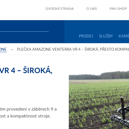
ÚVODNÍ STRANA
O NÁS
FAN SHOP
PRODEJ
SLUŽBY
KARI
ONE
PLEČKA AMAZONE VENTERRA VR 4 – ŠIROKÁ, PŘESTO KOMPA
R 4 – ŠIROKÁ,
ém provedení v záběrech 9 a
ost a kompaktnost stroje.