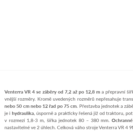
Venterra VR 4 se záběry od 7,2 až po 12,8 m
a přepravní šíř
vnější rozměry. Kromě uvedených rozměrů nepřesahuje transp
nebo 50 cm nebo 12 řad po 75 cm
. Přestavba jednotek a záb
je i
hydraulika
, úsporně a prakticky řešená již od traktoru, po
v rozmezí 1,8-3 m, šířka jednotek 80 – 380 mm.
Ochranné
nastavitelné ve 2 úhlech. Celková váho stroje Venterra VR 4 9