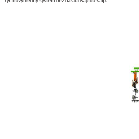
rychlovýměnný systém bez nářadí Rapido-Clip.