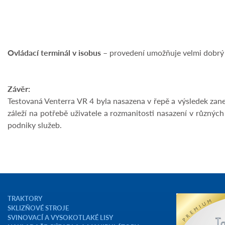
Ovládací terminál v isobus
– provedení umožňuje velmi dobrý př
Závěr:
Testovaná Venterra VR 4 byla nasazena v řepě a výsledek zan
záleží na potřebě uživatele a rozmanitosti nasazení v různý
podniky služeb.
TRAKTORY
SKLIZŇOVÉ STROJE
SVINOVACÍ A VYSOKOTLAKÉ LISY