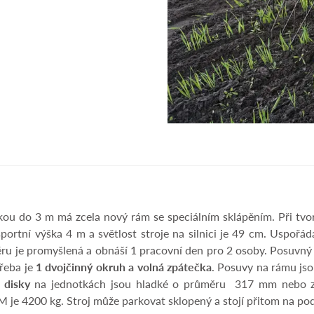
kou do 3 m má zcela nový rám se speciálním sklápěním. Při tvo
ortní výška 4 m a světlost stroje na silnici je 49 cm. Uspořá
ěru je promyšlená a obnáší 1 pracovní den pro 2 osoby. Posuvný
třeba je
1 dvojčinný okruh a volná zpátečka
. Posuvy na rámu js
 disky
na jednotkách jsou hladké o průměru 317 mm nebo z
M je 4200 kg. Stroj může parkovat sklopený a stojí přitom na po