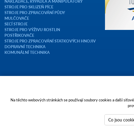
NAKLADAČE, RÝPADLA A MANIPULÁTORY
STROJE PRO SKLIZEŇ PÍCE
STROJE PRO ZPRACOVÁNÍ PŮDY
MULČOVAČE
SECÍ STROJE
STROJE PRO VÝŽIVU ROSTLIN
POSTŘIKOVAČE
STROJE PRO ZPRACOVÁNÍ STATKOVÝCH HNOJIV
DOPRAVNÍ TECHNIKA
KOMUNÁLNÍ TECHNIKA
Copyright © 2023 AGROTEC a.s.
Na těchto webových stránkách se používají soubory cookies a další síťové 
pro
Toto jsou internetové stránky společnosti AGROTEC a. s., se sídlem v Hu
zapsané v OR vedeném Krajským soudem v Brně, oddíl B, vložka 138. Spol
IČO 26185610, se sídlem na adrese Pyšelská 2327/2, Chodov, 149 00 Prah
Co jsou cooki
Tvoříme weby
a
webové portály
, které vám pomáhají růst. Jsme PUXdesign.