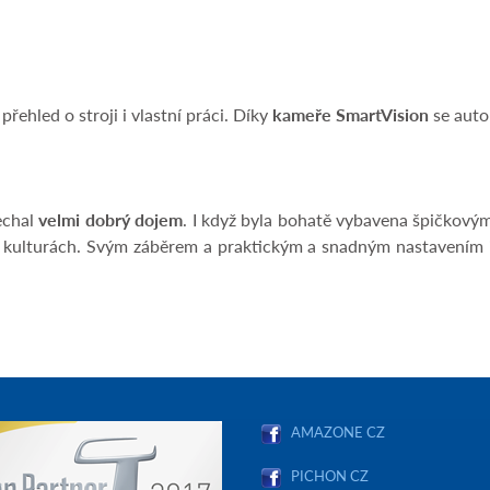
ehled o stroji i vlastní práci. Díky
kameře SmartVision
se auto
echal
velmi dobrý dojem
. I když byla bohatě vybavena špičkovým
ch kulturách. Svým záběrem a praktickým a snadným nastavením i
AMAZONE CZ
PICHON CZ