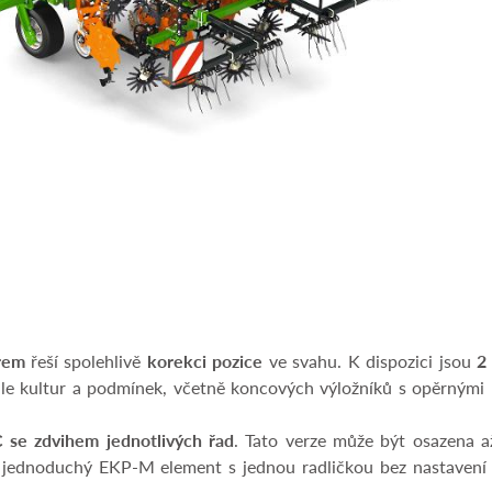
rem
řeší spolehlivě
korekci pozice
ve svahu. K dispozici jsou
2
dle kultur a podmínek, včetně koncových výložníků s opěrnými k
 se zdvihem jednotlivých řad
. Tato verze může být osazena a
i jednoduchý EKP-M element s jednou radličkou bez nastavení hl