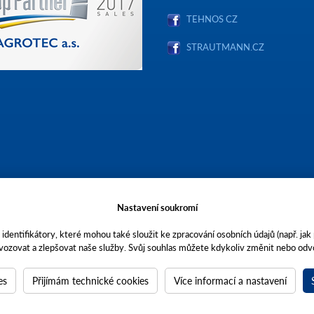
TEHNOS CZ
STRAUTMANN.CZ
Nastavení soukromí
identifikátory, které mohou také sloužit ke zpracování osobních údajů (např. jak
vozovat a zlepšovat naše služby. Svůj souhlas můžete kdykoliv změnit nebo odvo
stopečích, Brněnská 74, PSČ 69301, IČO 00544957,
ečnost AGROTEC a.s. je členem koncernu AGROFERT řízeného společností AGRO
a 4.
es
Přijímám technické cookies
Více informací a nastavení
agrotec.cz
a
grote