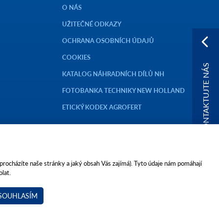
O NÁS
UŽITEČNÉ ODKAZY
OCHRANA OSOBNÍCH ÚDAJŮ
COOKIES
KONTAKTUJTE NÁS
KATALOG NÁHRADNÍCH DÍLŮ NH
FOTOBANKA TECHNIKY NEW HOLLAND
ETICKÝ KODEX AGROFERT
 procházíte naše stránky a jaký obsah Vás zajímá). Tyto údaje nám pomáhají
lat.
FERT, a.s.,
SOUHLASÍM
ctrucks.cz
agrotecauto.cz
a-finance.cz
kariéra v Agrotec a.s.