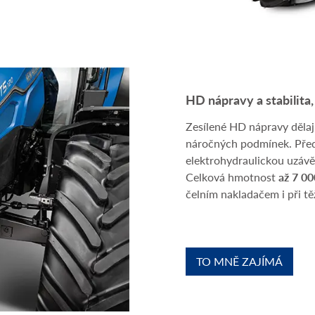
HD nápravy a stabilita
Zesílené HD nápravy dělaj
náročných podmínek. Pře
elektrohydraulickou uzávěrk
Celková hmotnost
až 7 00
čelním nakladačem i při t
TO MNĚ ZAJÍMÁ