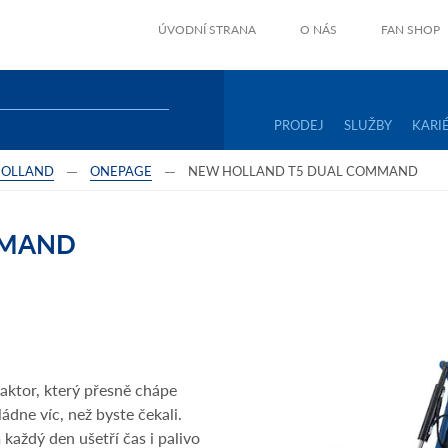
ÚVODNÍ STRANA
O NÁS
FAN SHOP
PRODEJ
SLUŽBY
KARI
HOLLAND
ONEPAGE
NEW HOLLAND T5 DUAL COMMAND
MMAND
ktor, který přesně chápe
ádne víc, než byste čekali.
 každý den ušetří čas i palivo