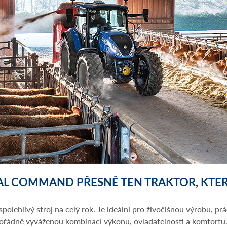
UAL COMMAND PŘESNĚ TEN TRAKTOR, KTER
olehlivý stroj na celý rok. Je ideální pro živočišnou výrobu, prá
mořádně vyváženou kombinací výkonu, ovladatelnosti a komfortu. Pr