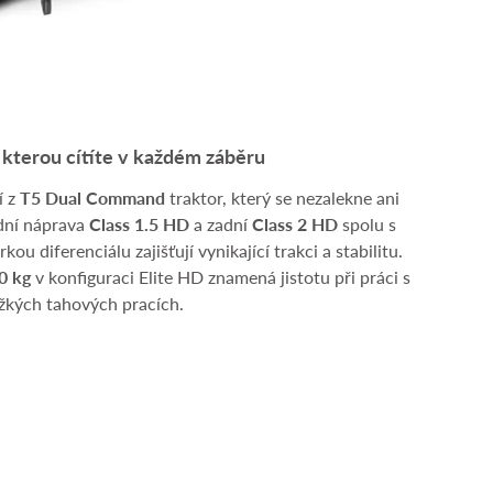
, kterou cítíte v každém záběru
í z
T5 Dual Command
traktor, který se nezalekne ani
dní náprava
Class 1.5 HD
a zadní
Class 2 HD
spolu s
ou diferenciálu zajišťují vynikající trakci a stabilitu.
0 kg
v konfiguraci Elite HD znamená jistotu při práci s
ěžkých tahových pracích.