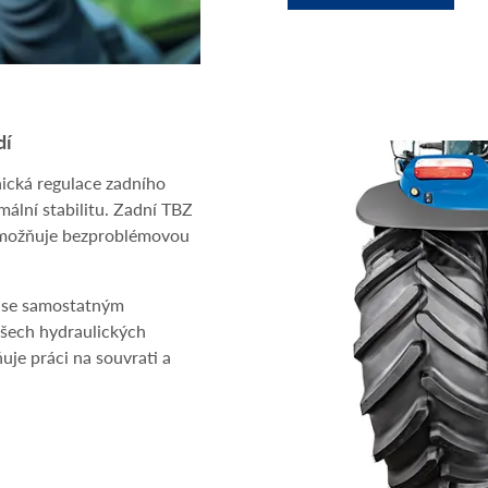
dí
onická regulace zadního
ální stabilitu. Zadní TBZ
umožňuje bezproblémovou
 se samostatným
všech hydraulických
je práci na souvrati a