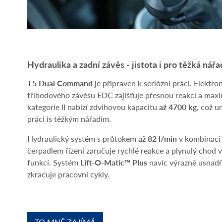
Hydraulika a zadní závěs - jistota i pro těžká nářa
T5 Dual Command
je připraven k seriózní práci. Elektr
tříbodového závěsu EDC zajišťuje přesnou reakci a maxim
kategorie II nabízí zdvihovou kapacitu
až 4700 kg
, což 
práci is těžkým nářadím.
Hydraulický systém s průtokem
až 82 l/min
v kombinaci
čerpadlem řízení zaručuje rychlé reakce a plynulý chod 
funkcí. Systém
Lift-O-Matic™ Plus
navíc výrazně usnadňu
zkracuje pracovní cykly.
TO MNĚ ZAJÍMÁ