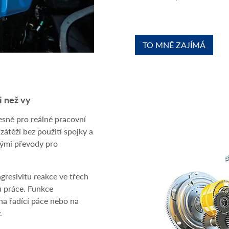
TO MNĚ ZAJÍMÁ
i než vy
sně pro reálné pracovní
átěží bez použití spojky a
ivými převody pro
gresivitu reakce ve třech
u práce. Funkce
na řadící páce nebo na
.