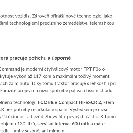
tnost vozidla. Zároveň přináší nové technologie, jako
šími technologiemi precizního zemědělství, telematikou
terá pracuje potichu a úsporně
 Command
je moderní čtyřválcový motor FPT F36 o
oskytuje výkon až 117 koní a maximální točivý moment
ách za minutu. Díky tomu traktor pracuje s lehkostí i při
kamžitě projeví na nižší spotřebě paliva a tišším chodu.
plněna technologií
ECOBlue Compact HI-eSCR 2
, která
bez potřeby recirkulace spalin. Výsledkem je nižší
yšší účinnost a bezúdržbový filtr pevných částic. K tomu
 objemu 130 litrů,
servisní interval 600 mth
a máte
zdit – ani v sezóně, ani mimo ni.