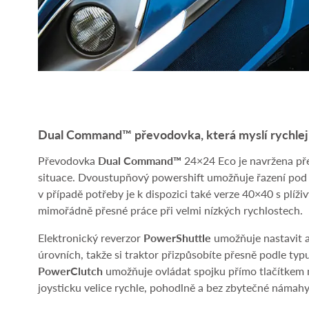
Dual Command™ převodovka, která myslí rychlej
Převodovka
Dual Command™
24×24 Eco je navržena pře
situace. Dvoustupňový powershift umožňuje řazení pod z
v případě potřeby je k dispozici také verze 40×40 s plíž
mimořádně přesné práce při velmi nízkých rychlostech.
Elektronický reverzor
PowerShuttle
umožňuje nastavit a
úrovních, takže si traktor přizpůsobíte přesně podle typ
PowerClutch
umožňuje ovládat spojku přímo tlačítkem 
joysticku velice rychle, pohodlně a bez zbytečné námahy