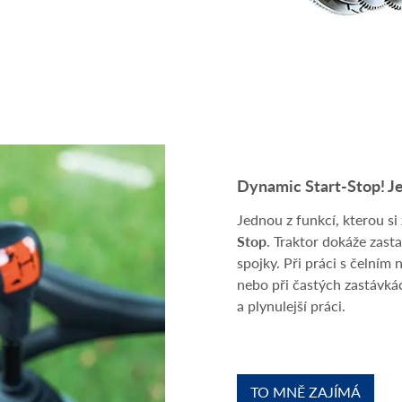
Dynamic Start-Stop! Je
Jednou z funkcí, kterou si 
Stop
. Traktor dokáže zast
spojky. Při práci s čelní
nebo při častých zastávk
a plynulejší práci.
TO MNĚ ZAJÍMÁ