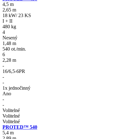
4,5 m
2,65 m
18 kW/ 23 KS
I + II
480 kg
4
Nesený
1,48 m
540 ot./min.
6
2,28 m
-
16/6,5-6PR
-
-
1x jednočinný
Ano
-
-
Volitelné
Volitelné
Volitelné
PROTED™ 540
5,4 m
2,89 m