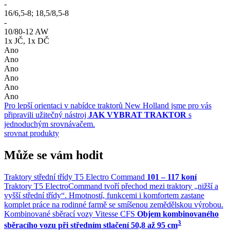
-
16/6,5-8; 18,5/8,5-8
-
10/80-12 AW
1x JČ, 1x DČ
Ano
Ano
Ano
Ano
Ano
Ano
Pro lepší orientaci v nabídce traktorů New Holland jsme pro vás
připravili užitečný nástroj
JAK VYBRAT TRAKTOR
s
jednoduchým srovnávačem.
srovnat produkty
Může se vám hodit
Traktory střední třídy T5 Electro Command
101 – 117 koní
Traktory T5 ElectroCommand tvoří přechod mezi traktory „nižší a
vyšší střední třídy“. Hmotností, funkcemi i komfortem zastane
komplet práce na rodinné farmě se smíšenou zemědělskou výrobou.
Kombinované sběrací vozy Vitesse CFS
Objem kombinovaného
3
sběracího vozu při středním stlačení 50,8 až 95 cm