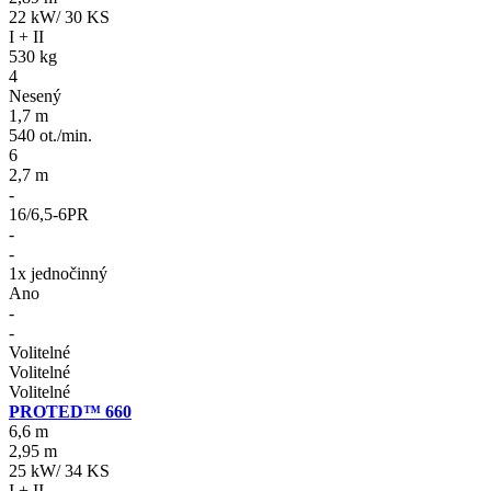
22 kW/ 30 KS
I + II
530 kg
4
Nesený
1,7 m
540 ot./min.
6
2,7 m
-
16/6,5-6PR
-
-
1x jednočinný
Ano
-
-
Volitelné
Volitelné
Volitelné
PROTED™ 660
6,6 m
2,95 m
25 kW/ 34 KS
I + II