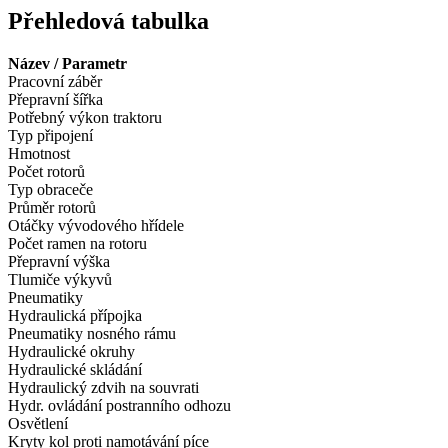
Přehledová tabulka
Název / Parametr
Pracovní záběr
Přepravní šířka
Potřebný výkon traktoru
Typ připojení
Hmotnost
Počet rotorů
Typ obraceče
Průměr rotorů
Otáčky vývodového hřídele
Počet ramen na rotoru
Přepravní výška
Tlumiče výkyvů
Pneumatiky
Hydraulická přípojka
Pneumatiky nosného rámu
Hydraulické okruhy
Hydraulické skládání
Hydraulický zdvih na souvrati
Hydr. ovládání postranního odhozu
Osvětlení
Kryty kol proti namotávání píce