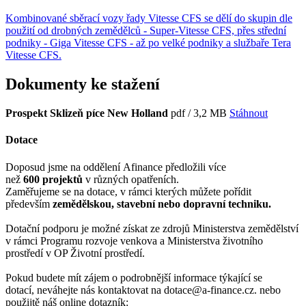
Kombinované sběrací vozy řady Vitesse CFS se dělí do skupin dle
použití od drobných zemědělců - Super-Vitesse CFS, přes střední
podniky - Giga Vitesse CFS - až po velké podniky a službaře Tera
Vitesse CFS.
Dokumenty ke stažení
Prospekt Sklizeň píce New Holland
pdf / 3,2 MB
Stáhnout
Dotace
Doposud jsme na oddělení Afinance předložili více
než
600 projektů
v různých opatřeních.
Zaměřujeme se na dotace, v rámci kterých můžete pořídit
především
zemědělskou, stavební nebo dopravní techniku.
Dotační podporu je možné získat ze zdrojů Ministerstva zemědělství
v rámci Programu rozvoje venkova a Ministerstva životního
prostředí v OP Životní prostředí.
Pokud budete mít zájem o podrobnější informace týkající se
dotací, neváhejte nás kontaktovat na dotace@a-finance.cz. nebo
použijtě náš online dotazník: