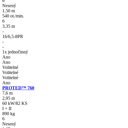
6
Nesený
1,50 m
540 ot./min.
6
3,35 m
-
16/6,5-8PR
-
-
1x jednočinný
Ano
Ano
Volitelné
Volitelné
Volitelné
Ano
PROTED™ 760
7,6 m
2,95 m
60 kW/82 KS
I + II
890 kg
6
Nesený