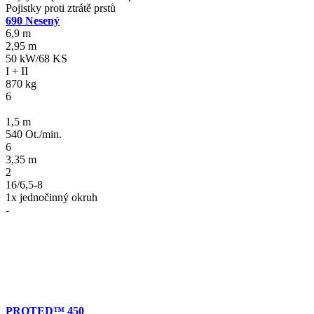
Pojistky proti ztrátě prstů
690 Nesený
6,9 m
2,95 m
50 kW/68 KS
I + II
870 kg
6
1,5 m
540 Ot./min.
6
3,35 m
2
16/6,5-8
1x jednočinný okruh
-
PROTED™ 450