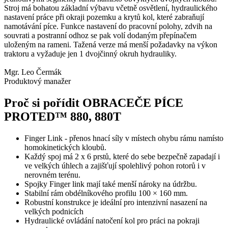
Stroj má bohatou základní výbavu včetně osvětlení, hydraulického
nastavení práce při okraji pozemku a krytů kol, které zabraňují
namotávání píce. Funkce nastavení do pracovní polohy, zdvih na
souvrati a postranní odhoz se pak volí dodaným přepínačem
uloženým na rameni. Tažená verze má menší požadavky na výkon
traktoru a vyžaduje jen 1 dvojčinný okruh hydrauliky.
Mgr. Leo Čermák
Produktový manažer
Proč si pořídit OBRACEČE PÍCE
PROTED™ 880, 880T
Finger Link - přenos hnací síly v místech ohybu rámu namísto
homokinetických kloubů.
Každý spoj má 2 x 6 prstů, které do sebe bezpečně zapadají i
ve velkých úhlech a zajišťují spolehlivý pohon rotorů i v
nerovném terénu.
Spojky Finger link mají také menší nároky na údržbu.
Stabilní rám obdélníkového profilu 100 × 160 mm.
Robustní konstrukce je ideální pro intenzivní nasazení na
velkých podnicích
Hydraulické ovládání natočení kol pro práci na pokraji