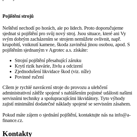
Pojištění strojů
Neštěstí nechodí po horách, ale po lidech. Proto doporučujeme
sjednat si pojištění pro svůj nový stroj. Jsou situace, které ani Vy
svým dobrým zacházením se strojem nemůžete ovlivnit, např.
krupobití, vniknutí kamene, škoda zaviněná jinou osobou, apod. S
pojištěním sjednaným v Agrotec a.s. získáte:
Strojní pojištění přesahující záruku
Krytí rizik havárie, živlu a odcizení
Zjednodušení likvidace škod (viz. níže)
Povinné ručení
Cílem je rychlé navrácení stroje do provozu a ulehčení
administrativní zátěže spojené s nahlášením pojistné události našimi
servisními techniky a spolupracujícími likvidátory. Tyto výhody
zajistí minimální dodatečné náklady spojené se servisním zásahem.
Pokud máte zájem o sjednání pojištění, kontaktujte nás na info@a-
finance.cz.
Kontakty