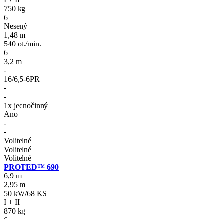
750 kg
6
Nesený
1,48 m
540 ot./min.
6
3,2 m
-
16/6,5-6PR
-
-
1x jednočinný
Ano
-
-
Volitelné
Volitelné
Volitelné
PROTED™ 690
6,9 m
2,95 m
50 kW/68 KS
I + II
870 kg