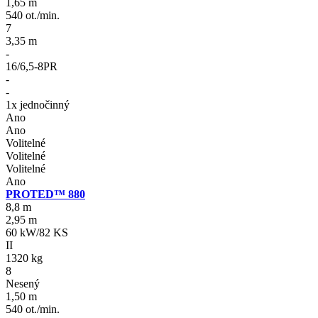
1,65 m
540 ot./min.
7
3,35 m
-
16/6,5-8PR
-
-
1x jednočinný
Ano
Ano
Volitelné
Volitelné
Volitelné
Ano
PROTED™ 880
8,8 m
2,95 m
60 kW/82 KS
II
1320 kg
8
Nesený
1,50 m
540 ot./min.