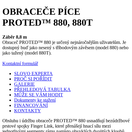
OBRACEČE PÍCE
PROTED™ 880, 880T
Záběr 8,8 m
Obraceč PROTED™ 880 je určený nejnáročnějším uživatelům. Je
dostupný buď jako nesený s tříbodovým závěsem (model 880) nebo
jako tažený (model 880T).
Kontaktní formulář
SLOVO EXPERTA
PROČ SI POŘÍDIT
GALERIE
PŘEHLEDOVÁ TABULKA
MŮŽE SE VÁM HODIT
Dokumenty ke stažení
FINANCOVÁNÍ
KONTAKTY
Obsluhu i údržbu obraceče PROTED™ 880 usnadňují bezúdržbové
prstové spojky Finger Link, které přenášejí hnací sílu mezi
jednotlivými segmenty rámu namísto obvyklých dvojitých kloubů.