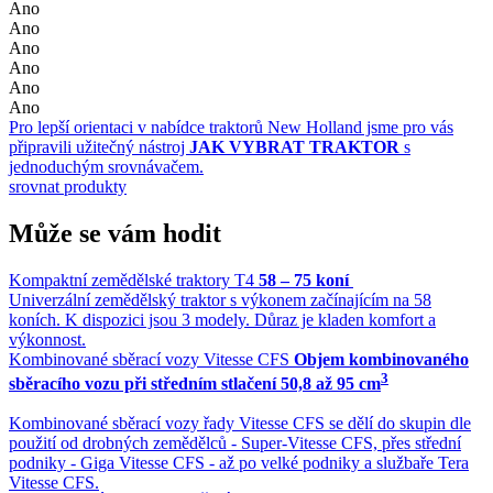
Ano
Ano
Ano
Ano
Ano
Ano
Pro lepší orientaci v nabídce traktorů New Holland jsme pro vás
připravili užitečný nástroj
JAK VYBRAT TRAKTOR
s
jednoduchým srovnávačem.
srovnat produkty
Může se vám hodit
Kompaktní zemědělské traktory T4
58 – 75 koní
Univerzální zemědělský traktor s výkonem začínajícím na 58
koních. K dispozici jsou 3 modely. Důraz je kladen komfort a
výkonnost.
Kombinované sběrací vozy Vitesse CFS
Objem kombinovaného
3
sběracího vozu při středním stlačení 50,8 až 95 cm
Kombinované sběrací vozy řady Vitesse CFS se dělí do skupin dle
použití od drobných zemědělců - Super-Vitesse CFS, přes střední
podniky - Giga Vitesse CFS - až po velké podniky a službaře Tera
Vitesse CFS.