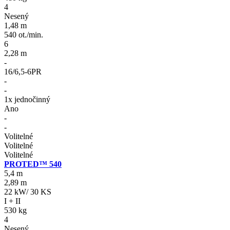
4
Nesený
1,48 m
540 ot./min.
6
2,28 m
-
16/6,5-6PR
-
-
1x jednočinný
Ano
-
-
Volitelné
Volitelné
Volitelné
PROTED™ 540
5,4 m
2,89 m
22 kW/ 30 KS
I + II
530 kg
4
Nesený