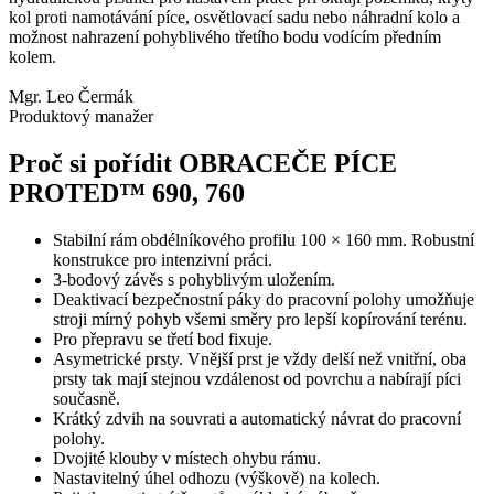
kol proti namotávání píce, osvětlovací sadu nebo náhradní kolo a
možnost nahrazení pohyblivého třetího bodu vodícím předním
kolem.
Mgr. Leo Čermák
Produktový manažer
Proč si pořídit OBRACEČE PÍCE
PROTED™ 690, 760
Stabilní rám obdélníkového profilu 100 × 160 mm. Robustní
konstrukce pro intenzivní práci.
3-bodový závěs s pohyblivým uložením.
Deaktivací bezpečnostní páky do pracovní polohy umožňuje
stroji mírný pohyb všemi směry pro lepší kopírování terénu.
Pro přepravu se třetí bod fixuje.
Asymetrické prsty. Vnější prst je vždy delší než vnitřní, oba
prsty tak mají stejnou vzdálenost od povrchu a nabírají píci
současně.
Krátký zdvih na souvrati a automatický návrat do pracovní
polohy.
Dvojité klouby v místech ohybu rámu.
Nastavitelný úhel odhozu (výškově) na kolech.