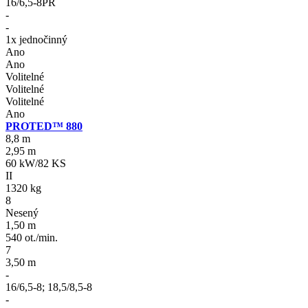
16/6,5-8PR
-
-
1x jednočinný
Ano
Ano
Volitelné
Volitelné
Volitelné
Ano
PROTED™ 880
8,8 m
2,95 m
60 kW/82 KS
II
1320 kg
8
Nesený
1,50 m
540 ot./min.
7
3,50 m
-
16/6,5-8; 18,5/8,5-8
-