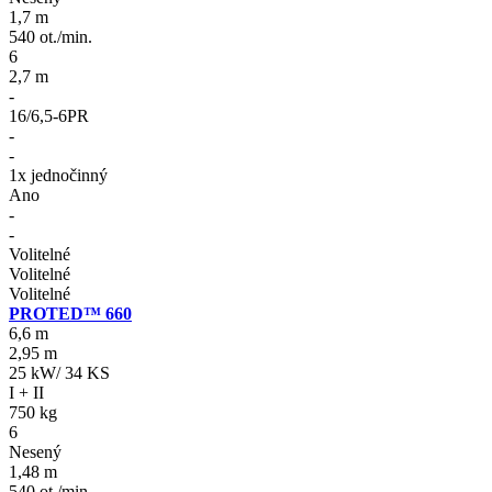
1,7 m
540 ot./min.
6
2,7 m
-
16/6,5-6PR
-
-
1x jednočinný
Ano
-
-
Volitelné
Volitelné
Volitelné
PROTED™ 660
6,6 m
2,95 m
25 kW/ 34 KS
I + II
750 kg
6
Nesený
1,48 m
540 ot./min.