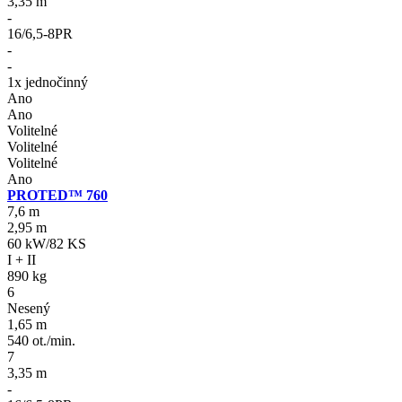
3,35 m
-
16/6,5-8PR
-
-
1x jednočinný
Ano
Ano
Volitelné
Volitelné
Volitelné
Ano
PROTED™ 760
7,6 m
2,95 m
60 kW/82 KS
I + II
890 kg
6
Nesený
1,65 m
540 ot./min.
7
3,35 m
-