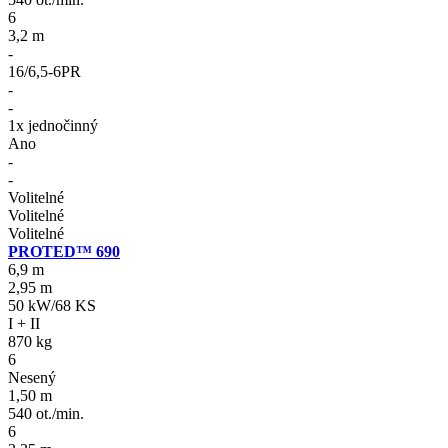
6
3,2 m
-
16/6,5-6PR
-
-
1x jednočinný
Ano
-
-
Volitelné
Volitelné
Volitelné
PROTED™ 690
6,9 m
2,95 m
50 kW/68 KS
I + II
870 kg
6
Nesený
1,50 m
540 ot./min.
6