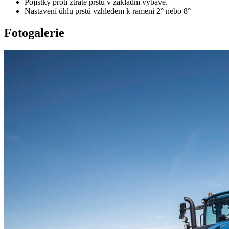
Pojistky proti ztrátě prstů v základní výbavě.
Nastavení úhlu prstů vzhledem k rameni 2° nebo 8°
Fotogalerie