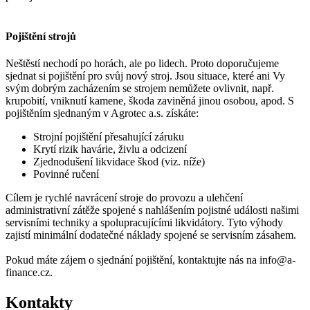
Pojištění strojů
Neštěstí nechodí po horách, ale po lidech. Proto doporučujeme
sjednat si pojištění pro svůj nový stroj. Jsou situace, které ani Vy
svým dobrým zacházením se strojem nemůžete ovlivnit, např.
krupobití, vniknutí kamene, škoda zaviněná jinou osobou, apod. S
pojištěním sjednaným v Agrotec a.s. získáte:
Strojní pojištění přesahující záruku
Krytí rizik havárie, živlu a odcizení
Zjednodušení likvidace škod (viz. níže)
Povinné ručení
Cílem je rychlé navrácení stroje do provozu a ulehčení
administrativní zátěže spojené s nahlášením pojistné události našimi
servisními techniky a spolupracujícími likvidátory. Tyto výhody
zajistí minimální dodatečné náklady spojené se servisním zásahem.
Pokud máte zájem o sjednání pojištění, kontaktujte nás na info@a-
finance.cz.
Kontakty