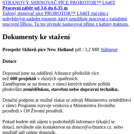
STRANOVÝ SHRNOVAČ PÍCE PROROTOR™ L640T
Pracovní záběr od 3,6 do 6,35 m
Tažený shrnovač píce PROROTOR™ L640T má rám s
pohyblivým zadním rotorem, který umožňuje pracovat s variabilní
pracovní šířkou. Tu lze plynule nastavovat přímo z kabiny traktoru.
Dokumenty ke stažení
Prospekt Sklizeň píce New Holland
pdf / 3,2 MB
Stáhnout
Dotace
Doposud jsme na oddělení Afinance předložili více
než
600 projektů
v různých opatřeních.
Zaměřujeme se na dotace, v rámci kterých můžete pořídit
především
zemědělskou, stavební nebo dopravní techniku.
Dotační podporu je možné získat ze zdrojů Ministerstva zemědělství
v rámci Programu rozvoje venkova a Ministerstva životního
prostředí v OP Životní prostředí.
Pokud budete mít zájem o podrobnější informace týkající se
dotací, neváhejte nás kontaktovat na dotace@a-finance.cz. nebo
použijtě náš online dotazník: