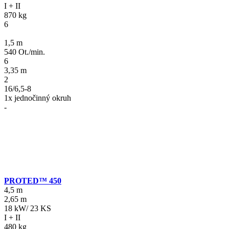
I + II
870 kg
6
1,5 m
540 Ot./min.
6
3,35 m
2
16/6,5-8
1x jednočinný okruh
-
PROTED™ 450
4,5 m
2,65 m
18 kW/ 23 KS
I + II
480 kg