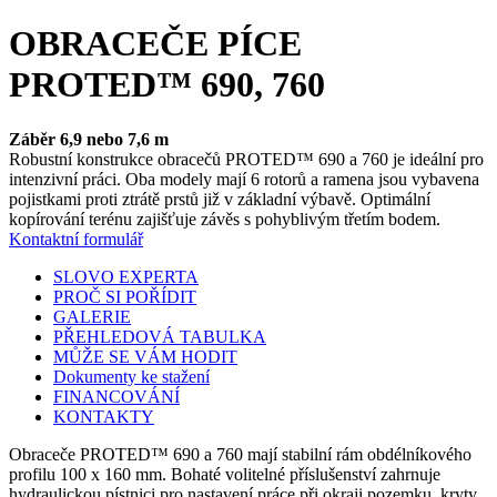
OBRACEČE PÍCE
PROTED™ 690, 760
Záběr 6,9 nebo 7,6 m
Robustní konstrukce obracečů PROTED™ 690 a 760 je ideální pro
intenzivní práci. Oba modely mají 6 rotorů a ramena jsou vybavena
pojistkami proti ztrátě prstů již v základní výbavě. Optimální
kopírování terénu zajišťuje závěs s pohyblivým třetím bodem.
Kontaktní formulář
SLOVO EXPERTA
PROČ SI POŘÍDIT
GALERIE
PŘEHLEDOVÁ TABULKA
MŮŽE SE VÁM HODIT
Dokumenty ke stažení
FINANCOVÁNÍ
KONTAKTY
Obraceče PROTED™ 690 a 760 mají stabilní rám obdélníkového
profilu 100 x 160 mm. Bohaté volitelné příslušenství zahrnuje
hydraulickou pístnici pro nastavení práce při okraji pozemku, kryty