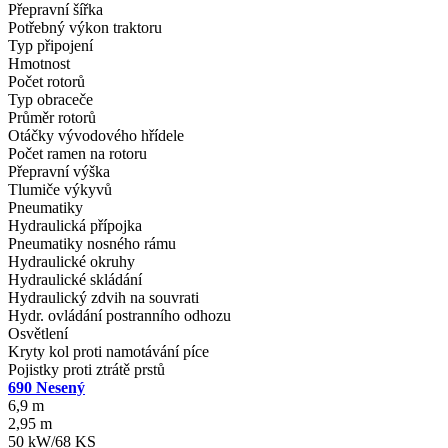
Přepravní šířka
Potřebný výkon traktoru
Typ připojení
Hmotnost
Počet rotorů
Typ obraceče
Průměr rotorů
Otáčky vývodového hřídele
Počet ramen na rotoru
Přepravní výška
Tlumiče výkyvů
Pneumatiky
Hydraulická přípojka
Pneumatiky nosného rámu
Hydraulické okruhy
Hydraulické skládání
Hydraulický zdvih na souvrati
Hydr. ovládání postranního odhozu
Osvětlení
Kryty kol proti namotávání píce
Pojistky proti ztrátě prstů
690 Nesený
6,9 m
2,95 m
50 kW/68 KS