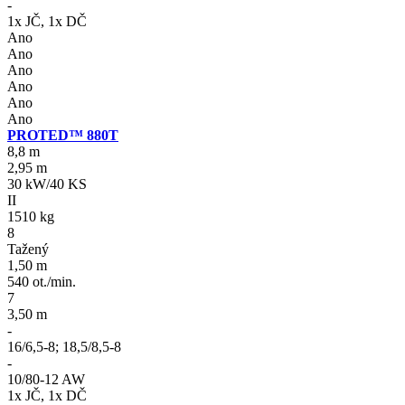
-
1x JČ, 1x DČ
Ano
Ano
Ano
Ano
Ano
Ano
PROTED™ 880T
8,8 m
2,95 m
30 kW/40 KS
II
1510 kg
8
Tažený
1,50 m
540 ot./min.
7
3,50 m
-
16/6,5-8; 18,5/8,5-8
-
10/80-12 AW
1x JČ, 1x DČ