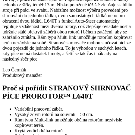
jednoho z šířky téměř 13 m. Nízko položené těžiště zlepšuje stabilitu
stroje při práci ve svahu. Nabízíme možnost výběru provedení pro
shrnování do jednoho řádku, dvou samostatných řádků nebo pro
obracení dvou řádků. L640T s funkcí Auto-Steer automaticky
reguluje vzdálenost mezi dvěma rotory, což zlepšuje ovladatelnost a
udržuje stálé překrytí záběrů obou rotorů i během zatáčení, aby se
zabránilo ztrátám. Rám typu Multi-link umožňuje rotorům kopírovat
terén nezávisle na sobě. Stranové shrnovače mohou slučovat píci ze
dvou pojezdů do jednoho řádku. To je výhodou v suchých letech,
kdy píce nemá dostatek hmoty, a šetří se tak čas i náklady na
následný sběr píce.
Leo Čermák
Produktový manažer
Proč si pořídit STRANOVÝ SHRNOVAČ
PÍCE PROROTOR™ L640T
Variabilní pracovní záběr.
Vysoký zdvih rotorů na souvrati – 50 cm.
Rám typu Multi-link umožňuje oběma rotorům nezávisle
kopírovat terén.
Krytá vodící dráha rotorů.