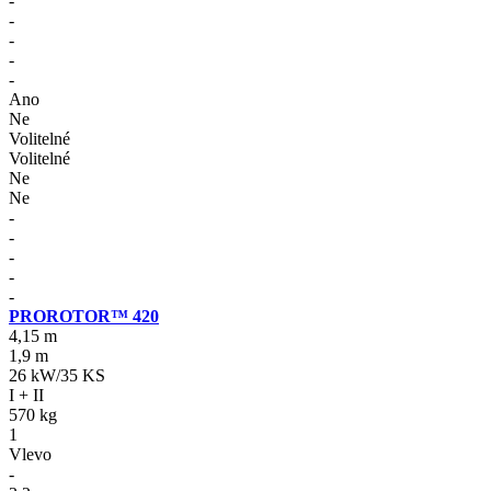
-
-
-
-
-
Ano
Ne
Volitelné
Volitelné
Ne
Ne
-
-
-
-
-
PROROTOR™ 420
4,15 m
1,9 m
26 kW/35 KS
I + II
570 kg
1
Vlevo
-