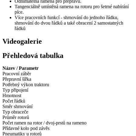
Odnímatelná ramena pro přepravu.
Tangenciálně umístěná ramena na rotoru pro šetrné nabírání
píce.
Více pracovních funkcí - shrnování do jednoho řádku,
shrnování do dvou řádků a také obracení 2 samostatných
řádků
Videogalerie
Přehledová tabulka
Název / Parametr
Pracovní záběr
Přepravní šířka
Potřebný výkon traktoru
Typ připojení
Hmotnost
Počet řádků
Směr shrnování
Typ obraceče
Průměr rotorů
Počet ramen na rotor / dvoj-prstů na rameno
Přídavné kolo pod závěs
Pneumatiky u rotorů