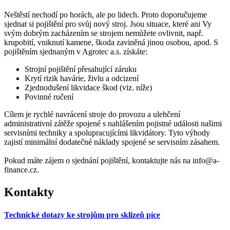
Neštěstí nechodí po horách, ale po lidech. Proto doporučujeme
sjednat si pojištění pro svůj nový stroj. Jsou situace, které ani Vy
svým dobrým zacházením se strojem nemůžete ovlivnit, např.
krupobití, vniknutí kamene, škoda zaviněná jinou osobou, apod. S
pojištěním sjednaným v Agrotec a.s. získáte:
Strojní pojištění přesahující záruku
Krytí rizik havárie, živlu a odcizení
Zjednodušení likvidace škod (viz. níže)
Povinné ručení
Cílem je rychlé navrácení stroje do provozu a ulehčení
administrativní zátěže spojené s nahlášením pojistné události našimi
servisními techniky a spolupracujícími likvidátory. Tyto výhody
zajistí minimální dodatečné náklady spojené se servisním zásahem.
Pokud máte zájem o sjednání pojištění, kontaktujte nás na info@a-
finance.cz.
Kontakty
Technické dotazy ke strojům pro sklizeň píce