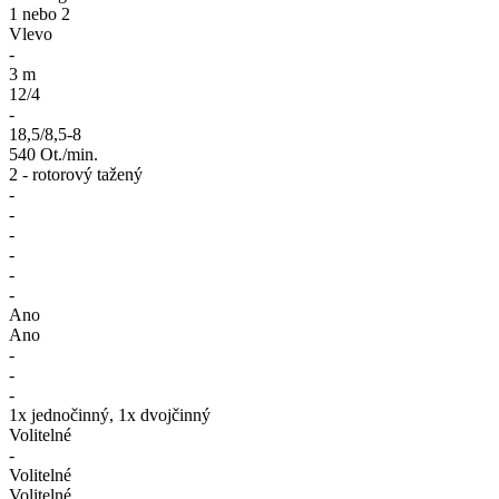
1 nebo 2
Vlevo
-
3 m
12/4
-
18,5/8,5-8
540 Ot./min.
2 - rotorový tažený
-
-
-
-
-
-
Ano
Ano
-
-
-
1x jednočinný, 1x dvojčinný
Volitelné
-
Volitelné
Volitelné