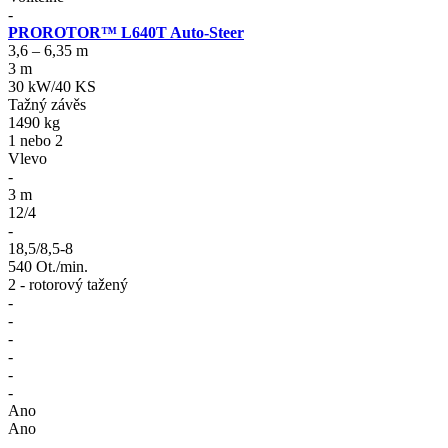
-
PROROTOR™ L640T Auto-Steer
3,6 – 6,35 m
3 m
30 kW/40 KS
Tažný závěs
1490 kg
1 nebo 2
Vlevo
-
3 m
12/4
-
18,5/8,5-8
540 Ot./min.
2 - rotorový tažený
-
-
-
-
-
-
Ano
Ano
-