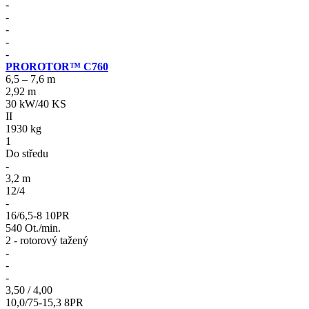
-
-
-
-
-
PROROTOR™ C760
6,5 – 7,6 m
2,92 m
30 kW/40 KS
II
1930 kg
1
Do středu
-
3,2 m
12/4
-
16/6,5-8 10PR
540 Ot./min.
2 - rotorový tažený
-
-
-
3,50 / 4,00
10,0/75-15,3 8PR