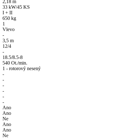
2,18 m
33 kW/45 KS
I + II
650 kg
1
Vlevo
-
3,5 m
12/4
-
18.5/8.5-8
540 Ot./min.
1 - rotorový nesený
-
-
-
-
-
-
Ano
Ano
Ne
Ano
Ano
Ne