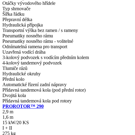
Otáčky vývodového hřídele
Typ shrnovače
Šířka řádku
Přepravní délka
Hydraulická přípojka
Transportní výška bez ramen / s rameny
Pneumatiky nosného rámu
Pneumatiky nosného rámu - volitelné
Odnímatelná ramena pro transport
Uzavřená vodící dráha
3-kolový podvozek s vodícím předním kolem
4-kolový tandemový podvozek
Tlumiče rázů
Hydraulické okruhy
Přední kolo
Automatické řízení zadní nápravy
Přídavná tandemová kola (pod přední rotor)
Dvojitá kola
Přídavná tandemová kola pod rotory
PROROTOR™ 290
2,9 m
1,6 m
15 kW/20 KS
I + II
275 kg