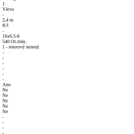
1
Vlevo
-
2,4 m
8/3
-
16x6.5-8
540 Ot./min.
1 - rotorový nesený
-
-
-
-
-
-
Ano
Ne
Ne
Ne
Ne
Ne
-
-
-
-