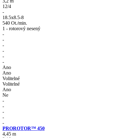
3,2 m
12/4
-
18.5x8.5-8
540 Ot./min.
1 - rotorový nesený
-
-
-
-
-
-
Ano
Ano
Volitelné
Volitelné
Ano
Ne
-
-
-
-
-
PROROTOR™ 450
4,45 m