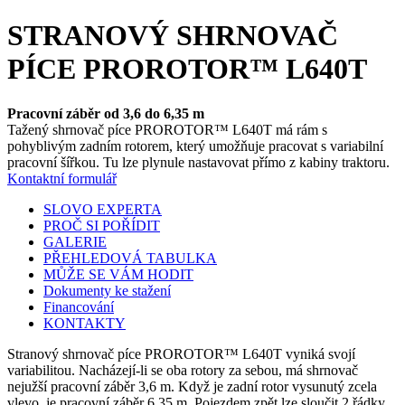
STRANOVÝ SHRNOVAČ
PÍCE PROROTOR™ L640T
Pracovní záběr od 3,6 do 6,35 m
Tažený shrnovač píce PROROTOR™ L640T má rám s
pohyblivým zadním rotorem, který umožňuje pracovat s variabilní
pracovní šířkou. Tu lze plynule nastavovat přímo z kabiny traktoru.
Kontaktní formulář
SLOVO EXPERTA
PROČ SI POŘÍDIT
GALERIE
PŘEHLEDOVÁ TABULKA
MŮŽE SE VÁM HODIT
Dokumenty ke stažení
Financování
KONTAKTY
Stranový shrnovač píce PROROTOR™ L640T vyniká svojí
variabilitou. Nacházejí-li se oba rotory za sebou, má shrnovač
nejužší pracovní záběr 3,6 m. Když je zadní rotor vysunutý zcela
vlevo, je pracovní záběr 6,35 m. Pojezdem zpět lze sloučit 2 řádky