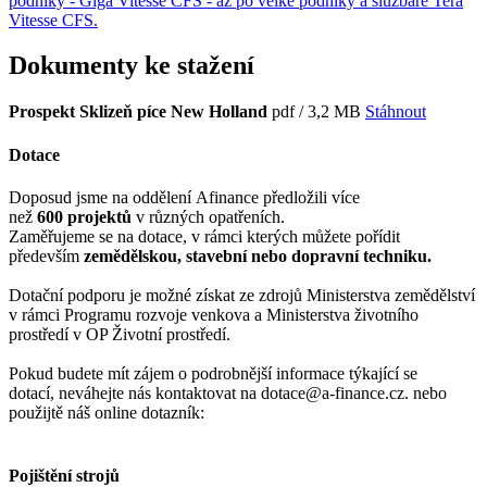
podniky - Giga Vitesse CFS - až po velké podniky a službaře Tera
Vitesse CFS.
Dokumenty ke stažení
Prospekt Sklizeň píce New Holland
pdf / 3,2 MB
Stáhnout
Dotace
Doposud jsme na oddělení Afinance předložili více
než
600 projektů
v různých opatřeních.
Zaměřujeme se na dotace, v rámci kterých můžete pořídit
především
zemědělskou, stavební nebo dopravní techniku.
Dotační podporu je možné získat ze zdrojů Ministerstva zemědělství
v rámci Programu rozvoje venkova a Ministerstva životního
prostředí v OP Životní prostředí.
Pokud budete mít zájem o podrobnější informace týkající se
dotací, neváhejte nás kontaktovat na dotace@a-finance.cz. nebo
použijtě náš online dotazník:
Pojištění strojů