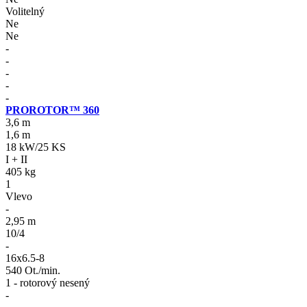
Volitelný
Ne
Ne
-
-
-
-
-
PROROTOR™ 360
3,6 m
1,6 m
18 kW/25 KS
I + II
405 kg
1
Vlevo
-
2,95 m
10/4
-
16x6.5-8
540 Ot./min.
1 - rotorový nesený
-