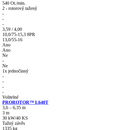
540 Ot./min.
2 - rotorový tažený
-
-
-
3,59 / 4,00
10,0/75-15,3 8PR
13,0/55-16
Ano
Ano
Ne
-
Ne
1x jednočinný
-
-
-
-
Volitelné
PROROTOR™ L640T
3,6 – 6,35 m
3 m
30 kW/40 KS
Tažný závěs
1335 kg