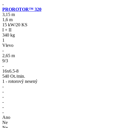
-
PROROTOR™ 320
3,15 m
1,6 m
15 kW/20 KS
I + II
340 kg
1
Vlevo
-
2,65 m
9/3
-
16x6.5-8
540 Ot./min.
1 - rotorový nesený
-
-
-
-
-
-
Ano
Ne
Ne