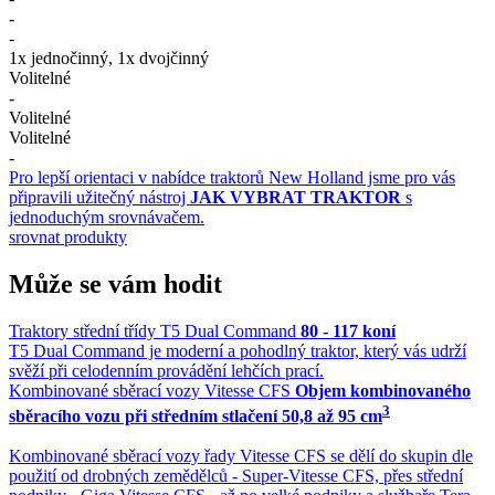
-
-
1x jednočinný, 1x dvojčinný
Volitelné
-
Volitelné
Volitelné
-
Pro lepší orientaci v nabídce traktorů New Holland jsme pro vás
připravili užitečný nástroj
JAK VYBRAT TRAKTOR
s
jednoduchým srovnávačem.
srovnat produkty
Může se vám hodit
Traktory střední třídy T5 Dual Command
80 - 117 koní
​T5 Dual Command je moderní a pohodlný traktor, který vás udrží
svěží při celodenním provádění lehčích prací.
Kombinované sběrací vozy Vitesse CFS
Objem kombinovaného
3
sběracího vozu při středním stlačení 50,8 až 95 cm
Kombinované sběrací vozy řady Vitesse CFS se dělí do skupin dle
použití od drobných zemědělců - Super-Vitesse CFS, přes střední