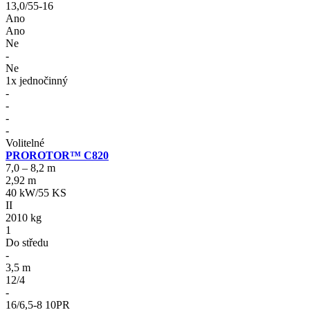
13,0/55-16
Ano
Ano
Ne
-
Ne
1x jednočinný
-
-
-
-
Volitelné
PROROTOR™ C820
7,0 – 8,2 m
2,92 m
40 kW/55 KS
II
2010 kg
1
Do středu
-
3,5 m
12/4
-
16/6,5-8 10PR