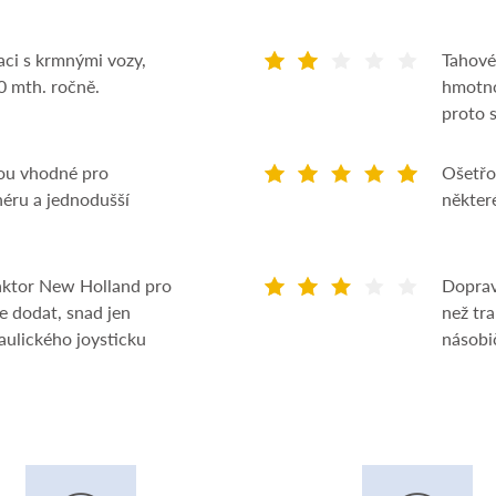
gaci s krmnými vozy,
Tahové
0 mth. ročně.
hmotno
proto 
sou vhodné pro
Ošetřo
néru a jednodušší
některé
raktor New Holland pro
Doprav
e dodat, snad jen
než tr
ulického joysticku
násobi