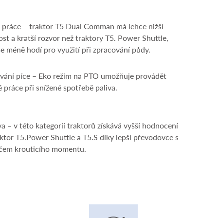
 práce – traktor T5 Dual Comman má lehce nižší
st a kratší rozvor než traktory T5. Power Shuttle,
se méně hodí pro využití při zpracování půdy.
vání píce – Eko režim na PTO umožňuje provádět
 práce při snížené spotřebě paliva.
a – v této kategorií traktorů získává vyšší hodnocení
aktor T5.Power Shuttle a T5.S díky lepší převodovce s
čem krouticího momentu.