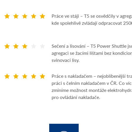
Práce ve stáji – T5 se osvědčily v agre
kde spolehlivě zvládají odpracovat 250
Sečení a lisování – T5 Power Shuttle j
agregaci se žacími lištami bez kondicio
svinovací lisy.
Práce s nakladačem – nejoblíbenější t
práci s čelním nakladačem v ČR. Co víc
zmíníme možnost montáže elektrohydra
pro ovládání nakladače.