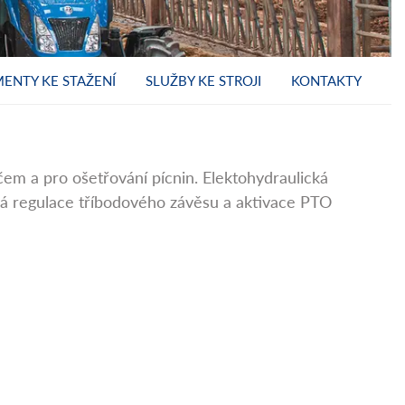
ENTY KE STAŽENÍ
SLUŽBY KE STROJI
KONTAKTY
em a pro ošetřování pícnin. Elektohydraulická
ká regulace tříbodového závěsu a aktivace PTO