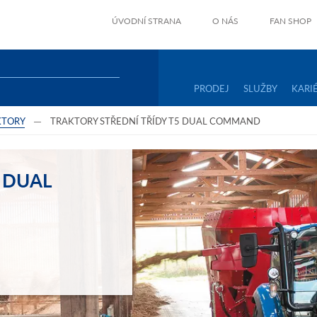
ÚVODNÍ STRANA
O NÁS
FAN SHOP
PRODEJ
SLUŽBY
KARI
KTORY
TRAKTORY STŘEDNÍ TŘÍDY T5 DUAL COMMAND
 DUAL