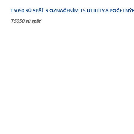
T5050 SÚ SPÄŤ S OZNAČENÍM T5 UTILITY A POČETNÝ
T5050 sú späť