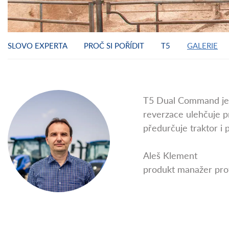
SLOVO EXPERTA
PROČ SI POŘÍDIT
T5
GALERIE
T5 Dual Command je š
reverzace ulehčuje p
předurčuje traktor i
Aleš Klement
produkt manažer pro