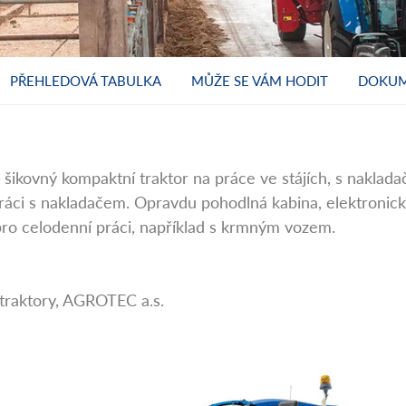
PŘEHLEDOVÁ TABULKA
MŮŽE SE VÁM HODIT
DOKUM
ikovný kompaktní traktor na práce ve stájích, s nakladač
ráci s nakladačem. Opravdu pohodlná kabina, elektronic
 pro celodenní práci, například s krmným vozem.
traktory, AGROTEC a.s.