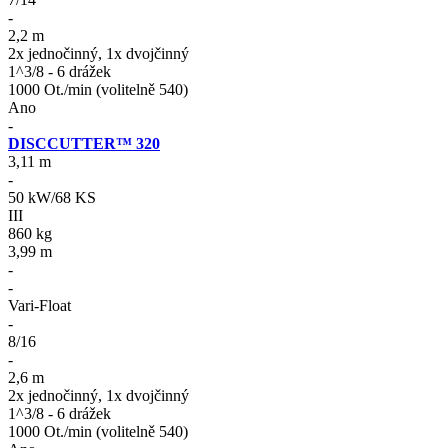
-
2,2 m
2x jednočinný, 1x dvojčinný
1^3/8 - 6 drážek
1000 Ot./min (volitelně 540)
Ano
-
DISCCUTTER™ 320
3,11 m
-
50 kW/68 KS
III
860 kg
3,99 m
-
-
Vari-Float
-
8/16
-
2,6 m
2x jednočinný, 1x dvojčinný
1^3/8 - 6 drážek
1000 Ot./min (volitelně 540)