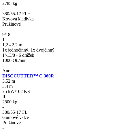
2785 kg
-
380/55-17 FL+
Kovová kladívka
Pružinové
-
9/18
1
1,2 - 2,2 m
1x jednočinný, 1x dvojčinný
1^13/8 - 6 drážek
1000 Ot./min.
-
Ano
DISCCUTTER™ C 360R
3,52 m
3,4 m
75 kW/102 KS
II
2800 kg
-
380/55-17 FL+
Gumové válce
Pružinové
-