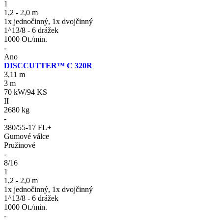
1
1,2 - 2,0 m
1x jednočinný, 1x dvojčinný
1^13/8 - 6 drážek
1000 Ot./min.
-
Ano
DISCCUTTER™ C 320R
3,11 m
3 m
70 kW/94 KS
II
2680 kg
-
380/55-17 FL+
Gumové válce
Pružinové
-
8/16
1
1,2 - 2,0 m
1x jednočinný, 1x dvojčinný
1^13/8 - 6 drážek
1000 Ot./min.
-