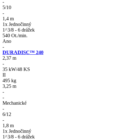
-
5/10
-
1,4 m
1x Jednočinný
1^3/8 - 6 drážek
540 Ot./min.
Ano
-
DURADISC™ 240
2,37 m
-
35 kW/48 KS
II
495 kg
3,25 m
-
-
Mechanické
-
6/12
-
1,8 m
1x Jednočinný
1^3/8 - 6 drážek