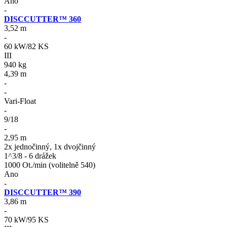
Ano
-
DISCCUTTER™ 360
3,52 m
-
60 kW/82 KS
III
940 kg
4,39 m
-
-
Vari-Float
-
9/18
-
2,95 m
2x jednočinný, 1x dvojčinný
1^3/8 - 6 drážek
1000 Ot./min (volitelně 540)
Ano
-
DISCCUTTER™ 390
3,86 m
-
70 kW/95 KS