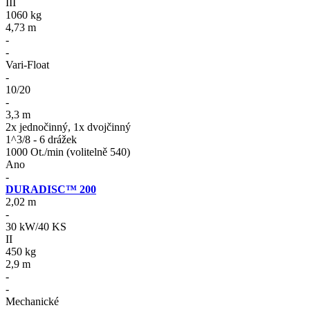
III
1060 kg
4,73 m
-
-
Vari-Float
-
10/20
-
3,3 m
2x jednočinný, 1x dvojčinný
1^3/8 - 6 drážek
1000 Ot./min (volitelně 540)
Ano
-
DURADISC™ 200
2,02 m
-
30 kW/40 KS
II
450 kg
2,9 m
-
-
Mechanické