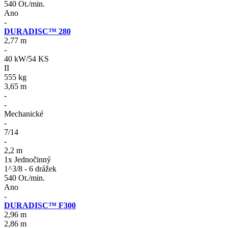
540 Ot./min.
Ano
-
DURADISC™ 280
2,77 m
-
40 kW/54 KS
II
555 kg
3,65 m
-
-
Mechanické
-
7/14
-
2,2 m
1x Jednočinný
1^3/8 - 6 drážek
540 Ot./min.
Ano
-
DURADISC™ F300
2,96 m
2,86 m