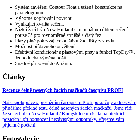
Systém zavěšení Contour Float a tažená konstrukce na
paralelogramu.
Výborné kopírování povrchu.
Vynikající kvalita sečení.
Nízká žací lišta New Holland s minimálním úhlem sečení
pouze 3° pro rovnoměrné strniště a čistý řez.
Plazy plně pokrývají celou šířku žací lišty zespodu.
Možnost přídavného osvětlení.
Efektivní kondicionér s plastovými prsty a funkcí TopDry™.
Jednoduchá výměna nožů.
Snadné připojení do A-rámu.
Články
Recenze čelně nesených žacích mačkačů časopisu PROFI
Naše spolupráce s prestižním časopisem Profi pokračuje a dnes vám
přinášíme překlad testu čelně nesených žacích mačkačů. Jsme rádi,
že se technika New Holland / Kongskilde umístila na předních
pozicích i při hodnocení nezávislými odborníky. Přejeme vám
příjemné počtení.
Fotogalerie