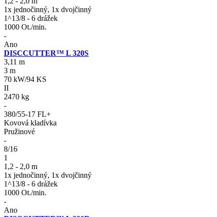
1,2 - 2,0 m
1x jednočinný, 1x dvojčinný
1^13/8 - 6 drážek
1000 Ot./min.
-
Ano
DISCCUTTER™ L 320S
3,11 m
3 m
70 kW/94 KS
II
2470 kg
-
380/55-17 FL+
Kovová kladívka
Pružinové
-
8/16
1
1,2 - 2,0 m
1x jednočinný, 1x dvojčinný
1^13/8 - 6 drážek
1000 Ot./min.
-
Ano