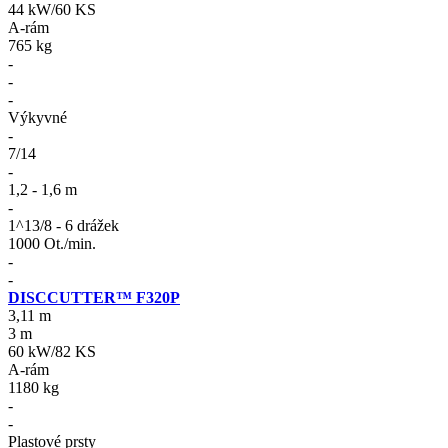
44 kW/60 KS
A-rám
765 kg
-
-
-
Výkyvné
-
7/14
-
1,2 - 1,6 m
-
1^13/8 - 6 drážek
1000 Ot./min.
-
-
DISCCUTTER™ F320P
3,11 m
3 m
60 kW/82 KS
A-rám
1180 kg
-
-
Plastové prsty