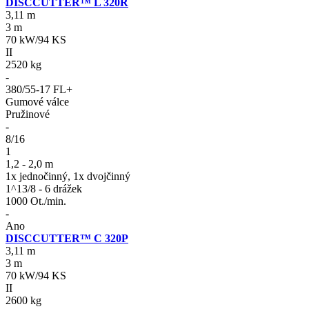
DISCCUTTER™ L 320R
3,11 m
3 m
70 kW/94 KS
II
2520 kg
-
380/55-17 FL+
Gumové válce
Pružinové
-
8/16
1
1,2 - 2,0 m
1x jednočinný, 1x dvojčinný
1^13/8 - 6 drážek
1000 Ot./min.
-
Ano
DISCCUTTER™ C 320P
3,11 m
3 m
70 kW/94 KS
II
2600 kg