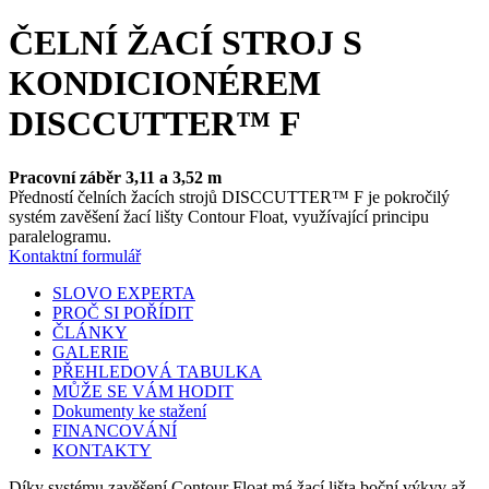
ČELNÍ ŽACÍ STROJ S
KONDICIONÉREM
DISCCUTTER™ F
Pracovní záběr 3,11 a 3,52 m
Předností čelních žacích strojů DISCCUTTER™ F je pokročilý
systém zavěšení žací lišty Contour Float, využívající principu
paralelogramu.
Kontaktní formulář
SLOVO EXPERTA
PROČ SI POŘÍDIT
ČLÁNKY
GALERIE
PŘEHLEDOVÁ TABULKA
MŮŽE SE VÁM HODIT
Dokumenty ke stažení
FINANCOVÁNÍ
KONTAKTY
Díky systému zavěšení Contour Float má žací lišta boční výkyv až