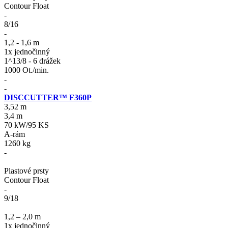
Contour Float
-
8/16
-
1,2 - 1,6 m
1x jednočinný
1^13/8 - 6 drážek
1000 Ot./min.
-
-
DISCCUTTER™ F360P
3,52 m
3,4 m
70 kW/95 KS
A-rám
1260 kg
-
Plastové prsty
Contour Float
-
9/18
1,2 – 2,0 m
1x jednočinný