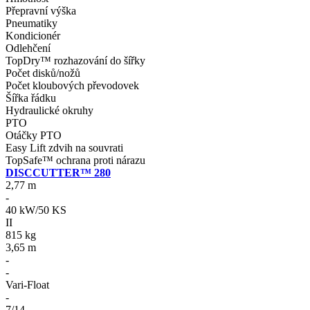
Přepravní výška
Pneumatiky
Kondicionér
Odlehčení
TopDry™ rozhazování do šířky
Počet disků/nožů
Počet kloubových převodovek
Šířka řádku
Hydraulické okruhy
PTO
Otáčky PTO
Easy Lift zdvih na souvrati
TopSafe™ ochrana proti nárazu
DISCCUTTER™ 280
2,77 m
-
40 kW/50 KS
II
815 kg
3,65 m
-
-
Vari-Float
-
7/14