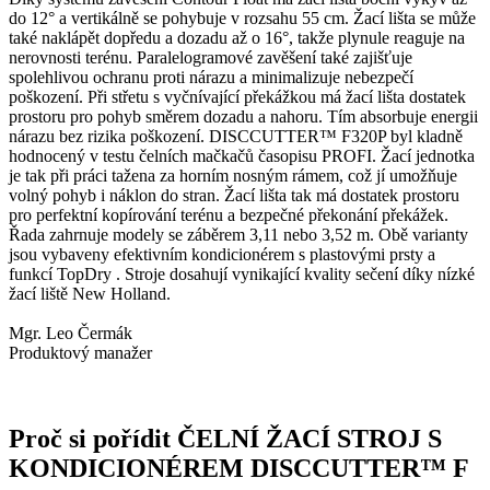
do 12° a vertikálně se pohybuje v rozsahu 55 cm. Žací lišta se může
také naklápět dopředu a dozadu až o 16°, takže plynule reaguje na
nerovnosti terénu. Paralelogramové zavěšení také zajišťuje
spolehlivou ochranu proti nárazu a minimalizuje nebezpečí
poškození. Při střetu s vyčnívající překážkou má žací lišta dostatek
prostoru pro pohyb směrem dozadu a nahoru. Tím absorbuje energii
nárazu bez rizika poškození. DISCCUTTER™ F320P byl kladně
hodnocený v testu čelních mačkačů časopisu PROFI. Žací jednotka
je tak při práci tažena za horním nosným rámem, což jí umožňuje
volný pohyb i náklon do stran. Žací lišta tak má dostatek prostoru
pro perfektní kopírování terénu a bezpečné překonání překážek.
Řada zahrnuje modely se záběrem 3,11 nebo 3,52 m. Obě varianty
jsou vybaveny efektivním kondicionérem s plastovými prsty a
funkcí TopDry . Stroje dosahují vynikající kvality sečení díky nízké
žací liště New Holland.
Mgr. Leo Čermák
Produktový manažer
Proč si pořídit ČELNÍ ŽACÍ STROJ S
KONDICIONÉREM DISCCUTTER™ F