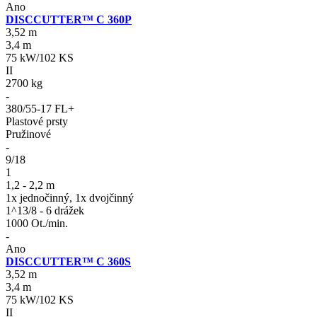
Ano
DISCCUTTER™ C 360P
3,52 m
3,4 m
75 kW/102 KS
II
2700 kg
-
380/55-17 FL+
Plastové prsty
Pružinové
-
9/18
1
1,2 - 2,2 m
1x jednočinný, 1x dvojčinný
1^13/8 - 6 drážek
1000 Ot./min.
-
Ano
DISCCUTTER™ C 360S
3,52 m
3,4 m
75 kW/102 KS
II