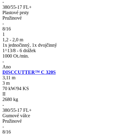
-
380/55-17 FL+
Plastové prsty
Pružinové
-
8/16
1
1,2 - 2,0 m
1x jednočinný, 1x dvojčinný
1^13/8 - 6 drážek
1000 Ot./min.
-
Ano
DISCCUTTER™ C 320S
3,11 m
3 m
70 kW/94 KS
II
2680 kg
-
380/55-17 FL+
Gumové válce
Pružinové
-
8/16