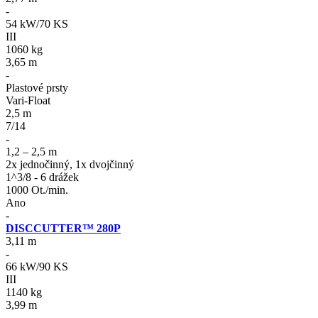
-
54 kW/70 KS
III
1060 kg
3,65 m
-
Plastové prsty
Vari-Float
2,5 m
7/14
-
1,2 – 2,5 m
2x jednočinný, 1x dvojčinný
1^3/8 - 6 drážek
1000 Ot./min.
Ano
-
DISCCUTTER™ 280P
3,11 m
-
66 kW/90 KS
III
1140 kg
3,99 m
-