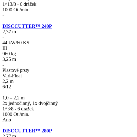
1^13/8 - 6 drážek
1000 Ot./min.
-
DISCCUTTER™ 240P
2,37 m
-
44 kW/60 KS
III
960 kg
3,25 m
-
Plastové prsty
Vari-Float
2,2 m
6/12
-
1,0 – 2,2 m
2x jednočinný, 1x dvojčinný
1^3/8 - 6 drážek
1000 Ot./min.
Ano
-
DISCCUTTER™ 280P
2,77 m