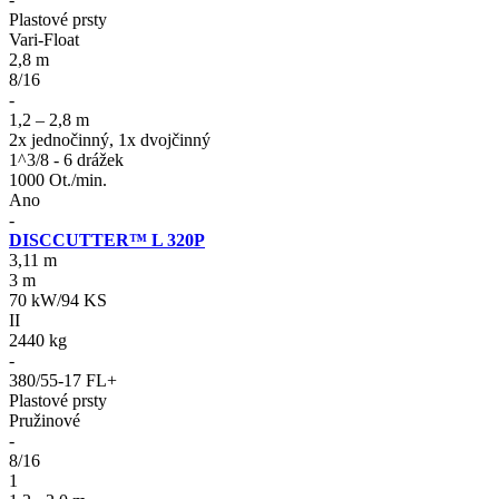
Plastové prsty
Vari-Float
2,8 m
8/16
-
1,2 – 2,8 m
2x jednočinný, 1x dvojčinný
1^3/8 - 6 drážek
1000 Ot./min.
Ano
-
DISCCUTTER™ L 320P
3,11 m
3 m
70 kW/94 KS
II
2440 kg
-
380/55-17 FL+
Plastové prsty
Pružinové
-
8/16
1