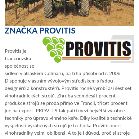
ZNAČKA PROVITIS
Provitis je
francouzská
společnost se
sídlem v alsaském Colmaru, na trhu působí od r. 2006.
Disponuje vlastním vývojovým střediskem s řadou
designérů a konstruktérů. Provitis ročně vyrobí asi šest set
vinohradnických strojů. Zhruba sedmdesát procent
produkce strojů se prodá přímo ve Francii, třicet procent
jde na export. PROVITIS tak patří mezi největší výrobce
techniky pro úpravu vinného keře. Díky kvalitě a technické
vyspělosti vyráběných strojů je technika Provitis mezi
vinohradníky velmi oblíbená. A to je i důvod, proč si stroje