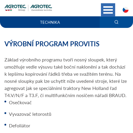
C
TECHNIKA
VÝROBNÍ PROGRAM PROVITIS
Základ výrobního programu tvoří nosný sloupek, který
umožňuje vedle výsuvu také boční naklonění a tak dochází
k lepšímu kopírování řádků třeba ve svažitém terénu. Na
nosné sloupky pak lze uchytit níže uvedené stroje, které lze
agregovat jak se speciálními traktory New Holland řad
T4.V/N/F a T3.F, či multifunkčním nosičem nářadí BRAUD.
Osečkovač
Vyvazovač letorostů
Defoliátor