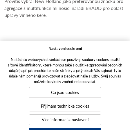
Provitis vybral New Holland jako preferovanou značku pro
agregace s multifunkčními nosiči nářadí BRAUD pro oblast
úpravy vinného keře.
Nastavení soukromí
Na těchto webových stránkách se používají soubory cookies a další
síťové identifikátory, které mohou také sloužit ke zpracování osobních
údajů (např. jak procházíte naše stránky a jaký obsah Vás zajímá). Tyto
údaje nám pomáhají provozovat a zlepšovat naše služby. Svůj souhlas
Copyright © 2023 AGROTEC a.s.
můžete kdykoliv změnit nebo odvolat.
Toto jsou internetové stránky společnosti AGROTEC a. s., se sídlem v
Co jsou cookies
Hustopečích, Brněnská 74, PSČ 69301, IČO 00544957,
zapsané v OR vedeném Krajským soudem v Brně, oddíl B, vložka 138.
Společnost AGROTEC a.s. je členem koncernu AGROFERT řízeného
Přijímám technické cookies
společností AGROFERT, a.s.,
IČO 26185610, se sídlem na adrese Pyšelská 2327/2, Chodov, 149 00
Více informací a nastavení
Praha 4.