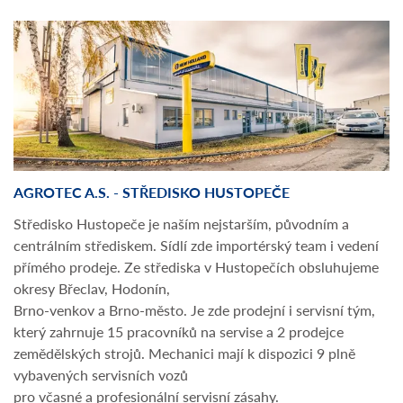
AGROTEC A.S. - STŘEDISKO HUSTOPEČE
Středisko Hustopeče je naším nejstarším, původním a
centrálním střediskem. Sídlí zde importérský team i vedení
přímého prodeje. Ze střediska v Hustopečích obsluhujeme
okresy Břeclav, Hodonín,
Brno-venkov a Brno-město. Je zde prodejní i servisní tým,
který zahrnuje 15 pracovníků na servise a 2 prodejce
zemědělských strojů. Mechanici mají k dispozici 9 plně
vybavených servisních vozů
pro včasné a profesionální servisní zásahy.