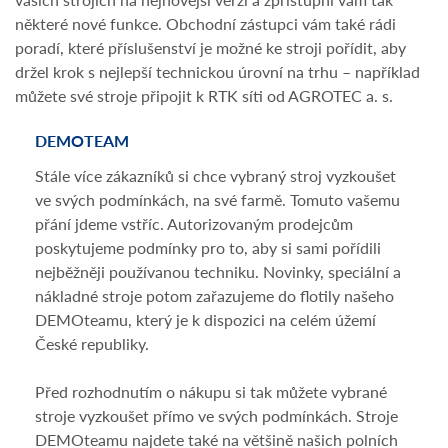
některé nové funkce. Obchodní zástupci vám také rádi
poradí, které příslušenství je možné ke stroji pořídit, aby
držel krok s nejlepší technickou úrovní na trhu – například
můžete své stroje připojit k RTK síti od AGROTEC a. s.
DEMOTEAM
DOT
Stále více zákazníků si chce vybraný stroj vyzkoušet
Dopo
ve svých podmínkách, na své farmě. Tomuto vašemu
než
přání jdeme vstříc. Autorizovaným prodejcům
Zamě
poskytujeme podmínky pro to, aby si sami pořídili
poří
nejběžněji používanou techniku. Novinky, speciální a
dopr
nákladné stroje potom zařazujeme do flotily našeho
DEMOteamu, který je k dispozici na celém úžemí
Dota
České republiky.
Mini
venk
Před rozhodnutím o nákupu si tak můžete vybrané
Život
stroje vyzkoušet přímo ve svých podmínkách. Stroje
DEMOteamu najdete také na většině našich polních
Poku