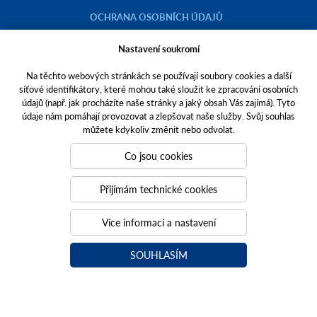
OCHRANA OSOBNÍCH ÚDAJŮ
COOKIES
Nastavení soukromí
KATALOG NÁHRADNÍCH DÍLŮ NH
Na těchto webových stránkách se používají soubory cookies a další
síťové identifikátory, které mohou také sloužit ke zpracování osobních
FOTOBANKA TECHNIKY NEW HOLLAND
údajů (např. jak procházíte naše stránky a jaký obsah Vás zajímá). Tyto
ETICKÝ KODEX AGROFERT
údaje nám pomáhají provozovat a zlepšovat naše služby. Svůj souhlas
můžete kdykoliv změnit nebo odvolat.
Co jsou cookies
Copyright © 2023 AGROTEC a.s.
Přijímám technické cookies
Toto jsou internetové stránky společnosti AGROTEC a. s., se sídlem v
Více informací a nastavení
Hustopečích, Brněnská 74, PSČ 69301, IČO 00544957,
zapsané v OR vedeném Krajským soudem v Brně, oddíl B, vložka 138.
Společnost AGROTEC a.s. je členem koncernu AGROFERT řízeného
SOUHLASÍM
společností AGROFERT, a.s.,
IČO 26185610, se sídlem na adrese Pyšelská 2327/2, Chodov, 149 00
Praha 4.