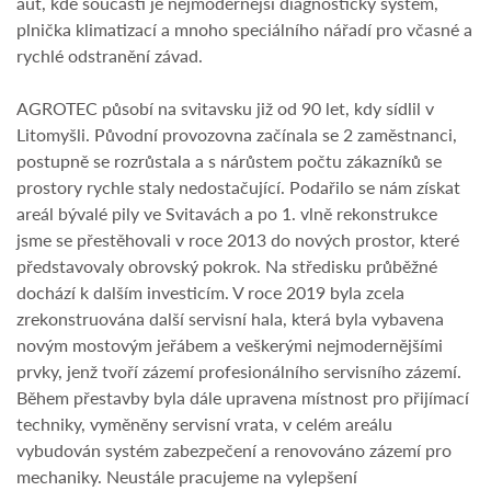
aut, kde součástí je nejmodernější diagnostický systém,
plnička klimatizací a mnoho speciálního nářadí pro včasné a
rychlé odstranění závad.
AGROTEC působí na svitavsku již od 90 let, kdy sídlil v
Litomyšli. Původní provozovna začínala se 2 zaměstnanci,
postupně se rozrůstala a s nárůstem počtu zákazníků se
prostory rychle staly nedostačující. Podařilo se nám získat
areál bývalé pily ve Svitavách a po 1. vlně rekonstrukce
jsme se přestěhovali v roce 2013 do nových prostor, které
představovaly obrovský pokrok. Na středisku průběžné
dochází k dalším investicím. V roce 2019 byla zcela
zrekonstruována další servisní hala, která byla vybavena
novým mostovým jeřábem a veškerými nejmodernějšími
prvky, jenž tvoří zázemí profesionálního servisního zázemí.
Během přestavby byla dále upravena místnost pro přijímací
techniky, vyměněny servisní vrata, v celém areálu
vybudován systém zabezpečení a renovováno zázemí pro
mechaniky. Neustále pracujeme na vylepšení