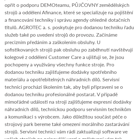
opřít o podporu DEMOteamu, PŮJČOVNY zemědělských
strojů a oddělení Afinance, které se specializuje na pojištění
a financování techniky i správu agendy ohledně dotačních
titulů. AGROTEC a. s. poskytuje pro dodanou techniku řadu
služeb také po uvedení strojů do provozu. Začínáme
precizním předáním a zaškolením obsluhy. U
sofistikovaných strojů pak obsluhu po zaběhnutí navštěvují
kolegové z oddělení Customer Care a ujišťují se, že jsou
pochopeny a využívány všechny funkce stroje. Pro
dodanou techniku zajišťujeme dodávky spotřebního
materiálu a opotřebitelných náhradních dílů. Servisní
technici prochází školením tak, aby byli připraveni se o
dodanou techniku profesionálně postarat. V případě
mimořádné události na stroji zajišťujeme expresní dodávky
náhradních dílů, technickou podporu servisním technikům
a komunikaci s výrobcem. Jako důležitou součást péče o
strojový park bereme také omezení morálního zastarávání
strojů. Servisní technici vám rádi zaktualizují software ve
vašich strojích na nejnovější verzi a zpřístupní vám tak