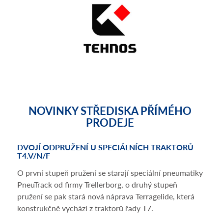
NOVINKY STŘEDISKA PŘÍMÉHO
PRODEJE
DVOJÍ ODPRUŽENÍ U SPECIÁLNÍCH TRAKTORŮ
ŘEZ
T4.V/N/F
CRU
O první stupeň pružení se starají speciální pneumatiky
PneuTrack od firmy Trellerborg, o druhý stupeň
pružení se pak stará nová náprava Terragelide, která
konstrukčně vychází z traktorů řady T7.