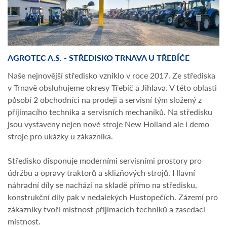
AGROTEC A.S. - STŘEDISKO TRNAVA U TŘEBÍČE
Naše nejnovější středisko vzniklo v roce 2017. Ze střediska
v Trnavě obsluhujeme okresy Třebíč a Jihlava. V této oblasti
působí 2 obchodníci na prodeji a servisní tým složený z
přijímacího technika a servisních mechaniků. Na středisku
jsou vystaveny nejen nové stroje New Holland ale i demo
stroje pro ukázky u zákazníka.
Středisko disponuje moderními servisními prostory pro
údržbu a opravy traktorů a sklizňových strojů. Hlavní
náhradní díly se nachází na skladě přímo na středisku,
konstrukční díly pak v nedalekých Hustopečích. Zázemí pro
zákazníky tvoří místnost přijímacích techniků a zasedací
místnost.