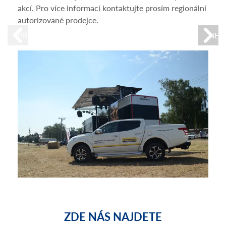
akcí. Pro více informací kontaktujte prosím regionální
týkaj
autorizované prodejce.
na d
dota
PREVIOUS
NEX
ZDE NÁS NAJDETE