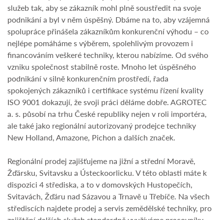
služeb tak, aby se zákazník mohl plně soustředit na svoje
podnikání a byl v něm úspěšný. Dbáme na to, aby vzájemná
spolupráce přinášela zákazníkům konkurenční výhodu – co
nejlépe pomáháme s výběrem, spolehlivým provozem i
financováním veškeré techniky, kterou nabízíme. Od svého
vzniku společnost stabilně roste. Mnoho let úspěšného
podnikání v silně konkurenčním prostředí, řada
spokojených zákazníků i certifikace systému řízení kvality
ISO 9001 dokazují, že svoji práci děláme dobře. AGROTEC
a. s. působí na trhu České republiky nejen v roli importéra,
ale také jako regionální autorizovaný prodejce techniky
New Holland, Amazone, Pichon a dalších značek.
Regionální prodej zajišťujeme na jižní a střední Moravě,
Žďársku, Svitavsku a Ústeckoorlicku. V této oblasti máte k
dispozici 4 střediska, a to v domovských Hustopečích,
Svitavách, Žďáru nad Sázavou a Trnavě u Třebíče. Na všech
střediscích najdete prodej a servis zemědělské techniky, pro
zajištění dalších služeb standardně využíváme pracovníky