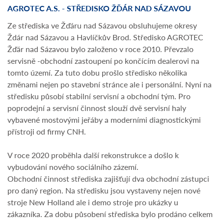
AGROTEC A.S. - STŘEDISKO ŽĎÁR NAD SÁZAVOU
Ze střediska ve Žďáru nad Sázavou obsluhujeme okresy
Ždár nad Sázavou a Havlíčkův Brod. Středisko AGROTEC
Žďár nad Sázavou bylo založeno v roce 2010. Převzalo
servisně -obchodní zastoupení po končícím dealerovi na
tomto území. Za tuto dobu prošlo středisko několika
změnami nejen po stavební stránce ale i personální. Nyní na
středisku působí stabilní servisní a obchodní tým. Pro
poprodejní a servisní činnost slouží dvě servisní haly
vybavené mostovými jeřáby a moderními diagnostickými
přístroji od firmy CNH.
V roce 2020 proběhla další rekonstrukce a došlo k
vybudování nového sociálního zázemí.
Obchodní činnost střediska zajišťují dva obchodní zástupci
pro daný region. Na středisku jsou vystaveny nejen nové
stroje New Holland ale i demo stroje pro ukázky u
zákazníka. Za dobu působení střediska bylo prodáno celkem