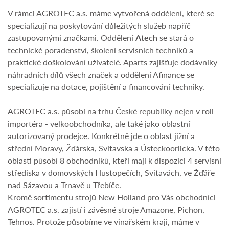
V rámci AGROTEC a.s. máme vytvořená oddělení, které se
specializují na poskytování důležitých služeb napříč
zastupovanými značkami. Oddělení
Atech
se stará o
technické poradenství, školení servisních techniků a
praktické doškolování uživatelé. Aparts zajišťuje dodávníky
náhradních dílů všech značek a oddělení Afinance se
specializuje na dotace, pojištění a financování techniky.
AGROTEC a.s. působí na trhu České republiky nejen v roli
importéra - velkoobchodníka, ale také jako oblastní
autorizovaný prodejce. Konkrétně jde o oblast jižní a
střední Moravy, Žďárska, Svitavska a Ústeckoorlicka. V této
oblasti působí 8 obchodníků, kteří mají k dispozici 4 servisní
střediska v domovských Hustopečích, Svitavách, ve Žďáře
nad Sázavou a Trnavě u Třebíče.
Kromě sortimentu strojů New Holland pro Vás obchodníci
AGROTEC a.s. zajistí i závěsné stroje Amazone, Pichon,
Tehnos. Protože působíme ve vinařském kraji, máme v