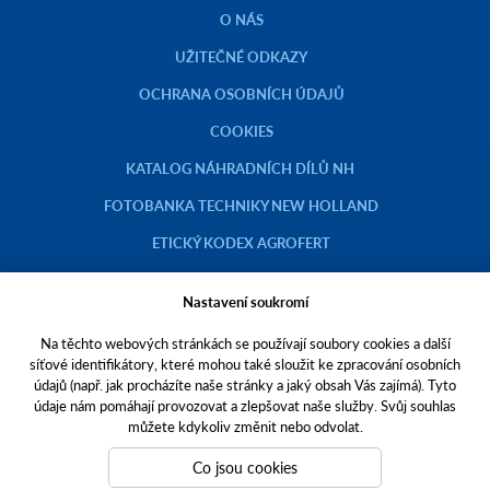
O NÁS
UŽITEČNÉ ODKAZY
OCHRANA OSOBNÍCH ÚDAJŮ
COOKIES
KATALOG NÁHRADNÍCH DÍLŮ NH
FOTOBANKA TECHNIKY NEW HOLLAND
ETICKÝ KODEX AGROFERT
Nastavení soukromí
Na těchto webových stránkách se používají soubory cookies a další
Copyright © 2023 AGROTEC a.s.
síťové identifikátory, které mohou také sloužit ke zpracování osobních
údajů (např. jak procházíte naše stránky a jaký obsah Vás zajímá). Tyto
Toto jsou internetové stránky společnosti AGROTEC a. s., se sídlem v
údaje nám pomáhají provozovat a zlepšovat naše služby. Svůj souhlas
Hustopečích, Brněnská 74, PSČ 69301, IČO 00544957,
můžete kdykoliv změnit nebo odvolat.
zapsané v OR vedeném Krajským soudem v Brně, oddíl B, vložka 138.
Společnost AGROTEC a.s. je členem koncernu AGROFERT řízeného
Co jsou cookies
společností AGROFERT, a.s.,