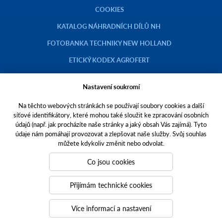
COOKIES
KATALOG NÁHRADNÍCH DÍLŮ NH
FOTOBANKA TECHNIKY NEW HOLLAND
ETICKÝ KODEX AGROFERT
Nastavení soukromí
Na těchto webových stránkách se používají soubory cookies a další
Copyright © 2023 AGROTEC a.s.
síťové identifikátory, které mohou také sloužit ke zpracování osobních
údajů (např. jak procházíte naše stránky a jaký obsah Vás zajímá). Tyto
Toto jsou internetové stránky společnosti AGROTEC a. s., se sídlem v
údaje nám pomáhají provozovat a zlepšovat naše služby. Svůj souhlas
Hustopečích, Brněnská 74, PSČ 69301, IČO 00544957,
můžete kdykoliv změnit nebo odvolat.
zapsané v OR vedeném Krajským soudem v Brně, oddíl B, vložka 138.
Společnost AGROTEC a.s. je členem koncernu AGROFERT řízeného
Co jsou cookies
společností AGROFERT, a.s.,
IČO 26185610, se sídlem na adrese Pyšelská 2327/2, Chodov, 149 00
Přijímám technické cookies
Praha 4.
Tvoříme weby
a
webové portály
, které vám pomáhají růst. Jsme
Více informací a nastavení
PUXdesign.