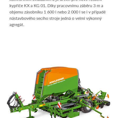
kypřiče KX a KG 01. Díky pra­covnímu záběru 3 m a
objemu zásobníku 1 600 l nebo 2 000 l se i v případě
nástavbového secího stroje jedná o velmi výkonný
agregát.