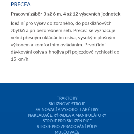
PRECEA
Pracovní záběr 3 až 6 m, 4 až 12 výsevních jednotek
Ideální pro výsev do zoraného, do posklizňových
zbytků a při bezorebném setí. Precea se vyznačuje
velmi přesným ukládáním osiva, vysokým plošným
výkonem a komfortním ovládáním. Prvotřídní
dávkování osiva a hnojiva při pojezdové rychlosti do
15 km/h.
TRAKTORY
SKLIZŇOVÉ STROJE
SVINOVACÍ A VYSOKOTLAKÉ LISY
NAKLADAČE, RÝPADLA A MANIPULÁTORY
STROJE PRO SKLIZEŇ PÍCE
STROJE PRO ZPRACOVÁNÍ PŮDY
MULČOVAČE