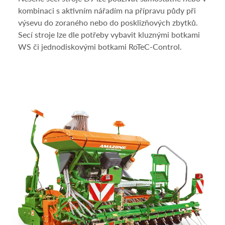
kombinaci s aktivním nářadím na přípravu půdy při
výsevu do zoraného nebo do posklizňových zbytků.
Secí stroje lze dle potřeby vybavit kluznými botkami
WS či jednodiskovými botkami RoTeC-Control.