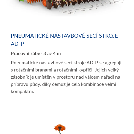
PNEUMATICKÉ NÁSTAVBOVÉ SECÍ STROJE
AD-P
Pracovní záběr 3 až 4 m
Pneumatické nástavbové secí stroje AD-P se agregují
s rotačními branami a rotačními kypřiči. Jejich velký
zásobník je umístěn v prostoru nad válcem nářadí na
přípravu půdy, díky čemuž je celá kombinace velmi
kompaktní.