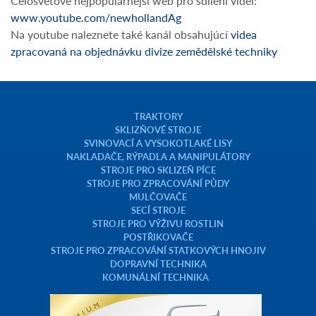
Celosvetově nejpopulárnejší web pro sdílení videí:
www.youtube.com/newhollandAg
Na youtube naleznete také kanál obsahujúcí
videa
zpracovaná na objednávku divize zemědělské techniky
TRAKTORY
SKLIZŇOVÉ STROJE
SVINOVACÍ A VYSOKOTLAKÉ LISY
NAKLADAČE, RÝPADLA A MANIPULÁTORY
STROJE PRO SKLIZEŇ PÍCE
STROJE PRO ZPRACOVÁNÍ PŮDY
MULČOVAČE
SECÍ STROJE
STROJE PRO VÝŽIVU ROSTLIN
POSTŘIKOVAČE
STROJE PRO ZPRACOVÁNÍ STATKOVÝCH HNOJIV
DOPRAVNÍ TECHNIKA
KOMUNÁLNÍ TECHNIKA