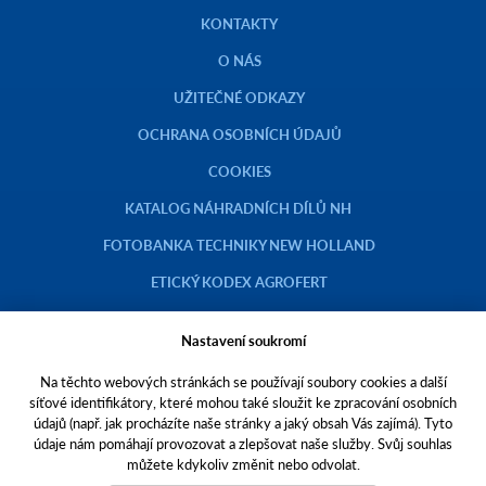
KONTAKTY
O NÁS
UŽITEČNÉ ODKAZY
OCHRANA OSOBNÍCH ÚDAJŮ
COOKIES
KATALOG NÁHRADNÍCH DÍLŮ NH
FOTOBANKA TECHNIKY NEW HOLLAND
ETICKÝ KODEX AGROFERT
Nastavení soukromí
Na těchto webových stránkách se používají soubory cookies a další
Copyright © 2023 AGROTEC a.s.
síťové identifikátory, které mohou také sloužit ke zpracování osobních
údajů (např. jak procházíte naše stránky a jaký obsah Vás zajímá). Tyto
Toto jsou internetové stránky společnosti AGROTEC a. s., se sídlem v
údaje nám pomáhají provozovat a zlepšovat naše služby. Svůj souhlas
Hustopečích, Brněnská 74, PSČ 69301, IČO 00544957,
můžete kdykoliv změnit nebo odvolat.
zapsané v OR vedeném Krajským soudem v Brně, oddíl B, vložka 138.