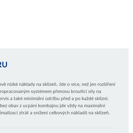
RU
nízké náklady na sklizeň. Jde o více, než jen rozšíření
propracovaným systémem přenosu kroutící síly na
ervis a také minimální údržbu před a po každé sklizni.
ha bez obav z ucpání kombajnu jde vždy na maximální
alizaci ztrát a snížení celkových nákladů na sklizeň.