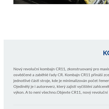
K
Nový revoluční kombajn CR11, zkonstruovaný pro maximáln
osvědčené a zaběhlé řady CR. Kombajn CR11 přináší zce
jednotlivé části stroje, kde je minimalizován počet řemen
Ojedinělý je i autoreverz, který zajistí vyčištění zahlc
výkon. A to není všechno.Objevte CR11, nový revoluční k