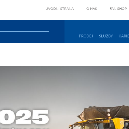
ÚVODNÍ STRANA
O NÁS
FAN SHOP
PRODEJ
SLUŽBY
KARI