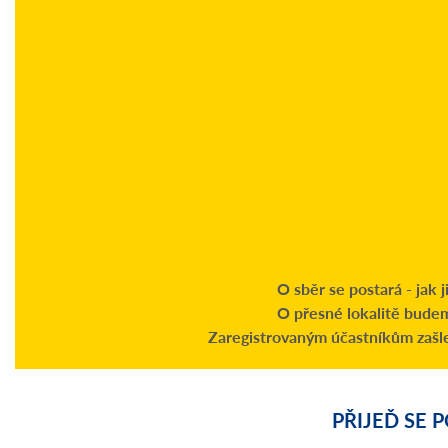
O sběr se postará - jak
O přesné lokalitě budem
Zaregistrovaným účastníkům zašl
PŘIJEĎ SE 