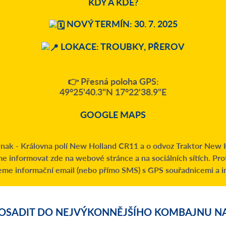
KDY A KDE?
NOVÝ TERMÍN: 30. 7. 2025
LOKACE: TROUBKY, PŘEROV
👉 Přesná poloha GPS:
49°25'40.3"N 17°22'38.9"E
GOOGLE MAPS
 jinak - Královna polí New Holland CR11 a o odvoz Traktor New H
e informovat zde na webové stránce a na sociálních sítích. Prot
eme informační email (nebo přímo SMS) s GPS souřadnicemi a i
POSADIT DO NEJVÝKONNĚJŠÍHO KOMBAJNU NA 