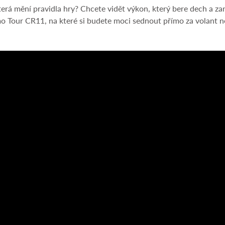
 která mění pravidla hry? Chcete vidět výkon, který bere dech a 
o Tour CR11, na které si budete moci sednout přímo za volant 