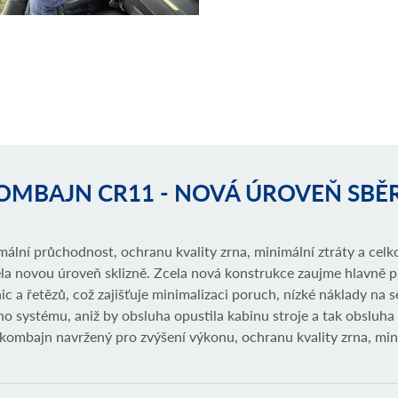
OMBAJN CR11 - NOVÁ ÚROVEŇ SBĚ
í průchodnost, ochranu kvality zrna, minimální ztráty a celkově 
la novou úroveň sklizně. Zcela nová konstrukce zaujme hlavně 
ic a řetězů, což zajišťuje minimalizaci poruch, nízké náklady na s
eného systému, aniž by obsluha opustila kabinu stroje a tak obslu
ombajn navržený pro zvýšení výkonu, ochranu kvality zrna, minim