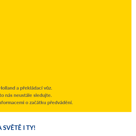
olland a překládací vůz.
o nás neustále sledujte.
nformacemi o začátku předvádění.
SVĚTĚ I TY!