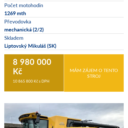
Počet motohodin
1269 mth
Převodovka
mechanická (2/2)
Skladem
Liptovský Mikuláš (SK)
8 980 000
Kč
MÁM ZÁJEM O TENTO
STROJ
10 865 800 Kč
s DPH