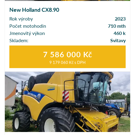
New Holland CX8.90
Rok výroby
2023
Počet motohodin
710 mth
Jmenovitý výkon
460 k
Skladem:
Svitavy
7 586 000 Kč
9 179 060 Kč
s DPH