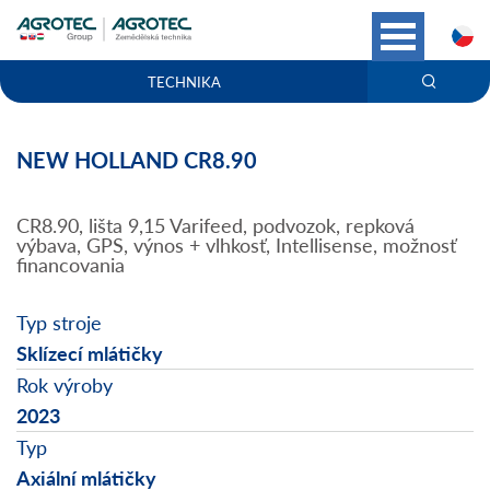
C
TECHNIKA
NEW HOLLAND CR8.90
CR8.90, lišta 9,15 Varifeed, podvozok, repková
výbava, GPS, výnos + vlhkosť, Intellisense, možnosť
financovania
Typ stroje
Sklízecí mlátičky
Rok výroby
2023
Typ
Axiální mlátičky