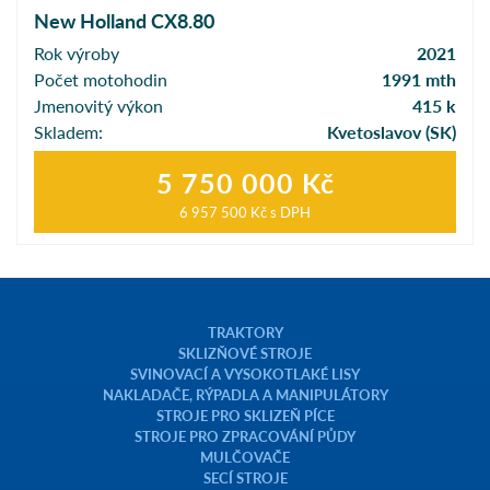
New Holland CX8.80
Rok výroby
2021
Počet motohodin
1991 mth
Jmenovitý výkon
415 k
Skladem:
Kvetoslavov (SK)
5 750 000 Kč
6 957 500 Kč
s DPH
TRAKTORY
SKLIZŇOVÉ STROJE
SVINOVACÍ A VYSOKOTLAKÉ LISY
NAKLADAČE, RÝPADLA A MANIPULÁTORY
STROJE PRO SKLIZEŇ PÍCE
STROJE PRO ZPRACOVÁNÍ PŮDY
MULČOVAČE
SECÍ STROJE