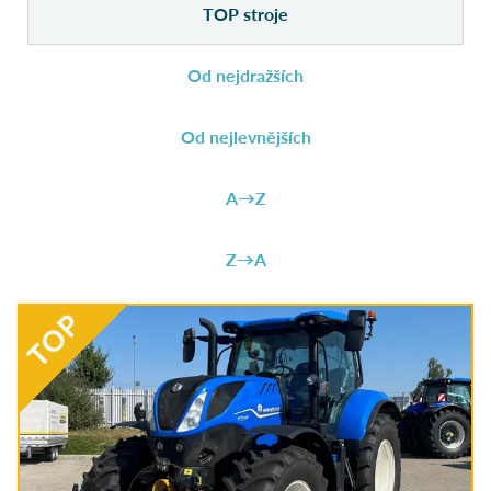
TOP stroje
Od nejdražších
Od nejlevnějších
A→Z
Z→A
TOP