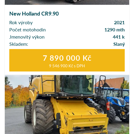
New Holland CR9.90
Rok výroby
2021
Počet motohodin
1290 mth
Jmenovitý výkon
441 k
Skladem:
Slaný
7 890 000 Kč
9 546 900 Kč
s DPH