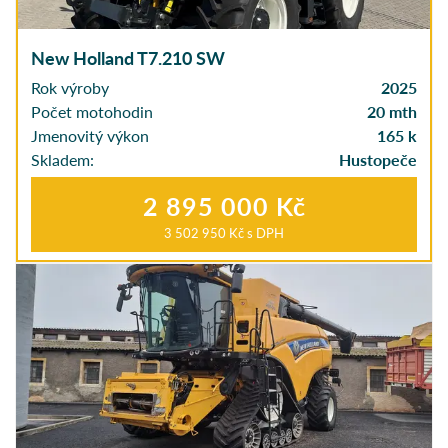
New Holland T7.210 SW
Rok výroby
2025
Počet motohodin
20 mth
Jmenovitý výkon
165 k
Skladem:
Hustopeče
2 895 000 Kč
3 502 950 Kč
s DPH