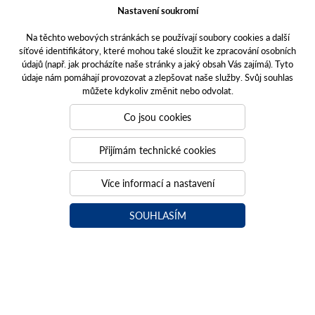
STRAUTMANN.CZ
Nastavení soukromí
Na těchto webových stránkách se používají soubory cookies a další
síťové identifikátory, které mohou také sloužit ke zpracování osobních
údajů (např. jak procházíte naše stránky a jaký obsah Vás zajímá). Tyto
údaje nám pomáhají provozovat a zlepšovat naše služby. Svůj souhlas
POSKYTOVANÉ SLUŽBY
můžete kdykoliv změnit nebo odvolat.
KONTAKTY
Co jsou cookies
O NÁS
Přijímám technické cookies
UŽITEČNÉ ODKAZY
Více informací a nastavení
OCHRANA OSOBNÍCH ÚDAJŮ
COOKIES
SOUHLASÍM
KATALOG NÁHRADNÍCH DÍLŮ NH
FOTOBANKA TECHNIKY NEW HOLLAND
ETICKÝ KODEX AGROFERT