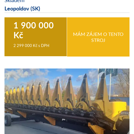
Leopoldov (SK)
1 900 000
Kč
MÁM ZÁJEM O TENTO
STROJ
2 299 000 Kč
s DPH