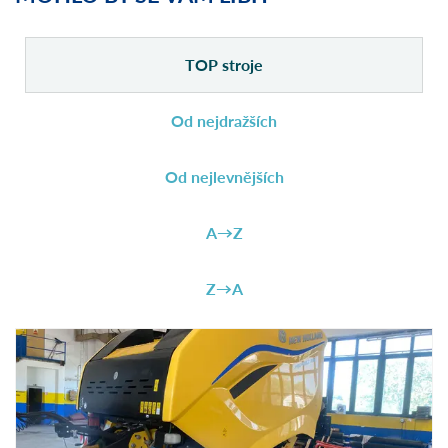
TOP stroje
Od nejdražších
Od nejlevnějších
A→Z
Z→A