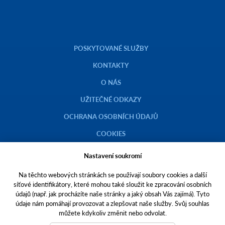
POSKYTOVANÉ SLUŽBY
KONTAKTY
O NÁS
UŽITEČNÉ ODKAZY
OCHRANA OSOBNÍCH ÚDAJŮ
COOKIES
KATALOG NÁHRADNÍCH DÍLŮ NH
Nastavení soukromí
FOTOBANKA TECHNIKY NEW HOLLAND
Na těchto webových stránkách se používají soubory cookies a další
síťové identifikátory, které mohou také sloužit ke zpracování osobních
ETICKÝ KODEX AGROFERT
údajů (např. jak procházíte naše stránky a jaký obsah Vás zajímá). Tyto
údaje nám pomáhají provozovat a zlepšovat naše služby. Svůj souhlas
můžete kdykoliv změnit nebo odvolat.