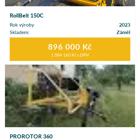
RollBelt 150C
Rok výroby
2023
Skladem:
Záměl
896 000 Kč
1 084 160 Kč
s DPH
PROROTOR 360