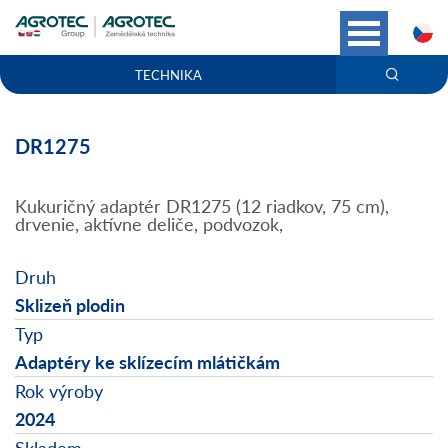
C
TECHNIKA
DR1275
Kukuričný adaptér DR1275 (12 riadkov, 75 cm),
drvenie, aktívne deliče, podvozok,
Druh
Sklizeň plodin
Typ
Adaptéry ke sklízecím mlátičkám
Rok výroby
2024
Skladem