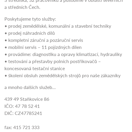
a středních Čech.
Poskytujeme tyto služby:
• prodej zemědělské, komunální a stavební techniky
• prodej náhradních dílů
• kompletní záruční a pozáruční servis
• mobilní servis – 11 pojízdných dílen
• provádíme: diagnostiku a opravy klimatizací, hydrauliky
• testování a přestavby polních postřikovačů –
koncesovaná testační stanice
• školení obsluh zemědělských strojů pro naše zákazníky
a mnoho dalších služeb…
439 49 Staňkovice 86
IČO: 47 78 52 41
DIČ: CZ47785241
fax: 415 721 333