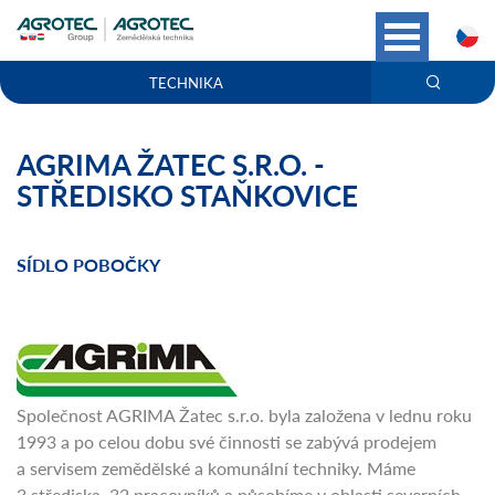
C
TECHNIKA
AGRIMA ŽATEC S.R.O. -
STŘEDISKO STAŇKOVICE
SÍDLO POBOČKY
Společnost AGRIMA Žatec s.r.o. byla založena v lednu roku
1993 a po celou dobu své činnosti se zabývá prodejem
a servisem zemědělské a komunální techniky. Máme
3 střediska, 32 pracovníků a působíme v oblasti severních