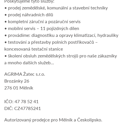
Poskytujeme tyto služby:
• prodej zemědělské, komunální a stavební techniky
• prodej náhradních dílů
• kompletní záruční a pozáruční servis
• mobilní servis – 11 pojízdných dílen
• provádíme: diagnostiku a opravy klimatizací, hydrauliky
• testování a přestavby polních postřikovačů –
koncesovaná testační stanice
• školení obsluh zemědělských strojů pro naše zákazníky
a mnoho dalších služeb…
AGRIMA Žatec s.r.o.
Brozánky 26
276 01 Mělník
IČO: 47 78 52 41
DIČ: CZ47785241
Autorizovaný prodejce pro Mělník a Českolipsko.