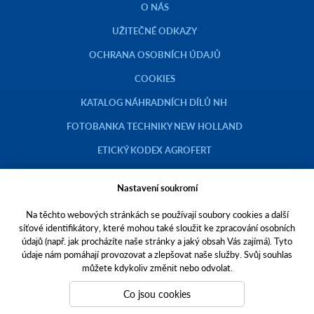
O NÁS
UŽITEČNÉ ODKAZY
OCHRANA OSOBNÍCH ÚDAJŮ
COOKIES
KATALOG NÁHRADNÍCH DÍLŮ NH
FOTOBANKA TECHNIKY NEW HOLLAND
ETICKÝ KODEX AGROFERT
Nastavení soukromí
Na těchto webových stránkách se používají soubory cookies a další
Copyright © 2023 AGROTEC a.s.
síťové identifikátory, které mohou také sloužit ke zpracování osobních
údajů (např. jak procházíte naše stránky a jaký obsah Vás zajímá). Tyto
Toto jsou internetové stránky společnosti AGROTEC a. s., se sídlem v
údaje nám pomáhají provozovat a zlepšovat naše služby. Svůj souhlas
Hustopečích, Brněnská 74, PSČ 69301, IČO 00544957,
můžete kdykoliv změnit nebo odvolat.
zapsané v OR vedeném Krajským soudem v Brně, oddíl B, vložka 138.
Společnost AGROTEC a.s. je členem koncernu AGROFERT řízeného
Co jsou cookies
společností AGROFERT, a.s.,