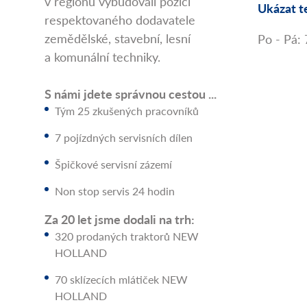
v regionu vybudovali pozici
Ukázat t
respektovaného dodavatele
zemědělské, stavební, lesní
Po - Pá:
a komunální techniky.
S námi jdete správnou cestou ...
Tým 25 zkušených pracovníků
7 pojízdných servisních dílen
Špičkové servisní zázemí
Non stop servis 24 hodin
Za 20 let jsme dodali na trh:
320 prodaných traktorů NEW
HOLLAND
70 sklízecích mlátiček NEW
HOLLAND