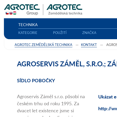
TECHNIKA
KATEGORIE
POUŽITÍ
ZNAČKA
AGROTEC ZEMĚDĚLSKÁ TECHNIKA
KONTAKT
AGROS
AGROSERVIS ZÁMĚL, S.R.O.; Z
SÍDLO POBOČKY
Agroservis Záměl s.r.o. působí na
Ukázat e
českém trhu od roku 1995. Za
http://w
dvacet let existence jsme si