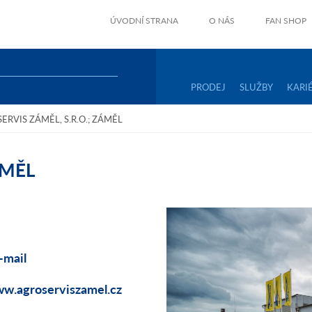
ÚVODNÍ STRANA
O NÁS
FAN SHOP
PRODEJ
SLUŽBY
KARI
ERVIS ZÁMĚL, S.R.O.; ZÁMĚL
ÁMĚL
-mail
ww.agroserviszamel.cz