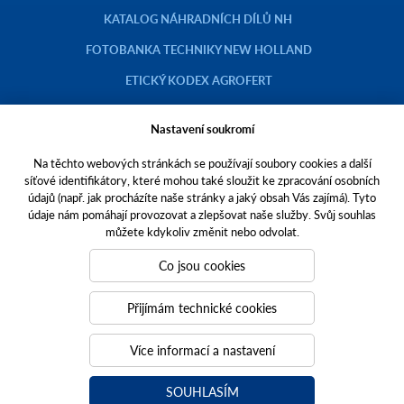
KATALOG NÁHRADNÍCH DÍLŮ NH
FOTOBANKA TECHNIKY NEW HOLLAND
ETICKÝ KODEX AGROFERT
Nastavení soukromí
Na těchto webových stránkách se používají soubory cookies a další
Copyright © 2023 AGROTEC a.s.
síťové identifikátory, které mohou také sloužit ke zpracování osobních
údajů (např. jak procházíte naše stránky a jaký obsah Vás zajímá). Tyto
Toto jsou internetové stránky společnosti AGROTEC a. s., se sídlem v
údaje nám pomáhají provozovat a zlepšovat naše služby. Svůj souhlas
Hustopečích, Brněnská 74, PSČ 69301, IČO 00544957,
můžete kdykoliv změnit nebo odvolat.
zapsané v OR vedeném Krajským soudem v Brně, oddíl B, vložka 138.
Společnost AGROTEC a.s. je členem koncernu AGROFERT řízeného
Co jsou cookies
společností AGROFERT, a.s.,
IČO 26185610, se sídlem na adrese Pyšelská 2327/2, Chodov, 149 00
Přijímám technické cookies
Praha 4.
Tvoříme weby
a
webové portály
, které vám pomáhají růst. Jsme
Více informací a nastavení
PUXdesign.
SOUHLASÍM
agrotec.cz
a
grotectrucks.cz
agrotecauto.cz