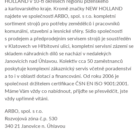
HOLLAND v 10-ti okresech regionu plzeňského
a karlovarského kraje. Kromě značky NEW HOLLAND
najdete ve společnosti ARBO, spol. s r.o. kompletní
sortiment strojů pro potřeby zemědělců i pracovníků
komunální, stavební a lesnické sféry. Sídlo společnosti
s prodejem a předprodejním servisem strojů je soustředěn
v Klatovech ve Hřbitovní ulici, kompletní servisní zázemí se
skladem náhradních dílů se nachází v nedalekých
Janovicích nad Úhlavou. Kolektiv cca 50 zaměstnanců
poskytuje komplexní zákaznický servis včetně poradenství
a to i v oblasti dotací a financování. Od roku 2006 je
společnost držitelem certifikace ČSN EN ISO 9001:2001.
Máme Vám vždy co nabídnout, přijďte se přesvědčit, jste
vždy upřímně vítáni.
ARBO, spol. s r.o.
Rozvojová zóna č.p. 530
340 21 Janovice n. Úhlavou