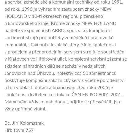
a servisu zemědělské a komunální techniky od roku 1991,
od roku 1996 je výhradním zástupcem značky NEW
HOLLAND v 10-ti okresech regionu plzeňského
a karlovarského kraje. Kromě značky NEW HOLLAND
najdete ve společnosti ARBO, spol. s r.o. kompletní
sortiment strojů pro potřeby zemědělců i pracovníků
komunální, stavební a lesnické sféry. Sídlo společnosti
s prodejem a předprodejním servisem strojů je soustředěn
v Klatovech ve Hřbitovní ulici, kompletní servisní zázemí se
skladem náhradních dílů se nachází v nedalekých
Janovicích nad Úhlavou. Kolektiv cca 50 zaměstnanců
poskytuje komplexní zákaznický servis včetně poradenství
a to i v oblasti dotací a financování. Od roku 2006 je
společnost držitelem certifikace ČSN EN ISO 9001:2001.
Máme Vám vždy co nabídnout, přijďte se přesvědčit, jste
vždy upřímně vítáni.
Bc. Jiří Kolomazník
Hřbitovní 757