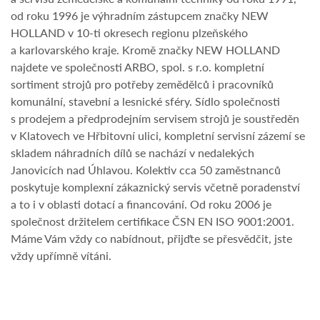
od roku 1996 je výhradním zástupcem značky NEW
HOLLAND v 10-ti okresech regionu plzeňského
a karlovarského kraje. Kromě značky NEW HOLLAND
najdete ve společnosti ARBO, spol. s r.o. kompletní
sortiment strojů pro potřeby zemědělců i pracovníků
komunální, stavební a lesnické sféry. Sídlo společnosti
s prodejem a předprodejním servisem strojů je soustředěn
v Klatovech ve Hřbitovní ulici, kompletní servisní zázemí se
skladem náhradních dílů se nachází v nedalekých
Janovicích nad Úhlavou. Kolektiv cca 50 zaměstnanců
poskytuje komplexní zákaznický servis včetně poradenství
a to i v oblasti dotací a financování. Od roku 2006 je
společnost držitelem certifikace ČSN EN ISO 9001:2001.
Máme Vám vždy co nabídnout, přijďte se přesvědčit, jste
vždy upřímně vítáni.