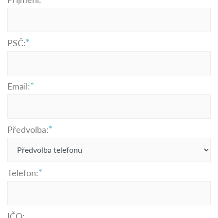
PSČ:
Email:
Předvolba:
Telefon:
IČO: