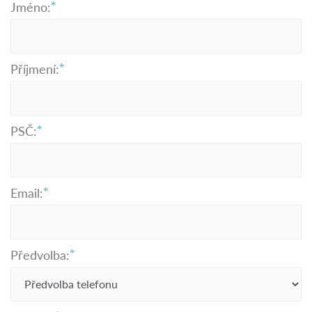
Jméno:
Příjmení:
PSČ:
Email:
Předvolba: