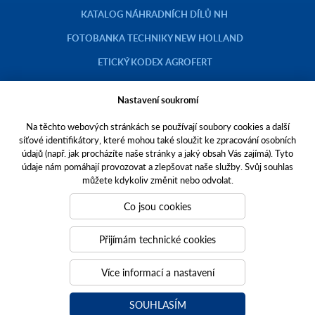
KATALOG NÁHRADNÍCH DÍLŮ NH
FOTOBANKA TECHNIKY NEW HOLLAND
ETICKÝ KODEX AGROFERT
Nastavení soukromí
Na těchto webových stránkách se používají soubory cookies a další
Copyright © 2023 AGROTEC a.s.
síťové identifikátory, které mohou také sloužit ke zpracování osobních
údajů (např. jak procházíte naše stránky a jaký obsah Vás zajímá). Tyto
Toto jsou internetové stránky společnosti AGROTEC a. s., se sídlem v
údaje nám pomáhají provozovat a zlepšovat naše služby. Svůj souhlas
Hustopečích, Brněnská 74, PSČ 69301, IČO 00544957,
můžete kdykoliv změnit nebo odvolat.
zapsané v OR vedeném Krajským soudem v Brně, oddíl B, vložka 138.
Společnost AGROTEC a.s. je členem koncernu AGROFERT řízeného
Co jsou cookies
společností AGROFERT, a.s.,
IČO 26185610, se sídlem na adrese Pyšelská 2327/2, Chodov, 149 00
Přijímám technické cookies
Praha 4.
Tvoříme weby
a
webové portály
, které vám pomáhají růst. Jsme
Více informací a nastavení
PUXdesign.
SOUHLASÍM
agrotec.cz
a
grotectrucks.cz
agrotecauto.cz