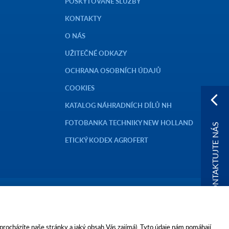
POSKYTOVANÉ SLUŽBY
KONTAKTY
O NÁS
UŽITEČNÉ ODKAZY
OCHRANA OSOBNÍCH ÚDAJŮ
COOKIES
KATALOG NÁHRADNÍCH DÍLŮ NH
FOTOBANKA TECHNIKY NEW HOLLAND
KONTAKTUJTE NÁS
ETICKÝ KODEX AGROFERT
FERT, a.s.,
 procházíte naše stránky a jaký obsah Vás zajímá). Tyto údaje nám pomáhají