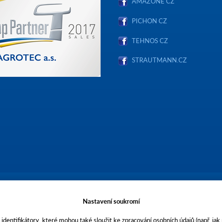
AMAZONE CZ
PICHON CZ
TEHNOS CZ
STRAUTMANN.CZ
Nastavení soukromí
stopečích, Brněnská 74, PSČ 69301, IČO 00544957,
ečnost AGROTEC a.s. je členem koncernu AGROFERT řízeného společností AGRO
identifikátory, které mohou také sloužit ke zpracování osobních údajů (např. jak