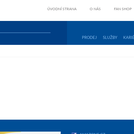
ÚVODNÍ STRANA
O NÁS
FAN SHOP
PRODEJ
SLUŽBY
KARI