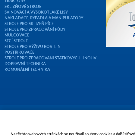
TRAKTORY
SKLIZŇOVÉ STROJE
SVINOVACÍ A VYSOKOTLAKÉ LISY
NAKLADAČE, RÝPADLA A MANIPULÁTORY
STROJE PRO SKLIZEŇ PÍCE
STROJE PRO ZPRACOVÁNÍ PŮDY
MULČOVAČE
SECÍ STROJE
STROJE PRO VÝŽIVU ROSTLIN
POSTŘIKOVAČE
STROJE PRO ZPRACOVÁNÍ STATKOVÝCH HNOJIV
DOPRAVNÍ TECHNIKA
KOMUNÁLNÍ TECHNIKA
Copyright © 2023 AGROTEC a.s.
Toto jsou internetové stránky společnosti AGROTEC a. s., se sídlem v Hu
zapsané v OR vedeném Krajským soudem v Brně, oddíl B, vložka 138. Spol
Na těchto webových stránkách se používají soubory cookies a další síťové 