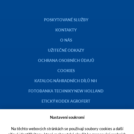
POSKYTOVANÉ SLUŽBY
KONTAKTY
O NÁS
UŽITEČNÉ ODKAZY
OCHRANA OSOBNÍCH ÚDAJŮ
COOKIES
KATALOG NÁHRADNÍCH DÍLŮ NH
FOTOBANKA TECHNIKY NEW HOLLAND
ETICKÝ KODEX AGROFERT
Nastavení soukromí
Na těchto webových stránkách se používají soubory cookies a další
Copyright © 2023 AGROTEC a.s.