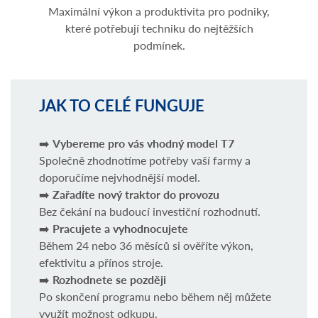
Maximální výkon a produktivita pro podniky,
které potřebují techniku do nejtěžších
podmínek.
JAK TO CELÉ FUNGUJE
➡️
Vybereme pro vás vhodný model T7
Společně zhodnotíme potřeby vaší farmy a
doporučíme nejvhodnější model.
➡️
Zařadíte nový traktor do provozu
Bez čekání na budoucí investiční rozhodnutí.
➡️
Pracujete a vyhodnocujete
Během 24 nebo 36 měsíců si ověříte výkon,
efektivitu a přínos stroje.
➡️
Rozhodnete se později
Po skončení programu nebo během něj můžete
využít možnost odkupu.