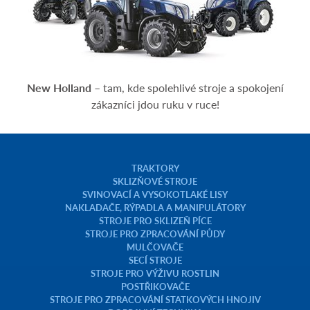
New Holland
– tam, kde spolehlivé stroje a spokojení
zákazníci jdou ruku v ruce!
TRAKTORY
SKLIZŇOVÉ STROJE
SVINOVACÍ A VYSOKOTLAKÉ LISY
NAKLADAČE, RÝPADLA A MANIPULÁTORY
STROJE PRO SKLIZEŇ PÍCE
STROJE PRO ZPRACOVÁNÍ PŮDY
MULČOVAČE
SECÍ STROJE
STROJE PRO VÝŽIVU ROSTLIN
POSTŘIKOVAČE
STROJE PRO ZPRACOVÁNÍ STATKOVÝCH HNOJIV