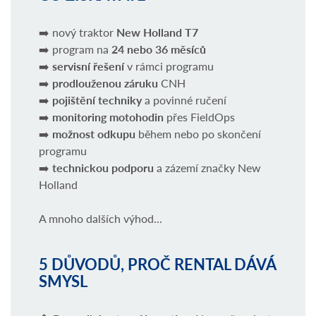
➡️ nový traktor
New Holland T7
➡️ program na
24 nebo 36 měsíců
➡️
servisní řešení
v rámci programu
➡️
prodlouženou záruku
CNH
➡️
pojištění techniky
a povinné ručení
➡️
monitoring motohodin
přes FieldOps
➡️
možnost odkupu
během nebo po skončení
programu
➡️
technickou podporu
a zázemí značky New
Holland
A mnoho dalších výhod...
5 DŮVODŮ, PROČ RENTAL DÁVÁ
SMYSL