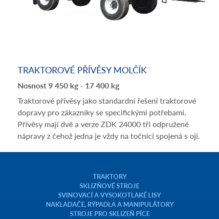
TRAKTOROVÉ PŘÍVĚSY MOLČÍK
Nosnost 9 450 kg - 17 400 kg
Traktorové přívěsy jako standardní řešení traktorové
dopravy pro zákazníky se specifickými potřebami.
Přívěsy mají dvě a verze ZDK 24000 tři odpružené
nápravy z čehož jedna je vždy na točnici spojená s ojí.
TRAKTORY
SKLIZŇOVÉ STROJE
SVINOVACÍ A VYSOKOTLAKÉ LISY
NAKLADAČE, RÝPADLA A MANIPULÁTORY
STROJE PRO SKLIZEŇ PÍCE