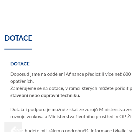
DOTACE
DOTACE
Doposud jsme na oddělení Afinance předložili více než
600 
opatřeních.
Zaměřujeme se na dotace, v rámci kterých můžete pořídit 
stavební nebo dopravní techniku.
Dotační podporu je možné získat ze zdrojů Ministerstva z
rozvoje venkova a Ministerstva životního prostředí v OP Ži
Pokud budete mít zájem o podrobnější informace týkající se
PREVIOUS