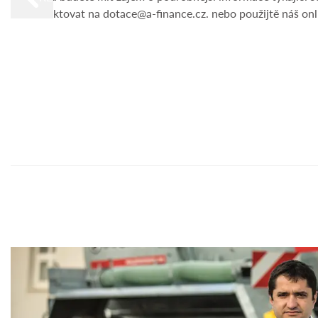
kontaktovat na dotace@a-finance.cz. nebo použijtě náš onl