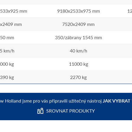
2533x925 mm
9180x2533x975 mm
1
5x2409 mm
7520x2409 mm
50 mm
350/zábrany 1545 mm
5 km/h
40 km/h
000 kg
11000 kg
390 kg
2270 kg
ew Holland jsme pro vás připravili užitečný nástroj
JAK VYBRAT
SROVNAT PRODUKTY