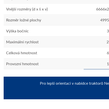
Vnější rozměry (d x š x v)
6666x
Rozměr ložné plochy
499
Výška bočnic
3
Maximální rychlost
2
Celková hmotnost
6
Provozní hmotnost
1
Pro lepší orientaci v nabídce traktorů N