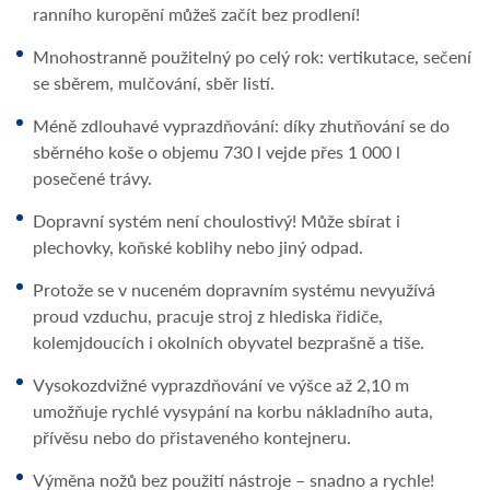
ranního kuropění můžeš začít bez prodlení!
Mnohostranně použitelný po celý rok: vertikutace, sečení
se sběrem, mulčování, sběr listí.
Méně zdlouhavé vyprazdňování: díky zhutňování se do
sběrného koše o objemu 730 l vejde přes 1 000 l
posečené trávy.
Dopravní systém není choulostivý! Může sbírat i
plechovky, koňské koblihy nebo jiný odpad.
Protože se v nuceném dopravním systému nevyužívá
proud vzduchu, pracuje stroj z hlediska řidiče,
kolemjdoucích i okolních obyvatel bezprašně a tiše.
Vysokozdvižné vyprazdňování ve výšce až 2,10 m
umožňuje rychlé vysypání na korbu nákladního auta,
přívěsu nebo do přistaveného kontejneru.
Výměna nožů bez použití nástroje – snadno a rychle!