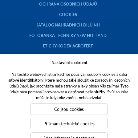
OCHRANA OSOBNÍCH ÚDAJŮ
COOKIES
KATALOG NÁHRADNÍCH DÍLŮ NH
FOTOBANKA TECHNIKY NEW HOLLAND
ETICKÝ KODEX AGROFERT
Nastavení soukromí
Na těchto webových stránkách se používají soubory cookies a další
Copyright © 2023 AGROTEC a.s.
síťové identifikátory, které mohou také sloužit ke zpracování osobních
údajů (např. jak procházíte naše stránky a jaký obsah Vás zajímá). Tyto
Toto jsou internetové stránky společnosti AGROTEC a. s., se sídlem v
údaje nám pomáhají provozovat a zlepšovat naše služby. Svůj souhlas
Hustopečích, Brněnská 74, PSČ 69301, IČO 00544957,
můžete kdykoliv změnit nebo odvolat.
zapsané v OR vedeném Krajským soudem v Brně, oddíl B, vložka 138.
Společnost AGROTEC a.s. je členem koncernu AGROFERT řízeného
Co jsou cookies
společností AGROFERT, a.s.,
IČO 26185610, se sídlem na adrese Pyšelská 2327/2, Chodov, 149 00
Přijímám technické cookies
Praha 4.
Tvoříme weby
a
webové portály
, které vám pomáhají růst. Jsme