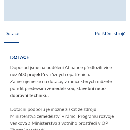
Dotace
Pojištění strojů
DOTACE
POJ
Doposud jsme na oddělení Afinance předložili více
Nešt
než
600 projektů
v různých opatřeních.
dopo
Zaměřujeme se na dotace, v rámci kterých můžete
stroj
pořídit především
zemědělskou, stavební nebo
zach
dopravní techniku.
krup
osob
Dotační podporu je možné získat ze zdrojů
získá
Ministerstva zemědělství v rámci Programu rozvoje
St
venkova a Ministerstva životního prostředí v OP
Kry
Životní prostředí.