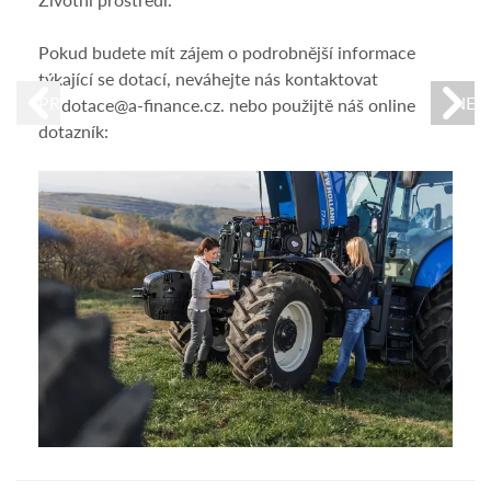
Zj
Pokud budete mít zájem o podrobnější informace
Po
týkající se dotací, neváhejte nás kontaktovat
PREVIOUS
NEX
na dotace@a-finance.cz. nebo použijtě náš online
Cílem
dotazník:
admi
událo
likvi
nákl
Poku
nás 