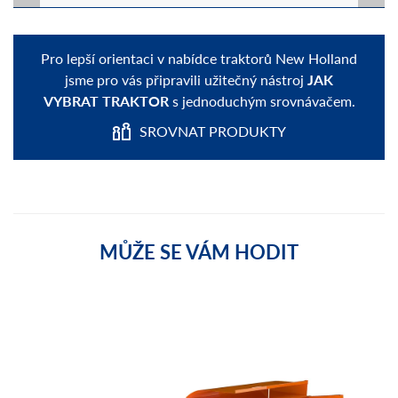
Pro lepší orientaci v nabídce traktorů New Holland
jsme pro vás připravili užitečný nástroj
JAK
VYBRAT TRAKTOR
s jednoduchým srovnávačem.
SROVNAT PRODUKTY
MŮŽE SE VÁM HODIT