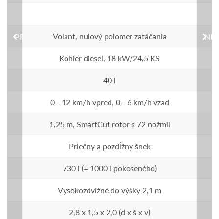
Volant, nulový polomer zatáčania
PREVIOUS
NEX
Kohler diesel, 18 kW/24,5 KS
40 l
0 - 12 km/h vpred, 0 - 6 km/h vzad
1,25 m, SmartCut rotor s 72 nožmii
Priečny a pozdĺžny šnek
730 l (= 1000 l pokoseného)
Vysokozdvižné do výšky 2,1 m
2,8 x 1,5 x 2,0 (d x š x v)