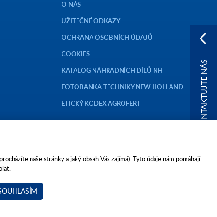
O NÁS
UŽITEČNÉ ODKAZY
OCHRANA OSOBNÍCH ÚDAJŮ
COOKIES
KONTAKTUJTE NÁS
KATALOG NÁHRADNÍCH DÍLŮ NH
FOTOBANKA TECHNIKY NEW HOLLAND
ETICKÝ KODEX AGROFERT
 procházíte naše stránky a jaký obsah Vás zajímá). Tyto údaje nám pomáhají
lat.
FERT, a.s.,
SOUHLASÍM
ctrucks.cz
agrotecauto.cz
a-finance.cz
kariéra v Agrotec a.s.