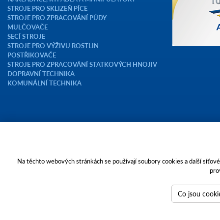
STROJE PRO SKLIZEŇ PÍCE
STROJE PRO ZPRACOVÁNÍ PŮDY
MULČOVAČE
SECÍ STROJE
STROJE PRO VÝŽIVU ROSTLIN
POSTŘIKOVAČE
STROJE PRO ZPRACOVÁNÍ STATKOVÝCH HNOJIV
DOPRAVNÍ TECHNIKA
KOMUNÁLNÍ TECHNIKA
Copyright © 2023 AGROTEC a.s.
Na těchto webových stránkách se používají soubory cookies a další síťové 
pro
Toto jsou internetové stránky společnosti AGROTEC a. s., se sídlem v Hu
zapsané v OR vedeném Krajským soudem v Brně, oddíl B, vložka 138. Spol
IČO 26185610, se sídlem na adrese Pyšelská 2327/2, Chodov, 149 00 Prah
Co jsou cooki
Tvoříme weby
a
webové portály
, které vám pomáhají růst. Jsme PUXdesign.