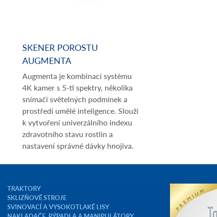
SKENER POROSTU
AUGMENTA
Augmenta je kombinací systému
4K kamer s 5-ti spektry, několika
snímači světelných podmínek a
prostředí umělé inteligence. Slouží
k vytvoření univerzálního indexu
zdravotního stavu rostlin a
nastavení správné dávky hnojiva.
TRAKTORY
SKLIZŇOVÉ STROJE
SVINOVACÍ A VYSOKOTLAKÉ LISY
NAKLADAČE, RÝPADLA A MANIPULÁTORY