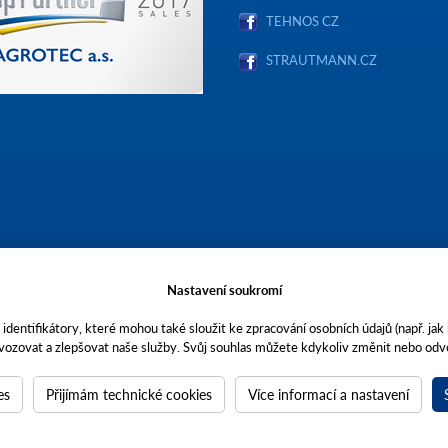
TEHNOS CZ
STRAUTMANN.CZ
Nastavení soukromí
identifikátory, které mohou také sloužit ke zpracování osobních údajů (např. jak
vozovat a zlepšovat naše služby. Svůj souhlas můžete kdykoliv změnit nebo odvo
stopečích, Brněnská 74, PSČ 69301, IČO 00544957,
ečnost AGROTEC a.s. je členem koncernu AGROFERT řízeného společností AGRO
a 4.
es
Přijímám technické cookies
Více informací a nastavení
agrotec.cz
a
grote