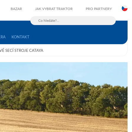
C
BAZAR
JAK VYBRAT TRAKTOR
PRO PARTNERY
ÉRA
KONTAKT
É SECÍ STROJE CATAYA