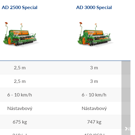
AD 2500 Special
AD 3000 Special
2,5 m
3 m
2,5 m
3 m
6 - 10 km/h
6 - 10 km/h
Nástavbový
Nástavbový
675 kg
747 kg
NEX