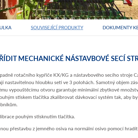
ULKA
SOUVISEJÍCÍ PRODUKTY
DOKUMENTY KE
ŘÍDIT MECHANICKÉ NÁSTAVBOVÉ SECÍ ST
ípadně rotačního kypřiče KX/KG a nástavbového secího stroje C
í nastavitelnou hloubku setí ve 3 polohách. Samotný objem záso
ému vypouštěcímu otvoru garantuje minimální zbytkové množství 
ouhým stiskem tlačítka zkalibrovat dávkovací systém tak, aby by
obníkům.
librace pouhým stisknutím tlačítka.
nou přestavbu z jemného osiva na normální osivo pomocí hradít