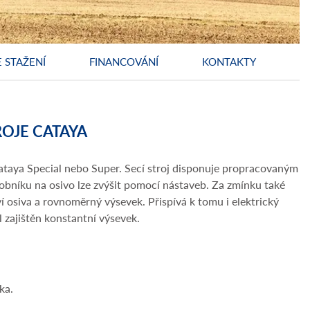
 STAŽENÍ
FINANCOVÁNÍ
KONTAKTY
ROJE CATAYA
ataya Special nebo Super. Secí stroj disponuje propracovaným
bníku na osivo lze zvýšit pomocí nástaveb. Za zmínku také
osiva a rovnoměrný výsevek. Přispívá k tomu i elektrický
l zajištěn konstantní výsevek.
ka.