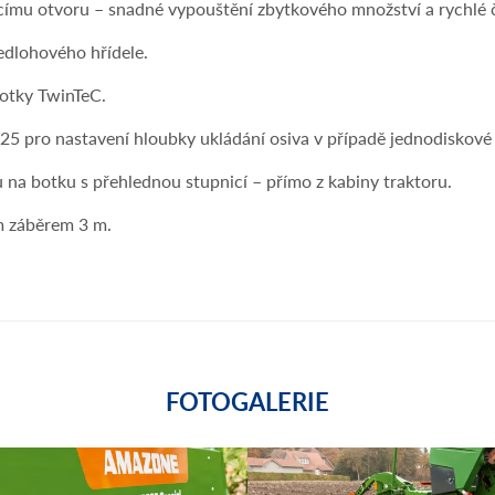
ímu otvoru – snadné vypouštění zbytkového množství a rychlé č
edlohového hřídele.
botky TwinTeC.
 25 pro nastavení hloubky ukládání osiva v případě jednodiskov
u na botku s přehlednou stupnicí – přímo z kabiny traktoru.
ím záběrem 3 m.
FOTOGALERIE