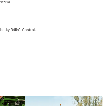
ištění.
é botky RoTeC-Control.