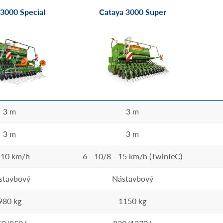
 3000 Special
Cataya 3000 Super
3 m
3 m
3 m
3 m
- 10 km/h
6 - 10/8 - 15 km/h (TwinTeC)
stavbový
Nástavbový
980 kg
1150 kg