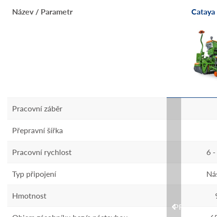
uper
Název / Parametr
D9 4000 Super
Cataya
Pracovní záběr
4 m
Přepravní šířka
4 m
/h
Pracovní rychlost
6 - 10 km/h
6 
III
Typ připojení
TBZ kat. II/III
Ná
g
Hmotnost
1180 kg
PREVIOUS