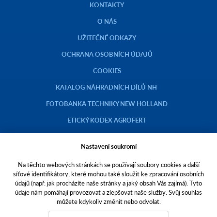
KONTAKTY
O NÁS
UŽITEČNÉ ODKAZY
OCHRANA OSOBNÍCH ÚDAJŮ
COOKIES
KATALOG NÁHRADNÍCH DÍLŮ NH
FOTOBANKA TECHNIKY NEW HOLLAND
ETICKÝ KODEX AGROFERT
Nastavení soukromí
Na těchto webových stránkách se používají soubory cookies a další
Copyright © 2023 AGROTEC a.s.
síťové identifikátory, které mohou také sloužit ke zpracování osobních
údajů (např. jak procházíte naše stránky a jaký obsah Vás zajímá). Tyto
Toto jsou internetové stránky společnosti AGROTEC a. s., se sídlem v
údaje nám pomáhají provozovat a zlepšovat naše služby. Svůj souhlas
Hustopečích, Brněnská 74, PSČ 69301, IČO 00544957,
můžete kdykoliv změnit nebo odvolat.
zapsané v OR vedeném Krajským soudem v Brně, oddíl B, vložka 138.
Společnost AGROTEC a.s. je členem koncernu AGROFERT řízeného