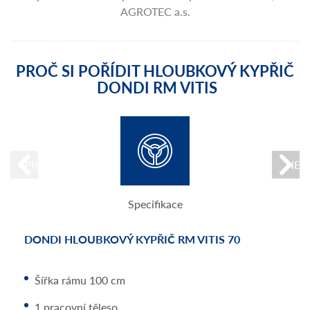
AGROTEC a.s.
PROČ SI POŘÍDIT HLOUBKOVÝ KYPŘIČ
DONDI RM VITIS
PREVIOUS
NEX
Specifikace
DONDI HLOUBKOVÝ KYPŘIČ RM VITIS 70
DONDI - RM TABULKA
DONDI - RM VYBAVENÍ
Standardní vybavení
Speciálně zkonstruovaný pro používání s traktory
Šířka rámu 100 cm
specializovanými na vinice a ovocné sady.
Nastavetelný hladký přední kotouč
1 pracovní těleso
Ideální pro odstranění zhutnění pracovního povrchu
Ochranný ústřižný šroub