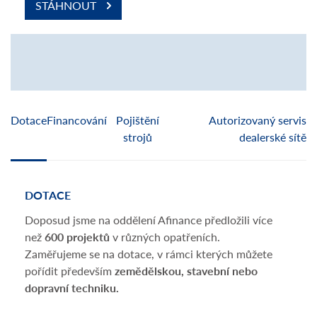
STÁHNOUT
Dotace
Financování
Pojištění
Autorizovaný servis
strojů
dealerské sítě
DOTACE
FIN
Doposud jsme na oddělení Afinance předložili více
Pomů
než
600 projektů
v různých opatřeních.
podn
Zaměřujeme se na dotace, v rámci kterých můžete
efekt
pořídit především
zemědělskou, stavební nebo
Přes
dopravní techniku.
za z
zdlo