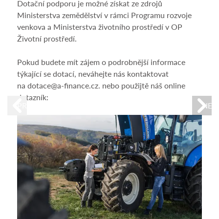
Dotační podporu je možné získat ze zdrojů
admin
Ministerstva zemědělství v rámci Programu rozvoje
násl
venkova a Ministerstva životního prostředí v OP
In
Životní prostředí.
Op
Pokud budete mít zájem o podrobnější informace
Úv
týkající se dotací, neváhejte nás kontaktovat
Úv
na dotace@a-finance.cz. nebo použijtě náš online
dotazník:
Fi
PREVIOUS
NEX
Podm
Na
pr
Vy
no
Ry
Po