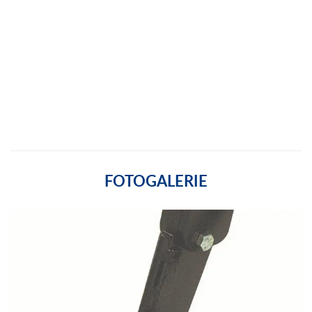
Hladký zadní válec s hydraulickým nastavením
135 kg
FOTOGALERIE