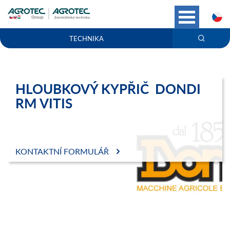
C
TECHNIKA
HLOUBKOVÝ KYPŘIČ DONDI
RM VITIS
KONTAKTNÍ FORMULÁŘ