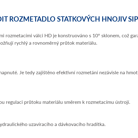
DIT ROZMETADLO STATKOVÝCH HNOJIV SIP
lními rozmetacími válci HD je konstruováno s 10° sklonem, což g
ožňují rychlý a rovnoměrný průtok materiálu.
apnuté. Je tedy zajištěno efektivní rozmetání nezávisle na hmo
 regulaci průtoku materiálu směrem k rozmetacímu ústrojí.
draulického uzavíracího a dávkovacího hradítka.