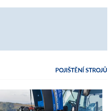
POJIŠTĚNÍ STROJŮ
POJ
Nešt
svůj