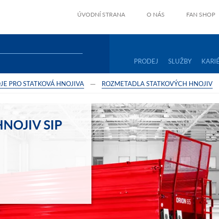
ÚVODNÍ STRANA
O NÁS
FAN SHOP
PRODEJ
SLUŽBY
KARI
JE PRO STATKOVÁ HNOJIVA
ROZMETADLA STATKOVÝCH HNOJIV
NOJIV SIP