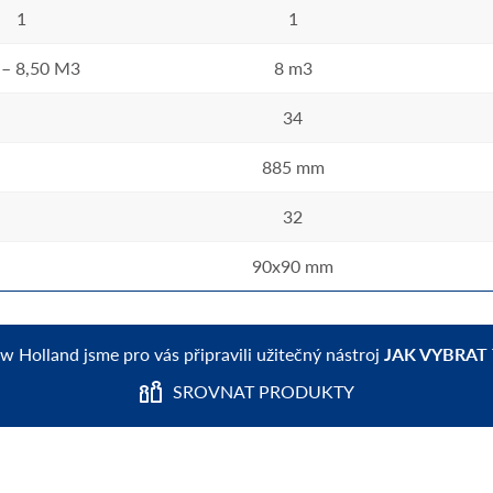
1
1
 – 8,50 M3
8 m3
34
885 mm
32
90x90 mm
ew Holland jsme pro vás připravili užitečný nástroj
JAK VYBRAT
SROVNAT PRODUKTY