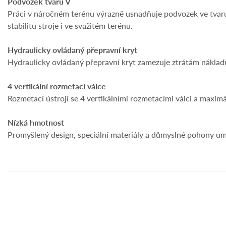
Podvozek tvaru V
Práci v náročném terénu výrazně usnadňuje podvozek ve tvaru 
stabilitu stroje i ve svažitém terénu.
Hydraulicky ovládaný přepravní kryt
Hydraulicky ovládaný přepravní kryt zamezuje ztrátám náklad
4 vertikální rozmetací válce
Rozmetací ústrojí se 4 vertikálními rozmetacími válci a maxim
Nízká hmotnost
Promyšlený design, speciální materiály a důmyslné pohony u