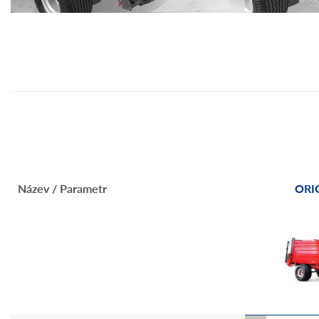
0
Název / Parametr
M 2470
ORI