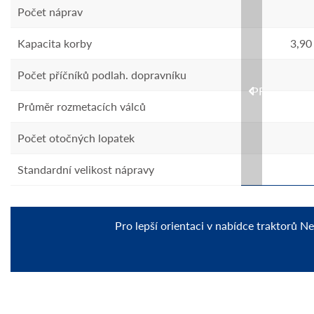
Počet náprav
2
Kapacita korby
24 m3
3,90
Počet příčníků podlah. dopravníku
45
PREVIOUS
m
Průměr rozmetacích válců
1 035 mm
Počet otočných lopatek
52
 mm
Standardní velikost nápravy
150x150 mm
Pro lepší orientaci v nabídce traktorů N