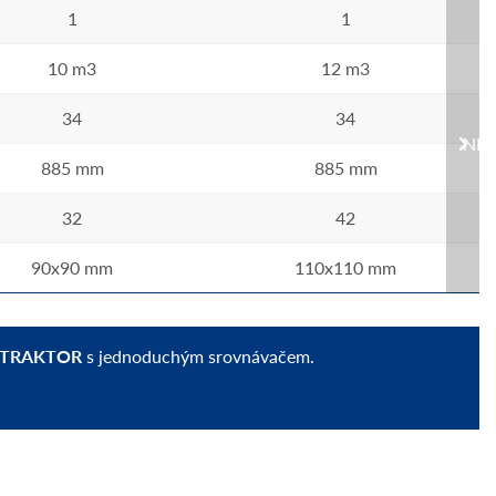
1
1
10 m3
12 m3
34
34
NEX
885 mm
885 mm
32
42
90x90 mm
110x110 mm
 TRAKTOR
s jednoduchým srovnávačem.