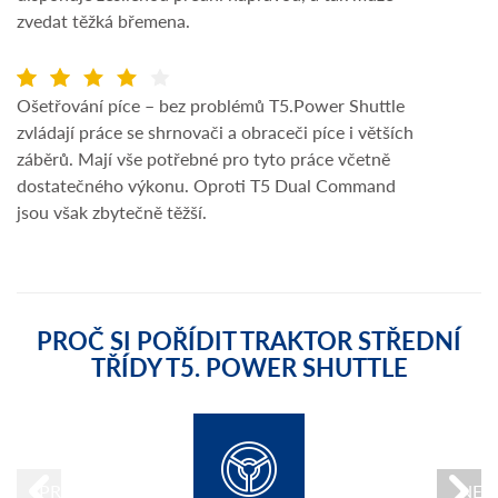
zvedat těžká břemena.
Ošetřování píce – bez problémů T5.Power Shuttle
zvládají práce se shrnovači a obraceči píce i větších
záběrů. Mají vše potřebné pro tyto práce včetně
dostatečného výkonu. Oproti T5 Dual Command
jsou však zbytečně těžší.
PROČ SI POŘÍDIT TRAKTOR STŘEDNÍ
TŘÍDY T5. POWER SHUTTLE
PREVIOUS
NEX