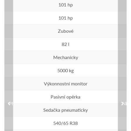
101 hp
101 hp
Zubové
82 l
Mechanicky
5000 kg
Výkonnostní monitor
Pasivní opěrka
PREVIOUS
NEX
Sedačka pneumaticky
540/65 R38