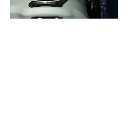
Nová zpětná zrcátka s širokým úhlem výhledu
Potlačení ostrých rohů uvnitř a vně kabiny z
důvodu vyšší bezpečnosti řidiče
Nový přepínač pro povolení chodu vývodového
hřídele PTO, i když řidič opustí sedadlo
Nový typ varovných štítků dle TMR