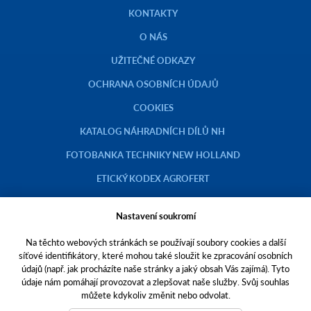
KONTAKTY
O NÁS
UŽITEČNÉ ODKAZY
OCHRANA OSOBNÍCH ÚDAJŮ
COOKIES
KATALOG NÁHRADNÍCH DÍLŮ NH
FOTOBANKA TECHNIKY NEW HOLLAND
ETICKÝ KODEX AGROFERT
Nastavení soukromí
Na těchto webových stránkách se používají soubory cookies a další
Copyright © 2023 AGROTEC a.s.
síťové identifikátory, které mohou také sloužit ke zpracování osobních
údajů (např. jak procházíte naše stránky a jaký obsah Vás zajímá). Tyto
Toto jsou internetové stránky společnosti AGROTEC a. s., se sídlem v
údaje nám pomáhají provozovat a zlepšovat naše služby. Svůj souhlas
Hustopečích, Brněnská 74, PSČ 69301, IČO 00544957,
můžete kdykoliv změnit nebo odvolat.
zapsané v OR vedeném Krajským soudem v Brně, oddíl B, vložka 138.