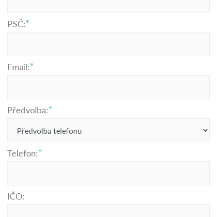
PSČ:
Email:
Předvolba:
Telefon:
IČO: