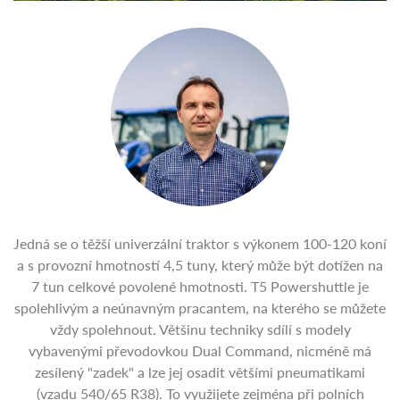
Jedná se o těžší univerzální traktor s výkonem 100-120 koní
a s provozní hmotností 4,5 tuny, který může být dotížen na
7 tun celkové povolené hmotnosti. T5 Powershuttle je
spolehlivým a neúnavným pracantem, na kterého se můžete
vždy spolehnout. Většinu techniky sdílí s modely
vybavenými převodovkou Dual Command, nicméně má
zesílený "zadek" a lze jej osadit většími pneumatikami
(vzadu 540/65 R38). To využijete zejména při polních