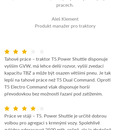
pracech.
Aleš Klement
Produkt manažer pro traktory
Tahové práce – traktor T5.Power Shuttle disponuje
vyšším GVW, má lehce delší rozvor, vyšší zvedací
kapacitu TBZ a může být osazen většími pneu. Je tak
lepší na tahové práce než T5 Dual Command. Oproti
T5 Electro Command však disponuje horší
převodovkou bez možnosti řazaní pod zatížením.
Práce ve stáji – T5. Power Shuttle je určitě dobrou
volbou pro agregaci s krmnými vozy. Spolehlivě
zvládne odpracovat 2500 mth. ročně, ale je zbytečně