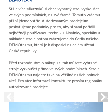
Stále více zákazníků si chce vybraný stroj vyzkoušet
Nešt
ve svých podmínkách, na své farmě. Tomuto vašemu
dopo
přání jdeme vstříc. Autorizovaným prodejcům
stroj
poskytujeme podmínky pro to, aby si sami pořídili
zach
nejběžněji používanou techniku. Novinky, speciální a
krup
nákladné stroje potom zařazujeme do flotily našeho
osob
DEMOteamu, který je k dispozici na celém úžemí
získá
České republiky.
St
Kry
Před rozhodnutím o nákupu si tak můžete vybrané
stroje vyzkoušet přímo ve svých podmínkách. Stroje
Zj
DEMOteamu najdete také na většině našich polních
Po
akcí. Pro více informací kontaktujte prosím regionální
autorizované prodejce.
Cílem
admi
PREVIOUS
NEX
událo
likvi