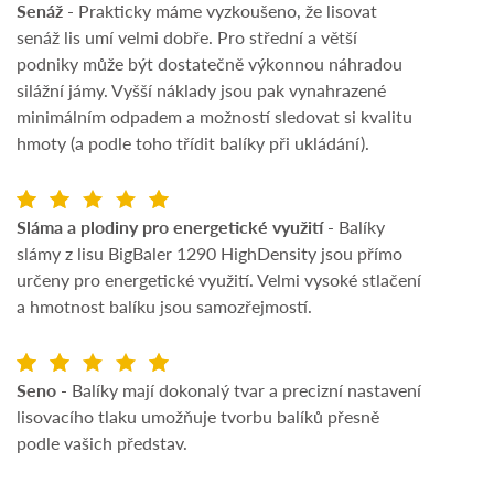
Senáž
- Prakticky máme vyzkoušeno, že lisovat
senáž lis umí velmi dobře. Pro střední a větší
podniky může být dostatečně výkonnou náhradou
silážní jámy. Vyšší náklady jsou pak vynahrazené
minimálním odpadem a možností sledovat si kvalitu
hmoty (a podle toho třídit balíky při ukládání).
Sláma a plodiny pro energetické využití
- Balíky
slámy z lisu BigBaler 1290 HighDensity jsou přímo
určeny pro energetické využití. Velmi vysoké stlačení
a hmotnost balíku jsou samozřejmostí.
Seno
- Balíky mají dokonalý tvar a precizní nastavení
lisovacího tlaku umožňuje tvorbu balíků přesně
podle vašich představ.