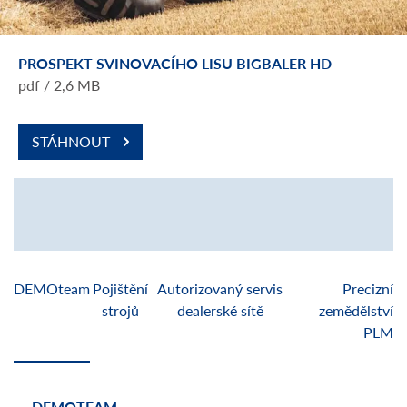
PROSPEKT SVINOVACÍHO LISU BIGBALER HD
pdf / 2,6 MB
STÁHNOUT
DEMOteam
Pojištění
Autorizovaný servis
Precizní
strojů
dealerské sítě
zemědělství
PLM
DEMOTEAM
POJ