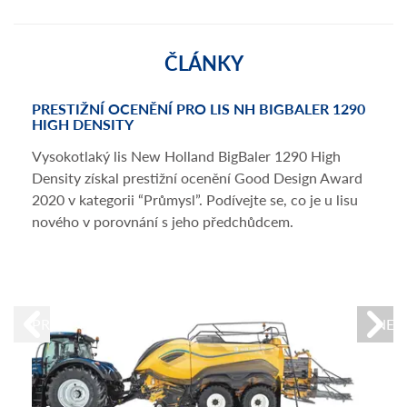
ČLÁNKY
PRESTIŽNÍ OCENĚNÍ PRO LIS NH BIGBALER 1290
REV
HIGH DENSITY
BIG
Vysokotlaký lis New Holland BigBaler 1290 High
S no
Density získal prestižní ocenění Good Design Award
vstu
2020 v kategorii “Průmysl”. Podívejte se, co je u lisu
hran
nového v porovnání s jeho předchůdcem.
PREVIOUS
NEX