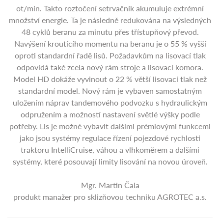
ot/min. Takto roztočení setrvačník akumuluje extrémní
množství energie. Ta je následně redukována na výsledných
48 cyklů beranu za minutu přes třístupňový převod.
Navýšení kroutícího momentu na beranu je o 55 % vyšší
oproti standardní řadě lisů. Požadavkům na lisovací tlak
odpovídá také zcela nový rám stroje a lisovací komora.
Model HD dokáže vyvinout o 22 % větší lisovací tlak než
standardní model. Nový rám je vybaven samostatným
uložením náprav tandemového podvozku s hydraulickým
odpružením a možností nastavení světlé výšky podle
potřeby. Lis je možné vybavit dalšími prémiovými funkcemi
jako jsou systémy regulace řízení pojezdové rychlosti
traktoru IntelliCruise, váhou a vlhkoměrem a dalšími
systémy, které posouvají limity lisování na novou úroveň.
Mgr. Martin Čala
produkt manažer pro sklizňovou techniku AGROTEC a.s.