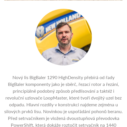
Nový lis BigBaler 1290 HighDensity přebírá od řady
BigBaler komponenty jako je sběrč, řezací rotor a řezání,
principiálně podobný způsob předlisování a taktéž i
revoluční uzlovače LoopMaster, které tvoří dvojitý uzel bez
odpadu. Hlavní rozdíly v konstrukci najdeme zejména u
silových prvků lisu. Novinkou je uspořádání pohonů beranu.
Před setrvačníkem je vložená dvoustupňová převodovka
PowerShift, která dokáže roztočit setrvačník na 1440