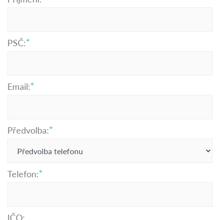
PSČ:
Email:
Předvolba:
Telefon:
IČO: