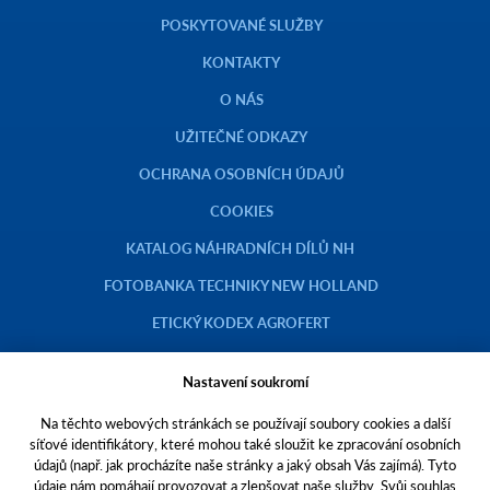
POSKYTOVANÉ SLUŽBY
KONTAKTY
O NÁS
UŽITEČNÉ ODKAZY
OCHRANA OSOBNÍCH ÚDAJŮ
COOKIES
KATALOG NÁHRADNÍCH DÍLŮ NH
FOTOBANKA TECHNIKY NEW HOLLAND
ETICKÝ KODEX AGROFERT
Nastavení soukromí
Na těchto webových stránkách se používají soubory cookies a další
Copyright © 2023 AGROTEC a.s.
síťové identifikátory, které mohou také sloužit ke zpracování osobních
údajů (např. jak procházíte naše stránky a jaký obsah Vás zajímá). Tyto
Toto jsou internetové stránky společnosti AGROTEC a. s., se sídlem v
údaje nám pomáhají provozovat a zlepšovat naše služby. Svůj souhlas