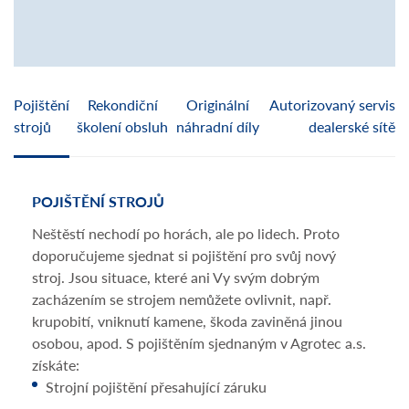
Pojištění
Rekondiční
Originální
Autorizovaný servis
strojů
školení obsluh
náhradní díly
dealerské sítě
POJIŠTĚNÍ STROJŮ
REK
Neštěstí nechodí po horách, ale po lidech. Proto
Pro 
doporučujeme sjednat si pojištění pro svůj nový
připr
stroj. Jsou situace, které ani Vy svým dobrým
využí
zacházením se strojem nemůžete ovlivnit, např.
zákla
krupobití, vniknutí kamene, škoda zaviněná jinou
využí
osobou, apod. S pojištěním sjednaným v Agrotec a.s.
zást
získáte:
záka
Strojní pojištění přesahující záruku