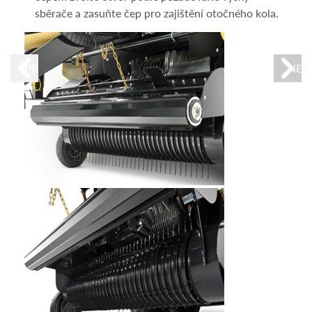
sběrače a zasuňte čep pro zajištění otočného kola.
PREVIOUS
NEX