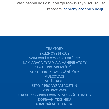
Vaše osobní údaje budou zpracovávány v souladu se
zásadami
ochrany osobních údajů.
TRAKTORY
SKLIZŇOVÉ STROJE
SVINOVACÍ A VYSOKOTLAKÉ LISY
NAKLADAČE, RÝPADLA A MANIPULÁTORY
STROJE PRO SKLIZEŇ PÍCE
STROJE PRO ZPRACOVÁNÍ PŮDY
MULČOVAČE
SECÍ STROJE
STROJE PRO VÝŽIVU ROSTLIN
POSTŘIKOVAČE
STROJE PRO ZPRACOVÁNÍ STATKOVÝCH HNOJIV
DOPRAVNÍ TECHNIKA
KOMUNÁLNÍ TECHNIKA