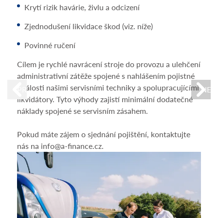
Krytí rizik havárie, živlu a odcizení
Zjednodušení likvidace škod (viz. níže)
Povinné ručení
Cílem je rychlé navrácení stroje do provozu a ulehčení
administrativní zátěže spojené s nahlášením pojistné
události našimi servisními techniky a spolupracujícími
PREVIOUS
NEX
likvidátory. Tyto výhody zajistí minimální dodatečné
náklady spojené se servisním zásahem.
Pokud máte zájem o sjednání pojištění, kontaktujte
nás na info@a-finance.cz.