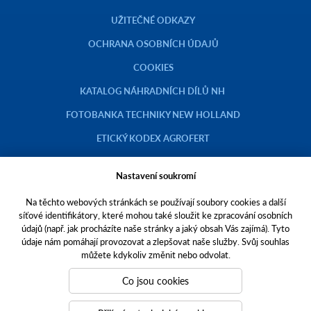
UŽITEČNÉ ODKAZY
OCHRANA OSOBNÍCH ÚDAJŮ
COOKIES
KATALOG NÁHRADNÍCH DÍLŮ NH
FOTOBANKA TECHNIKY NEW HOLLAND
ETICKÝ KODEX AGROFERT
Nastavení soukromí
Na těchto webových stránkách se používají soubory cookies a další
Copyright © 2023 AGROTEC a.s.
síťové identifikátory, které mohou také sloužit ke zpracování osobních
údajů (např. jak procházíte naše stránky a jaký obsah Vás zajímá). Tyto
Toto jsou internetové stránky společnosti AGROTEC a. s., se sídlem v
údaje nám pomáhají provozovat a zlepšovat naše služby. Svůj souhlas
Hustopečích, Brněnská 74, PSČ 69301, IČO 00544957,
můžete kdykoliv změnit nebo odvolat.
zapsané v OR vedeném Krajským soudem v Brně, oddíl B, vložka 138.
Společnost AGROTEC a.s. je členem koncernu AGROFERT řízeného
Co jsou cookies
společností AGROFERT, a.s.,
IČO 26185610, se sídlem na adrese Pyšelská 2327/2, Chodov, 149 00