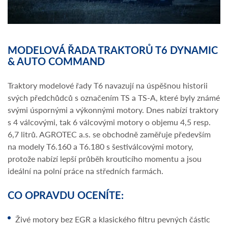
MODELOVÁ ŘADA TRAKTORŮ T6 DYNAMIC
& AUTO COMMAND
Traktory modelové řady T6 navazují na úspěšnou historii
svých předchůdců s označením TS a TS-A, které byly známé
svými úspornými a výkonnými motory. Dnes nabízí traktory
s 4 válcovými, tak 6 válcovými motory o objemu 4,5 resp.
6,7 litrů. AGROTEC a.s. se obchodně zaměřuje především
na modely T6.160 a T6.180 s šestiválcovými motory,
protože nabízí lepší průběh krouticího momentu a jsou
ideální na polní práce na středních farmách.
CO OPRAVDU OCENÍTE:
Živé motory bez EGR a klasického filtru pevných částic