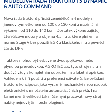
MODELOVÁ ŘADA TRAKTORŮ T5 DYNAMIC
& AUTO COMMAND
Nová řada traktorů přináší zemědělcům 4 modely s
jmenovitým výkonem od 100 do 130 koní a maximální
výkonem od 110 do 140 koní. Dostatek výkonu zajišťují
čtyřválcové motory o objemu 4,5 litru, které plní emisní
normu Stage V bez použití EGR a klasického filtru pevných
částic DPF.
Traktory mohou být vybavené dvouspojkovou nebo
plynulou převodovkou. AGROTEC a.s. tyto stroje na trh
dodává vždy s kompletním odpružením a loketní opěrkou.
Vzhledem k šíři použití a preferencí uživatelů, lze ovládání
traktoru koncipovat jako výrazně mechanické nebo naopak
elektronické s množstvím automatizačních prvků. I na
farmě menší velikosti tak může nyní pracovat nový stroj
nabitý nejnovějšími technologiemi.