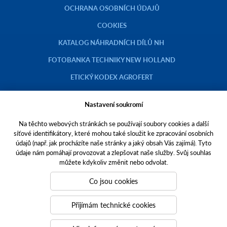
OCHRANA OSOBNÍCH ÚDAJŮ
COOKIES
KATALOG NÁHRADNÍCH DÍLŮ NH
FOTOBANKA TECHNIKY NEW HOLLAND
ETICKÝ KODEX AGROFERT
Nastavení soukromí
Na těchto webových stránkách se používají soubory cookies a další
Copyright © 2023 AGROTEC a.s.
síťové identifikátory, které mohou také sloužit ke zpracování osobních
údajů (např. jak procházíte naše stránky a jaký obsah Vás zajímá). Tyto
Toto jsou internetové stránky společnosti AGROTEC a. s., se sídlem v
údaje nám pomáhají provozovat a zlepšovat naše služby. Svůj souhlas
Hustopečích, Brněnská 74, PSČ 69301, IČO 00544957,
můžete kdykoliv změnit nebo odvolat.
zapsané v OR vedeném Krajským soudem v Brně, oddíl B, vložka 138.
Společnost AGROTEC a.s. je členem koncernu AGROFERT řízeného
Co jsou cookies
společností AGROFERT, a.s.,
IČO 26185610, se sídlem na adrese Pyšelská 2327/2, Chodov, 149 00
Přijímám technické cookies
Praha 4.
Tvoříme weby
a
webové portály
, které vám pomáhají růst. Jsme