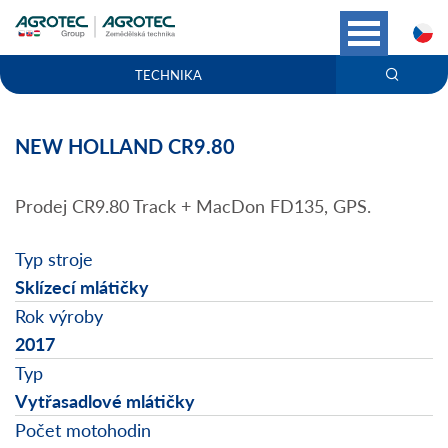
C
TECHNIKA
NEW HOLLAND CR9.80
Prodej CR9.80 Track + MacDon FD135, GPS.
Typ stroje
Sklízecí mlátičky
Rok výroby
2017
Typ
Vytřasadlové mlátičky
Počet motohodin