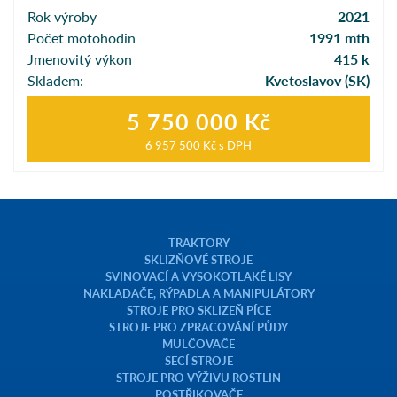
Rok výroby
2021
Počet motohodin
1991 mth
Jmenovitý výkon
415 k
Skladem:
Kvetoslavov (SK)
5 750 000 Kč
6 957 500 Kč
s DPH
TRAKTORY
SKLIZŇOVÉ STROJE
SVINOVACÍ A VYSOKOTLAKÉ LISY
NAKLADAČE, RÝPADLA A MANIPULÁTORY
STROJE PRO SKLIZEŇ PÍCE
STROJE PRO ZPRACOVÁNÍ PŮDY
MULČOVAČE
SECÍ STROJE
STROJE PRO VÝŽIVU ROSTLIN
POSTŘIKOVAČE