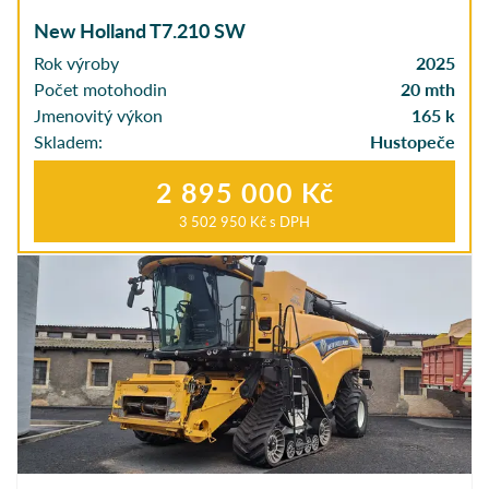
New Holland T7.210 SW
Rok výroby
2025
Počet motohodin
20 mth
Jmenovitý výkon
165 k
Skladem:
Hustopeče
2 895 000 Kč
3 502 950 Kč
s DPH