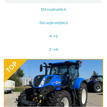
Od nejdražších
Od nejlevnějších
A→Z
Z→A
TOP