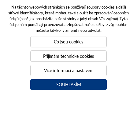
Na těchto webových stránkách se používají soubory cookies a další
síťové identifikátory, které mohou také sloužit ke zpracování osobních
údajů (např. jak procházíte naše stránky a jaký obsah Vás zajímá). Tyto
údaje nám pomáhají provozovat a zlepšovat naše služby. Svůj souhlas
POSKYTOVANÉ SLUŽBY
můžete kdykoliv změnit nebo odvolat.
KONTAKTY
Co jsou cookies
O NÁS
Přijímám technické cookies
UŽITEČNÉ ODKAZY
Více informací a nastavení
OCHRANA OSOBNÍCH ÚDAJŮ
COOKIES
SOUHLASÍM
KATALOG NÁHRADNÍCH DÍLŮ NH
FOTOBANKA TECHNIKY NEW HOLLAND
ETICKÝ KODEX AGROFERT