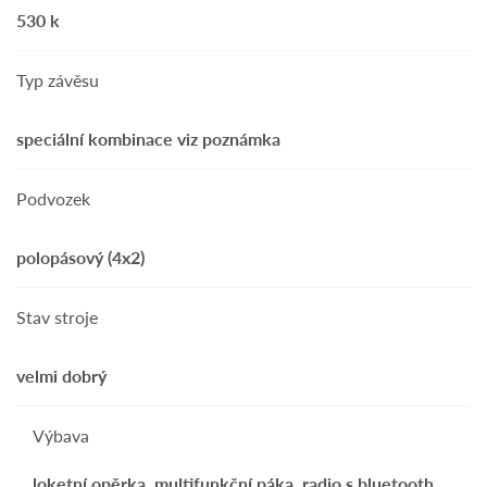
530 k
Typ závěsu
speciální kombinace viz poznámka
Podvozek
polopásový (4x2)
Stav stroje
velmi dobrý
Výbava
loketní opěrka, multifunkční páka, radio s bluetooth,