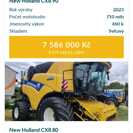
New Holland CX8.90
Rok výroby
2023
Počet motohodin
710 mth
Jmenovitý výkon
460 k
Skladem:
Svitavy
7 586 000 Kč
9 179 060 Kč
s DPH
New Holland CX8.80