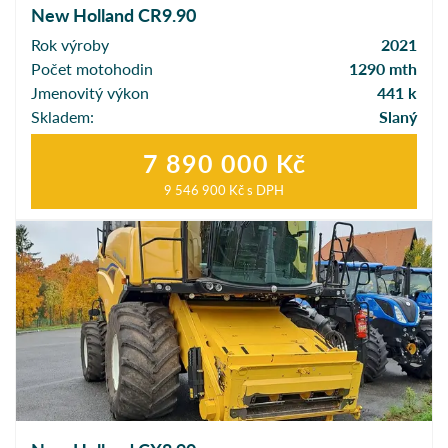
New Holland CR9.90
Rok výroby
2021
Počet motohodin
1290 mth
Jmenovitý výkon
441 k
Skladem:
Slaný
7 890 000 Kč
9 546 900 Kč
s DPH