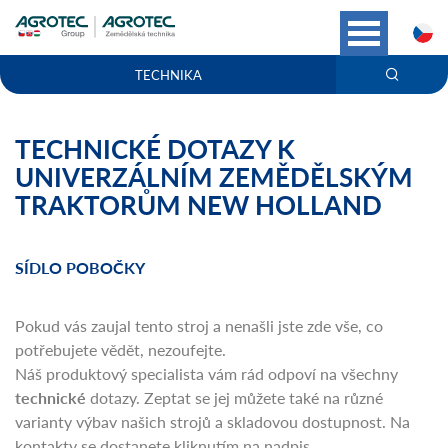
C
TECHNIKA
TECHNICKÉ DOTAZY K
UNIVERZÁLNÍM ZEMĚDĚLSKÝM
TRAKTORŮM NEW HOLLAND
SÍDLO POBOČKY
Pokud vás zaujal tento stroj a nenašli jste zde vše, co
potřebujete vědět, nezoufejte.
Náš produktový specialista vám rád odpoví na všechny
technické
dotazy. Zeptat se jej můžete také na různé
varianty výbav našich strojů a skladovou dostupnost. Na
kontakty se dostanete kliknutím na nadpis.