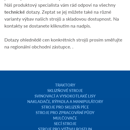
Náš produktový specialista vám rád odpoví na všechny
technické
dotazy. Zeptat se jej můžete také na různé
varianty výbav našich strojů a skladovou dostupnost. Na
kontakty se dostanete kliknutím na nadpis.
Dotazy ohlednědě cen konkrétních strojů prosím směřujte
na regionální obchodní zástupce. .
TRAKTORY
SKLIZŇOVÉ STROJE
SVINOVACÍ A VYSOKOTLAKÉ LISY
NAKLADAČE, RÝPADLA A MANIPULÁTORY
STROJE PRO SKLIZEŇ PÍCE
STROJE PRO ZPRACOVÁNÍ PŮDY
MULČOVAČE
SECÍ STROJE
STROJE PRO VÝŽIVU ROSTLIN