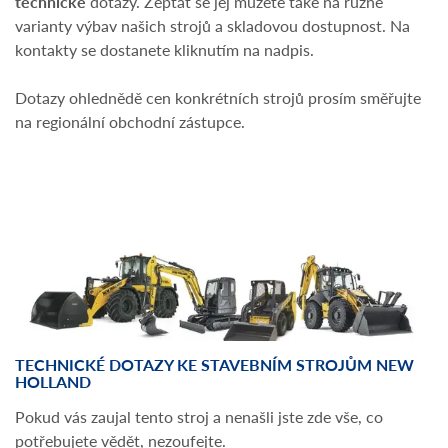
technické
dotazy. Zeptat se jej můžete také na různé
varianty výbav našich strojů a skladovou dostupnost. Na
kontakty se dostanete kliknutím na nadpis.
Dotazy ohlednědě cen konkrétních strojů prosím směřujte
na regionální obchodní zástupce.
TECHNICKÉ DOTAZY KE STAVEBNÍM STROJŮM NEW
HOLLAND
Pokud vás zaujal tento stroj a nenašli jste zde vše, co
potřebujete vědět, nezoufejte.