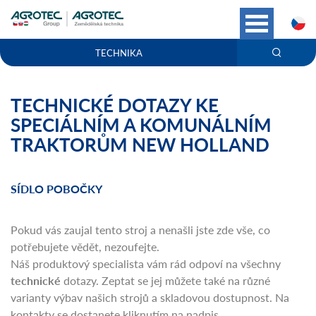
C
TECHNIKA
TECHNICKÉ DOTAZY KE
SPECIÁLNÍM A KOMUNÁLNÍM
TRAKTORŮM NEW HOLLAND
SÍDLO POBOČKY
Pokud vás zaujal tento stroj a nenašli jste zde vše, co
potřebujete vědět, nezoufejte.
Náš produktový specialista vám rád odpoví na všechny
technické
dotazy. Zeptat se jej můžete také na různé
varianty výbav našich strojů a skladovou dostupnost. Na
kontakty se dostanete kliknutím na nadpis.