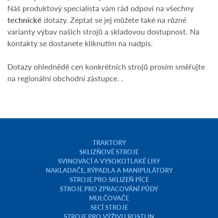
Náš produktový specialista vám rád odpoví na všechny
technické
dotazy. Zeptat se jej můžete také na různé
varianty výbav našich strojů a skladovou dostupnost. Na
kontakty se dostanete kliknutím na nadpis.
Dotazy ohlednědě cen konkrétních strojů prosím směřujte
na regionální obchodní zástupce. .
TRAKTORY
SKLIZŇOVÉ STROJE
SVINOVACÍ A VYSOKOTLAKÉ LISY
NAKLADAČE, RÝPADLA A MANIPULÁTORY
STROJE PRO SKLIZEŇ PÍCE
STROJE PRO ZPRACOVÁNÍ PŮDY
MULČOVAČE
SECÍ STROJE
STROJE PRO VÝŽIVU ROSTLIN