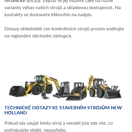
technické
dotazy. Zeptat se jej můžete také na různé
varianty výbav našich strojů a skladovou dostupnost. Na
kontakty se dostanete kliknutím na nadpis.
Dotazy ohlednědě cen konkrétních strojů prosím směřujte
na regionální obchodní zástupce.
TECHNICKÉ DOTAZY KE STAVEBNÍM STROJŮM NEW
HOLLAND
Pokud vás zaujal tento stroj a nenašli jste zde vše, co
potřebujete vědět, nezoufejte.