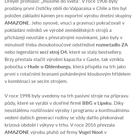
Dreyer prohlásil: „musíme do světa“. V roce 1906 byly
prodány první čističky obilí do Valparaisa v Chile a tím byl
položen základní kámen pro exportní výrobu dnešní skupiny
AMAZONE
. Jeho synové, vnuci a pravnuci pokračovali v
pokládání milníků ve výrobě zemědělských strojů a
přicházejí neustále s převratnými novinkami, jako byly v
minulosti třeba dvoukotoučové odstředivé
rozmetadlo ZA
nebo legendární
secí stroj D4
, které se staly bestsellery.
Brzy přestala stačit výrobní kapacita v Gaste, tak vznikla
pobočka v
Hude
u Oldenburgu
, která přispěla na trh jako
první s rotačními branami poháněnými kloubovým hřídelem
v kombinaci se secím strojem.
V roce 1998 byly uvedeny na trh pasivní stroje na přípravu
půdy, které se vyrábí v dceřiné firmě
BBG v Lipsku
. Díky
neustálému rozšiřování výroby i programu a kontinuálnímu
vedení dalších generací rodiny se vždy dařilo překonávat
krizová období i výkyvy v trhu. V roce 2016 převzala
AMAZONE
výrobu pluhů od firmy
Vogel Noot
v