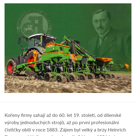
Kořeny firmy sahají až do 60. let 19. století, od dílenské
výroby jednoduchých strojů, až po první profesionální
čističky obilí v roce 1883. Zájem byl velký a brzy Heinrich