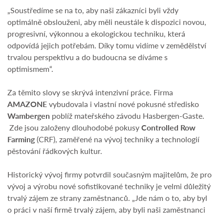
„Soustředíme se na to, aby naši zákazníci byli vždy
optimálně obslouženi, aby měli neustále k dispozici novou,
progresivní, výkonnou a ekologickou techniku, která
odpovídá jejich potřebám. Díky tomu vidíme v zemědělství
trvalou perspektivu a do budoucna se díváme s
optimismem“.
Za těmito slovy se skrývá intenzivní práce. Firma
AMAZONE
vybudovala i vlastní nové pokusné středisko
Wambergen
poblíž mateřského závodu Hasbergen-Gaste.
Zde jsou založeny dlouhodobé pokusy
Controlled Row
Farming
(CRF), zaměřené na vývoj techniky a technologií
pěstování řádkových kultur.
Historický vývoj firmy potvrdil současným majitelům, že pro
vývoj a výrobu nové sofistikované techniky je velmi důležitý
trvalý zájem ze strany zaměstnanců. „Jde nám o to, aby byl
o práci v naší firmě trvalý zájem, aby byli naši zaměstnanci