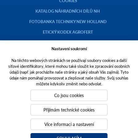
COOKIES
KATALOG NÁHRADNÍCH DÍLŮ NH
FOTOBANKA TECHNIKY NEW HOLLAND
ETICKÝ KODEX AGROFERT
Nastavení soukromí
Na těchto webových stránkách se používají soubory cookies a další
Copyright © 2023 AGROTEC a.s.
síťové identifikátory, které mohou také sloužit ke zpracování osobních
údajů (např. jak procházíte naše stránky a jaký obsah Vás zajímá). Tyto
Toto jsou internetové stránky společnosti AGROTEC a. s., se sídlem v
údaje nám pomáhají provozovat a zlepšovat naše služby. Svůj souhlas
Hustopečích, Brněnská 74, PSČ 69301, IČO 00544957,
můžete kdykoliv změnit nebo odvolat.
zapsané v OR vedeném Krajským soudem v Brně, oddíl B, vložka 138.
Společnost AGROTEC a.s. je členem koncernu AGROFERT řízeného
Co jsou cookies
společností AGROFERT, a.s.,
IČO 26185610, se sídlem na adrese Pyšelská 2327/2, Chodov, 149 00
Přijímám technické cookies
Praha 4.
Tvoříme weby
a
webové portály
, které vám pomáhají růst. Jsme
Více informací a nastavení
PUXdesign.