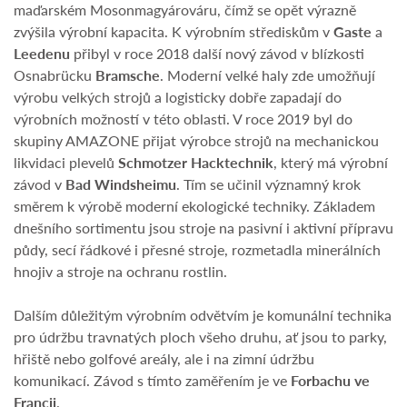
maďarském Mosonmagyárováru, čímž se opět výrazně
zvýšila výrobní kapacita. K výrobním střediskům v
Gaste
a
Leedenu
přibyl v roce 2018 další nový závod v blízkosti
Osnabrücku
Bramsche
. Moderní velké haly zde umožňují
výrobu velkých strojů a logisticky dobře zapadají do
výrobních možností v této oblasti. V roce 2019 byl do
skupiny AMAZONE přijat výrobce strojů na mechanickou
likvidaci plevelů
Schmotzer Hacktechnik
, který má výrobní
závod v
Bad Windsheimu
. Tím se učinil významný krok
směrem k výrobě moderní ekologické techniky. Základem
dnešního sortimentu jsou stroje na pasivní i aktivní přípravu
půdy, secí řádkové i přesné stroje, rozmetadla minerálních
hnojiv a stroje na ochranu rostlin.
Dalším důležitým výrobním odvětvím je komunální technika
pro údržbu travnatých ploch všeho druhu, ať jsou to parky,
hřiště nebo golfové areály, ale i na zimní údržbu
komunikací. Závod s tímto zaměřením je ve
Forbachu
ve
Francii
.