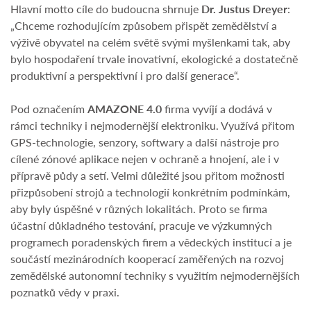
Hlavní motto cíle do budoucna shrnuje
Dr. Justus Dreyer
:
„Chceme rozhodujícím způsobem přispět zemědělství a
výživě obyvatel na celém světě svými myšlenkami tak, aby
bylo hospodaření trvale inovativní, ekologické a dostatečně
produktivní a perspektivní i pro další generace“.
Pod označením
AMAZONE 4.0
firma vyvíjí a dodává v
rámci techniky i nejmodernější elektroniku. Využívá přitom
GPS-technologie, senzory, softwary a další nástroje pro
cílené zónové aplikace nejen v ochraně a hnojení, ale i v
přípravě půdy a setí. Velmi důležité jsou přitom možnosti
přizpůsobení strojů a technologií konkrétním podmínkám,
aby byly úspěšné v různých lokalitách. Proto se firma
účastní důkladného testování, pracuje ve výzkumných
programech poradenských firem a vědeckých institucí a je
součástí mezinárodních kooperací zaměřených na rozvoj
zemědělské autonomní techniky s využitím nejmodernějších
poznatků vědy v praxi.