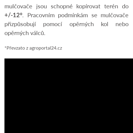
mulčovače jsou schopné kopírovat terén do
+/-12°
. Pracovním podmínkám se mulčovače
přizpůsobují pomocí opěrných kol nebo
opěrných válců.
*Převzato z agroportal24.cz