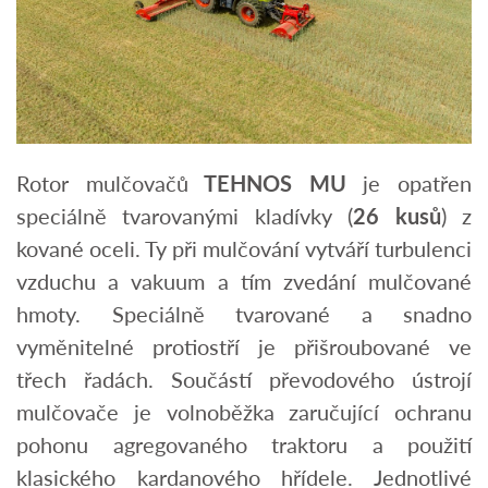
Rotor mulčovačů
TEHNOS MU
je opatřen
speciálně tvarovanými kladívky (
26 kusů
) z
kované oceli. Ty při mulčování vytváří turbulenci
vzduchu a vakuum a tím zvedání mulčované
hmoty. Speciálně tvarované a snadno
vyměnitelné protiostří je přišroubované ve
třech řadách. Součástí převodového ústrojí
mulčovače je volnoběžka zaručující ochranu
pohonu agregovaného traktoru a použití
klasického kardanového hřídele. Jednotlivé