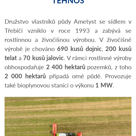
TEHNOS
Družstvo vlastníků půdy Ametyst se sídlem v
Třebíči vzniklo v roce 1993 a zabývá se
rostlinnou a živočišnou výrobou. V živočišné
výrobě je chováno
690 kusů dojnic
,
200 kusů
telat
a
70 kusů jalovic
. V rámci rostlinné výroby
obhospodařuje
2 400 hektarů
pozemků, z toho
2 000 hektarů
připadá orné půdě. Provozuje
také bioplynovou stanici o výkonu
1 MW
.