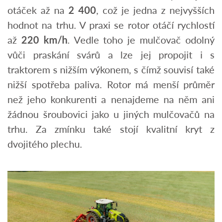
otáček až na
2 400
, což je jedna z nejvyšších
hodnot na trhu. V praxi se rotor otáčí rychlostí
až
220 km/h
. Vedle toho je mulčovač odolný
vůči praskání svárů a lze jej propojit i s
traktorem s nižším výkonem, s čímž souvisí také
nižší spotřeba paliva. Rotor má menší průměr
než jeho konkurenti a nenajdeme na něm ani
žádnou šroubovici jako u jiných mulčovačů na
trhu. Za zmínku také stojí kvalitní kryt z
dvojitého plechu.