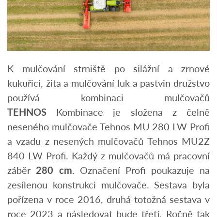
K mulčování strniště po silážní a zrnové
kukuřici, žita a mulčování luk a pastvin družstvo
používá kombinaci mulčovačů
TEHNOS
Kombinace je složena z čelně
neseného mulčovače Tehnos MU 280 LW Profi
a vzadu z nesených mulčovačů Tehnos MU2Z
840 LW Profi. Každý z mulčovačů má pracovní
záběr
280 cm
. Označení Profi poukazuje na
zesílenou konstrukci mulčovače. Sestava byla
pořízena v roce 2016, druhá totožná sestava v
roce 2023 a následovat bude třetí. Ročně tak