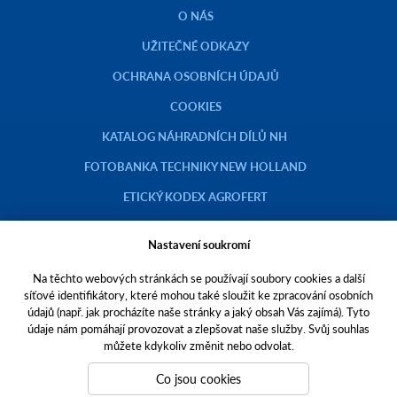
O NÁS
UŽITEČNÉ ODKAZY
OCHRANA OSOBNÍCH ÚDAJŮ
COOKIES
KATALOG NÁHRADNÍCH DÍLŮ NH
FOTOBANKA TECHNIKY NEW HOLLAND
ETICKÝ KODEX AGROFERT
Nastavení soukromí
Na těchto webových stránkách se používají soubory cookies a další
Copyright © 2023 AGROTEC a.s.
síťové identifikátory, které mohou také sloužit ke zpracování osobních
údajů (např. jak procházíte naše stránky a jaký obsah Vás zajímá). Tyto
Toto jsou internetové stránky společnosti AGROTEC a. s., se sídlem v
údaje nám pomáhají provozovat a zlepšovat naše služby. Svůj souhlas
Hustopečích, Brněnská 74, PSČ 69301, IČO 00544957,
můžete kdykoliv změnit nebo odvolat.
zapsané v OR vedeném Krajským soudem v Brně, oddíl B, vložka 138.
Společnost AGROTEC a.s. je členem koncernu AGROFERT řízeného
Co jsou cookies
společností AGROFERT, a.s.,