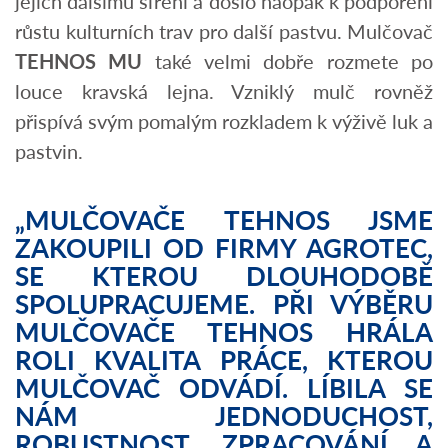
jejich dalšímu šíření a došlo naopak k podpoření
růstu kulturních trav pro další pastvu. Mulčovač
TEHNOS MU
také velmi dobře rozmete po
louce kravská lejna. Vzniklý mulč rovněž
přispívá svým pomalým rozkladem k výživě luk a
pastvin.
„MULČOVAČE TEHNOS JSME
ZAKOUPILI OD FIRMY AGROTEC,
SE KTEROU DLOUHODOBĚ
SPOLUPRACUJEME. PŘI VÝBĚRU
MULČOVAČE TEHNOS HRÁLA
ROLI KVALITA PRÁCE, KTEROU
MULČOVAČ ODVÁDÍ. LÍBILA SE
NÁM JEDNODUCHOST,
ROBUSTNOST, ZPRACOVÁNÍ A