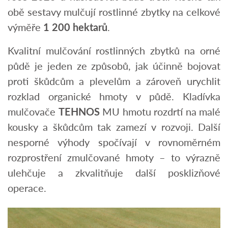
obě sestavy mulčují rostlinné zbytky na celkové
výměře
1 200 hektarů
.
Kvalitní mulčování rostlinných zbytků na orné
půdě je jeden ze způsobů, jak účinně bojovat
proti škůdcům a plevelům a zároveň urychlit
rozklad organické hmoty v půdě. Kladívka
mulčovače
T
E
HNOS
MU hmotu rozdrtí na malé
kousky a škůdcům tak zamezí v rozvoji. Další
nesporné výhody spočívají v rovnoměrném
rozprostření zmulčované hmoty – to výrazně
ulehčuje a zkvalitňuje další posklizňové
operace.