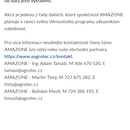
od data jeho vystavení.
Akce je jednou z řady dalších, které společnost AMAZONE
plánuje v rámci svého Věrnostního programu zákazníkům
nabídnout.
Pro více informací neváhejte kontaktovat členy týmu
AMAZONE (viz níže) nebo naše obchodní partnery
https://www.eagrotec.cz/kontakt.
AMAZONE - Ing. Adam Tamáši, M 606 670 520, E
tamasi@agrotec.cz
AMAZONE - Martin Tlstý, M 727 875 282, E
tlsty@agrotec.cz
AMAZONE - Bohdan Musil, M 724 386 192, E
bmusil@agrotec.cz