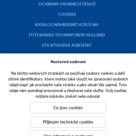
OCHRANA OSOBNÍCH ÚDAJŮ
COOKIES
KATALOG NÁHRADNÍCH DÍLŮ NH
FOTOBANKA TECHNIKY NEW HOLLAND
ETICKÝ KODEX AGROFERT
Nastavení soukromí
Na těchto webových stránkách se používají soubory cookies a další
Copyright © 2023 AGROTEC a.s.
síťové identifikátory, které mohou také sloužit ke zpracování osobních
údajů (např. jak procházíte naše stránky a jaký obsah Vás zajímá). Tyto
Toto jsou internetové stránky společnosti AGROTEC a. s., se sídlem v
údaje nám pomáhají provozovat a zlepšovat naše služby. Svůj souhlas
Hustopečích, Brněnská 74, PSČ 69301, IČO 00544957,
můžete kdykoliv změnit nebo odvolat.
zapsané v OR vedeném Krajským soudem v Brně, oddíl B, vložka 138.
Společnost AGROTEC a.s. je členem koncernu AGROFERT řízeného
Co jsou cookies
společností AGROFERT, a.s.,
IČO 26185610, se sídlem na adrese Pyšelská 2327/2, Chodov, 149 00
Přijímám technické cookies
Praha 4.
Tvoříme weby
a
webové portály
, které vám pomáhají růst. Jsme