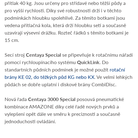
přítlak 40 kg. Jsou určeny pro střídavé nebo těžší půdy a
pro vyšší rychlosti. Díky své robustnosti drží i v těchto
podmínkách hloubku spolehlivě. Za těmito botkami jsou
vedena přítlačná kola, která drží hloubku setí a současně
uzavírají výsevní drážku. Rozteč řádků s těmito botkami je
15 cm.
Secí stroj
Centaya Special
se připevňuje k rotačnímu nářadí
pomocí rychloupínacího systému
QuickLink
. Do
standartních půdních podmínek je možné použít
rotační
brány KE 02, do těžkých půd KG nebo KX
. Ve velmi lehkých
půdách se dobře uplatní i diskové brány CombiDisc.
Nová řada
Centaya 3000 Special
posouvá pneumatické
kombinace AMAZONE díky celé řadě nových prvků a
vylepšení opět dále ve směru k preciznosti a současně
jednoduchosti ovládání.