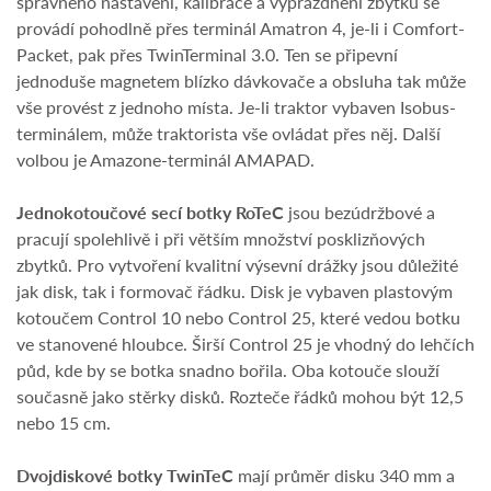
správného nastavení, kalibrace a vyprázdnění zbytku se
provádí pohodlně přes terminál Amatron 4, je-li i Comfort-
Packet, pak přes TwinTerminal 3.0. Ten se připevní
jednoduše magnetem blízko dávkovače a obsluha tak může
vše provést z jednoho místa. Je-li traktor vybaven Isobus-
terminálem, může traktorista vše ovládat přes něj. Další
volbou je Amazone-terminál AMAPAD.
Jednokotoučové secí botky
RoTeC
jsou bezúdržbové a
pracují spolehlivě i při větším množství posklizňových
zbytků. Pro vytvoření kvalitní výsevní drážky jsou důležité
jak disk, tak i formovač řádku. Disk je vybaven plastovým
kotoučem Control 10 nebo Control 25, které vedou botku
ve stanovené hloubce. Širší Control 25 je vhodný do lehčích
půd, kde by se botka snadno bořila. Oba kotouče slouží
současně jako stěrky disků. Rozteče řádků mohou být 12,5
nebo 15 cm.
Dvojdiskové botky TwinTeC
mají průměr disku 340 mm a