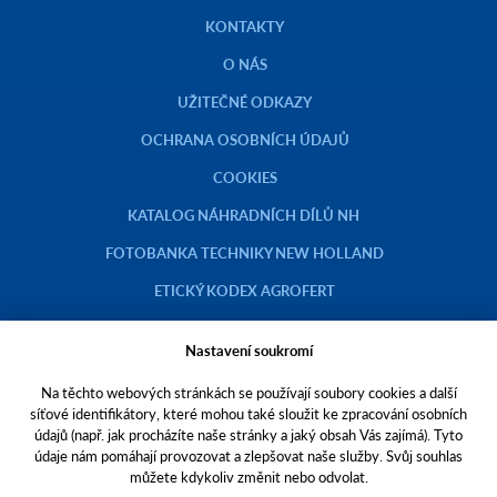
KONTAKTY
O NÁS
UŽITEČNÉ ODKAZY
OCHRANA OSOBNÍCH ÚDAJŮ
COOKIES
KATALOG NÁHRADNÍCH DÍLŮ NH
FOTOBANKA TECHNIKY NEW HOLLAND
ETICKÝ KODEX AGROFERT
Nastavení soukromí
Na těchto webových stránkách se používají soubory cookies a další
Copyright © 2023 AGROTEC a.s.
síťové identifikátory, které mohou také sloužit ke zpracování osobních
údajů (např. jak procházíte naše stránky a jaký obsah Vás zajímá). Tyto
Toto jsou internetové stránky společnosti AGROTEC a. s., se sídlem v
údaje nám pomáhají provozovat a zlepšovat naše služby. Svůj souhlas
Hustopečích, Brněnská 74, PSČ 69301, IČO 00544957,
můžete kdykoliv změnit nebo odvolat.
zapsané v OR vedeném Krajským soudem v Brně, oddíl B, vložka 138.