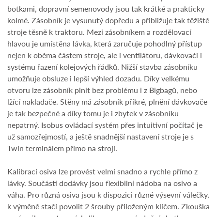
botkami, dopravní semenovody jsou tak krátké a prakticky
kolmé. Zásobník je vysunutý dopředu a přibližuje tak těžiště
stroje těsně k traktoru. Mezi zásobníkem a rozdělovací
hlavou je umístěna lávka, která zaručuje pohodlný přístup
nejen k oběma částem stroje, ale i ventilátoru, dávkovači i
systému řazení kolejových řádků. Nižší stavba zásobníku
umožňuje obsluze i lepší výhled dozadu. Díky velkému
otvoru lze zásobník plnit bez problému i z Bigbagů, nebo
lžící nakladače. Stěny má zásobník příkré, plnění dávkovače
je tak bezpečné a díky tomu je i zbytek v zásobníku
nepatrný. Isobus ovládací systém přes intuitivní počítač je
už samozřejmostí, a ještě snadnější nastavení stroje je s
Twin terminálem přímo na stroji.
Kalibraci osiva lze provést velmi snadno a rychle přímo z
lávky. Součástí dodávky jsou flexibilní nádoba na osivo a
váha. Pro různá osiva jsou k dispozici různé výsevní válečky,
k výměně stačí povolit 2 šrouby přiloženým klíčem. Zkouška