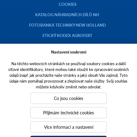
COOKIES
KATALOG NÁHRADNÍCH DÍLŮ NH
FOTOBANKA TECHNIKY NEW HOLLAND
ETICKÝ KODEX AGROFERT
Nastavení soukromí
Na těchto webových stránkách se používají soubory cookies a další
Copyright © 2023 AGROTEC a.s.
síťové identifikátory, které mohou také sloužit ke zpracování osobních
údajů (např. jak procházíte naše stránky a jaký obsah Vás zajímá). Tyto
Toto jsou internetové stránky společnosti AGROTEC a. s., se sídlem v
údaje nám pomáhají provozovat a zlepšovat naše služby. Svůj souhlas
Hustopečích, Brněnská 74, PSČ 69301, IČO 00544957,
můžete kdykoliv změnit nebo odvolat.
zapsané v OR vedeném Krajským soudem v Brně, oddíl B, vložka 138.
Společnost AGROTEC a.s. je členem koncernu AGROFERT řízeného
Co jsou cookies
společností AGROFERT, a.s.,
IČO 26185610, se sídlem na adrese Pyšelská 2327/2, Chodov, 149 00
Přijímám technické cookies
Praha 4.
Tvoříme weby
a
webové portály
, které vám pomáhají růst. Jsme
Více informací a nastavení
PUXdesign.