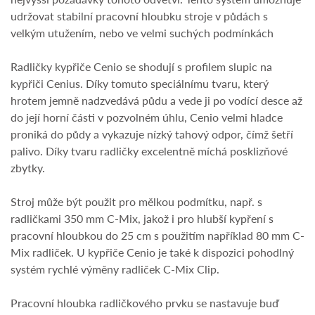
udržovat stabilní pracovní hloubku stroje v půdách s
velkým utužením, nebo ve velmi suchých podmínkách
Radličky kypřiče Cenio se shodují s profilem slupic na
kypřiči Cenius. Díky tomuto speciálnímu tvaru, který
hrotem jemně nadzvedává půdu a vede ji po vodící desce až
do její horní části v pozvolném úhlu, Cenio velmi hladce
proniká do půdy a vykazuje nízký tahový odpor, čímž šetří
palivo. Díky tvaru radličky excelentně míchá posklizňové
zbytky.
Stroj může být použit pro mělkou podmítku, např. s
radličkami 350 mm C-Mix, jakož i pro hlubší kypření s
pracovní hloubkou do 25 cm s použitím například 80 mm C-
Mix radliček. U kypřiče Cenio je také k dispozici pohodlný
systém rychlé výměny radliček C-Mix Clip.
Pracovní hloubka radličkového prvku se nastavuje buď