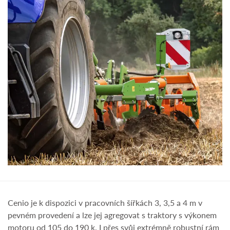
Cenio je k dispozici v pracovních šířkách 3, 3,5 a 4 m v
pevném provedení a lze jej agregovat s traktory s výkonem
motoru od 105 do 190 k. I přes svůj extrémně robustní rám