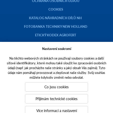
OCHRANA OSOBNÍCH ÚDAJŮ
COOKIES
KATALOG NÁHRADNÍCH DÍLŮ NH
FOTOBANKA TECHNIKY NEW HOLLAND
ETICKÝ KODEX AGROFERT
Nastavení soukromí
Na těchto webových stránkách se používají soubory cookies a další
Copyright © 2023 AGROTEC a.s.
síťové identifikátory, které mohou také sloužit ke zpracování osobních
údajů (např. jak procházíte naše stránky a jaký obsah Vás zajímá). Tyto
Toto jsou internetové stránky společnosti AGROTEC a. s., se sídlem v
údaje nám pomáhají provozovat a zlepšovat naše služby. Svůj souhlas
Hustopečích, Brněnská 74, PSČ 69301, IČO 00544957,
můžete kdykoliv změnit nebo odvolat.
zapsané v OR vedeném Krajským soudem v Brně, oddíl B, vložka 138.
Společnost AGROTEC a.s. je členem koncernu AGROFERT řízeného
Co jsou cookies
společností AGROFERT, a.s.,
IČO 26185610, se sídlem na adrese Pyšelská 2327/2, Chodov, 149 00
Přijímám technické cookies
Praha 4.
Tvoříme weby
a
webové portály
, které vám pomáhají růst. Jsme
Více informací a nastavení