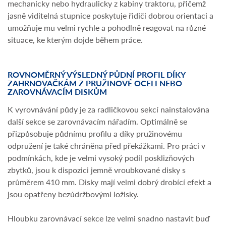
mechanicky nebo hydraulicky z kabiny traktoru, přičemž
jasně viditelná stupnice poskytuje řidiči dobrou orientaci a
umožňuje mu velmi rychle a pohodlně reagovat na různé
situace, ke kterým dojde během práce.
ROVNOMĚRNÝ VÝSLEDNÝ PŮDNÍ PROFIL DÍKY
ZAHRNOVAČKÁM Z PRUŽINOVÉ OCELI NEBO
ZAROVNÁVACÍM DISKŮM
K vyrovnávání půdy je za radličkovou sekcí nainstalována
další sekce se zarovnávacím nářadím. Optimálně se
přizpůsobuje půdnímu profilu a díky pružinovému
odpružení je také chráněna před překážkami. Pro práci v
podmínkách, kde je velmi vysoký podíl posklizňových
zbytků, jsou k dispozici jemně vroubkované disky s
průměrem 410 mm. Disky mají velmi dobrý drobící efekt a
jsou opatřeny bezúdržbovými ložisky.
Hloubku zarovnávací sekce lze velmi snadno nastavit buď