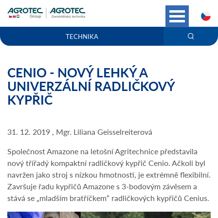
C
TECHNIKA
CENIO - NOVÝ LEHKÝ A
UNIVERZÁLNÍ RADLIČKOVÝ
KYPŘIČ
31. 12. 2019 , Mgr. Liliana Geisselreiterová
Společnost Amazone na letošní Agritechnice představila
nový třířadý kompaktní radličkový kypřič Cenio. Ačkoli byl
navržen jako stroj s nízkou hmotností, je extrémně flexibilní.
Završuje řadu kypřičů Amazone s 3-bodovým závěsem a
stává se „mladším bratříčkem“ radličkových kypřičů Cenius.