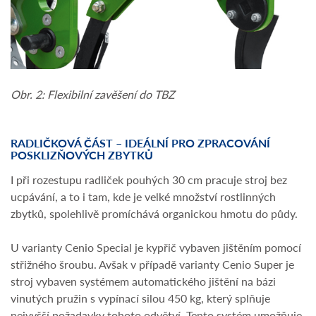
Obr. 2: Flexibilní zavěšení do TBZ
RADLIČKOVÁ ČÁST – IDEÁLNÍ PRO ZPRACOVÁNÍ
POSKLIZŇOVÝCH ZBYTKŮ
I při rozestupu radliček pouhých 30 cm pracuje stroj bez
ucpávání, a to i tam, kde je velké množství rostlinných
zbytků, spolehlivě promíchává organickou hmotu do půdy.
U varianty Cenio Special je kypřič vybaven jištěním pomocí
střižného šroubu. Avšak v případě varianty Cenio Super je
stroj vybaven systémem automatického jištění na bázi
vinutých pružin s vypínací silou 450 kg, který splňuje
nejvyšší požadavky tohoto odvětví. Tento systém umožňuje