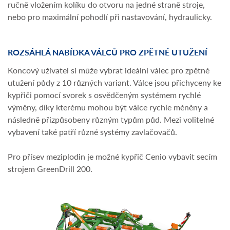
ručně vložením kolíku do otvoru na jedné straně stroje,
nebo pro maximální pohodlí při nastavování, hydraulicky.
ROZSÁHLÁ NABÍDKA VÁLCŮ PRO ZPĚTNÉ UTUŽENÍ
Koncový uživatel si může vybrat ideální válec pro zpětné
utužení půdy z 10 různých variant. Válce jsou přichyceny ke
kypřiči pomocí svorek s osvědčeným systémem rychlé
výměny, díky kterému mohou být válce rychle měněny a
následně přizpůsobeny různým typům půd. Mezi volitelné
vybavení také patří různé systémy zavlačovačů.
Pro přísev meziplodin je možné kypřič Cenio vybavit secím
strojem GreenDrill 200.