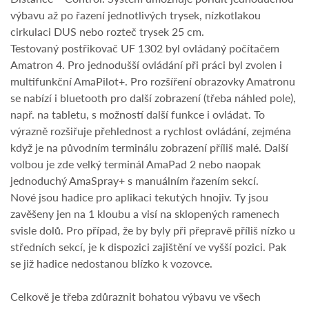
výbavu až po řazení jednotlivých trysek, nízkotlakou
cirkulaci DUS nebo rozteč trysek 25 cm.
Testovaný postřikovač UF 1302 byl ovládaný počítačem
Amatron 4. Pro jednodušší ovládání při práci byl zvolen i
multifunkční AmaPilot+. Pro rozšíření obrazovky Amatronu
se nabízí i bluetooth pro další zobrazení (třeba náhled pole),
např. na tabletu, s možností další funkce i ovládat. To
výrazně rozšiřuje přehlednost a rychlost ovládání, zejména
když je na původním terminálu zobrazení příliš malé. Další
volbou je zde velký terminál AmaPad 2 nebo naopak
jednoduchý AmaSpray+ s manuálním řazením sekcí.
Nové jsou hadice pro aplikaci tekutých hnojiv. Ty jsou
zavěšeny jen na 1 kloubu a visí na sklopených ramenech
svisle dolů. Pro případ, že by byly při přepravě příliš nízko u
středních sekcí, je k dispozici zajištění ve vyšší pozici. Pak
se již hadice nedostanou blízko k vozovce.
Celkově je třeba zdůraznit bohatou výbavu ve všech