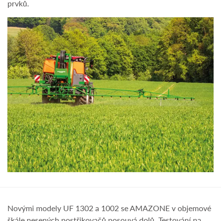
prvků.
Novými modely UF 1302 a 1002 se AMAZONE v objemové
škále nesených postřikovačů posouvá dolů. Testování na