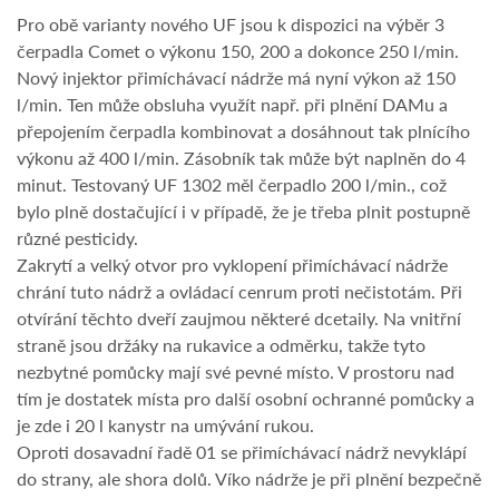
Pro obě varianty nového UF jsou k dispozici na výběr 3
čerpadla Comet o výkonu 150, 200 a dokonce 250 l/min.
Nový injektor přimíchávací nádrže má nyní výkon až 150
l/min. Ten může obsluha využít např. při plnění DAMu a
přepojením čerpadla kombinovat a dosáhnout tak plnícího
výkonu až 400 l/min. Zásobník tak může být naplněn do 4
minut. Testovaný UF 1302 měl čerpadlo 200 l/min., což
bylo plně dostačující i v případě, že je třeba plnit postupně
různé pesticidy.
Zakrytí a velký otvor pro vyklopení přimíchávací nádrže
chrání tuto nádrž a ovládací cenrum proti nečistotám. Při
otvírání těchto dveří zaujmou některé dcetaily. Na vnitřní
straně jsou držáky na rukavice a odměrku, takže tyto
nezbytné pomůcky mají své pevné místo. V prostoru nad
tím je dostatek místa pro další osobní ochranné pomůcky a
je zde i 20 l kanystr na umývání rukou.
Oproti dosavadní řadě 01 se přimíchávací nádrž nevyklápí
do strany, ale shora dolů. Víko nádrže je při plnění bezpečně