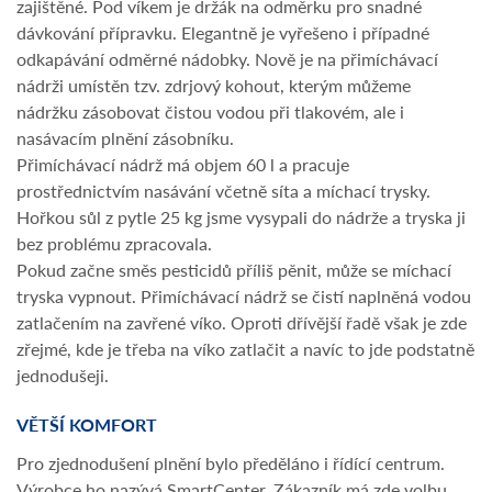
zajištěné. Pod víkem je držák na odměrku pro snadné
dávkování přípravku. Elegantně je vyřešeno i případné
odkapávání odměrné nádobky. Nově je na přimíchávací
nádrži umístěn tzv. zdrjový kohout, kterým můžeme
nádržku zásobovat čistou vodou při tlakovém, ale i
nasávacím plnění zásobníku.
Přimíchávací nádrž má objem 60 l a pracuje
prostřednictvím nasávání včetně síta a míchací trysky.
Hořkou sůl z pytle 25 kg jsme vysypali do nádrže a tryska ji
bez problému zpracovala.
Pokud začne směs pesticidů příliš pěnit, může se míchací
tryska vypnout. Přimíchávací nádrž se čistí naplněná vodou
zatlačením na zavřené víko. Oproti dřívější řadě však je zde
zřejmé, kde je třeba na víko zatlačit a navíc to jde podstatně
jednodušeji.
VĚTŠÍ KOMFORT
Pro zjednodušení plnění bylo předěláno i řídící centrum.
Výrobce ho nazývá SmartCenter. Zákazník má zde volbu