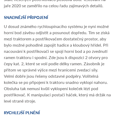
jaře 2020 se zaměřilo na celou řadu zajímavých detailů.
SNADNĚJŠÍ PŘIPOJENÍ
U dosud známého rychloupínacího systému je nyní možné
horní bod závěsu odjistit a posunout dopředu. Tím se získá
mezi traktorem a postřikovačem dostatečný prostor, aby
bylo možné pohodlně zapojit hadice a kloubový hřídel. Při
nacouvání k postřikovači se spojí horní bod a po zvednutí
ramen traktoru i spodní. Zde jsou k dispozici 2 otvory pro
čepy kat. 2, které se volí podle délky ramen. Zásobník je
přitom ve správné výšce mezi hranicemi zvedací síly.
Velmi dobře jsou řešeny odstavné podpěry. Volitelná
kolečka se po připojení k traktoru snadno vyklopí nahoru.
Obsluha tak nemusí kvůli vyklopení koleček lézt pod
postřikovač. K manipulaci postačí háček, který má držák na
levé straně stroje.
RYCHLEJŠÍ PLNĚNÍ