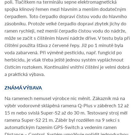
poli. Tlačítkem na terminálu sepne elektromagnetická
spojka klínový řemen mezi hlavním a menším dodatečným
čerpadlem. Toto čerpadlo dopraví čistou vodu do hlavního
zásobníku. Protože velké čerpadlo dopraví zbytek jíchy do
ramen rychleji, než menší čerpadlo čistou vodu do nádrže,
může se začít s čištěním hlavní nádrže dříve. V testu byla při
čištění použita šťáva z červené řepy. Již po 1 minutě byla
voda zabarvená. Při výměně pesticidu, např. fungicid po
herbicidu, je však třeba ještě jednou systém vypláchnout
čistícím roztokem. Kontinuální vnitřní čištění je velmi dobrá
a praktická výbava.
ZNÁMÁ VÝBAVA
Na ramenech nemusel výrobce nic měnit. Zákazník má na
výběr vodorovně sklápěná ramena Q-Plus v záběrech 12 až
15 m nebo svislá Super-S2 až do 30 m. Testovaný stroj měl
ramena Super-S2 21 m. Záběr byl rozdělen na 9 sekcí s
automatickým řazením GPS-Switch a vedením ramen
Distance – Control. Systém umožňuje pořídit jednoduchou