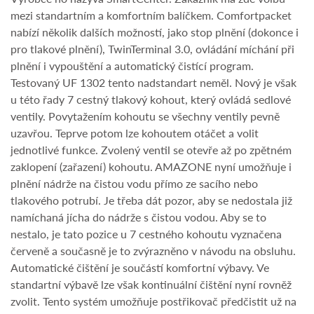
mezi standartním a komfortním balíčkem. Comfortpacket
nabízí několik dalších možností, jako stop plnění (dokonce i
pro tlakové plnění), TwinTerminal 3.0, ovládání míchání při
plnění i vypouštění a automatický čistící program.
Testovaný UF 1302 tento nadstandart neměl. Nový je však
u této řady 7 cestný tlakový kohout, který ovládá sedlové
ventily. Povytažením kohoutu se všechny ventily pevně
uzavřou. Teprve potom lze kohoutem otáčet a volit
jednotlivé funkce. Zvolený ventil se otevře až po zpětném
zaklopení (zařazení) kohoutu. AMAZONE nyní umožňuje i
plnění nádrže na čistou vodu přímo ze sacího nebo
tlakového potrubí. Je třeba dát pozor, aby se nedostala již
namíchaná jícha do nádrže s čistou vodou. Aby se to
nestalo, je tato pozice u 7 cestného kohoutu vyznačena
červeně a současně je to zvýrazněno v návodu na obsluhu.
Automatické čištění je součástí komfortní výbavy. Ve
standartní výbavě lze však kontinuální čištění nyní rovněž
zvolit. Tento systém umožňuje postřikovač předčistit už na