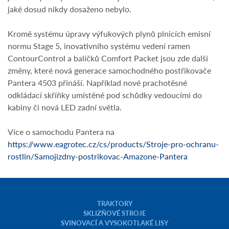
jaké dosud nikdy dosaženo nebylo.
Kromě systému úpravy výfukových plynů plnicích emisní
normu Stage 5, inovativního systému vedení ramen
ContourControl a balíčků Comfort Packet jsou zde další
změny, které nová generace samochodného postřikovače
Pantera 4503 přináší. Například nové prachotěsné
odkládací skříňky umístěné pod schůdky vedoucími do
kabiny či nová LED zadní světla.
Více o samochodu Pantera na
https://www.eagrotec.cz/cs/products/Stroje-pro-ochranu-
rostlin/Samojizdny-postrikovac-Amazone-Pantera
TRAKTORY
SKLIZŇOVÉ STROJE
SVINOVACÍ A VYSOKOTLAKÉ LISY