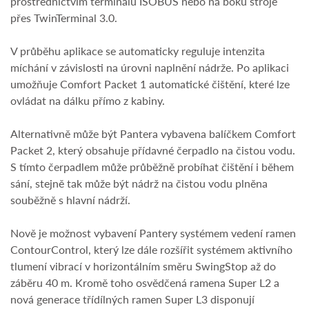
prostřednictvím terminálu ISOBUS nebo na boku stroje
přes TwinTerminal 3.0.
V průběhu aplikace se automaticky reguluje intenzita
míchání v závislosti na úrovni naplnění nádrže. Po aplikaci
umožňuje Comfort Packet 1 automatické čištění, které lze
ovládat na dálku přímo z kabiny.
Alternativně může být Pantera vybavena balíčkem Comfort
Packet 2, který obsahuje přídavné čerpadlo na čistou vodu.
S tímto čerpadlem může průběžně probíhat čištění i během
sání, stejně tak může být nádrž na čistou vodu plněna
souběžně s hlavní nádrží.
Nově je možnost vybavení Pantery systémem vedení ramen
ContourControl, který lze dále rozšířit systémem aktivního
tlumení vibrací v horizontálním směru SwingStop až do
záběru 40 m. Kromě toho osvědčená ramena Super L2 a
nová generace třídílných ramen Super L3 disponují