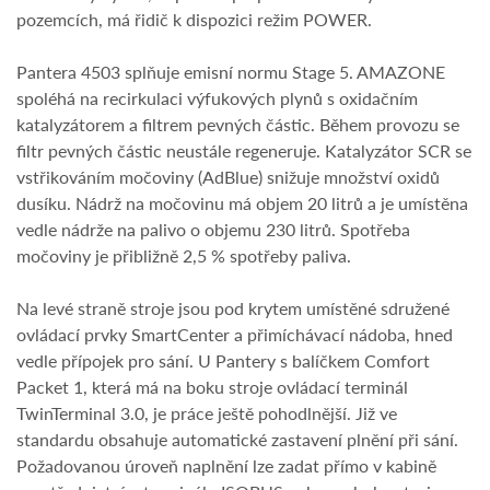
pozemcích, má řidič k dispozici režim POWER.
Pantera 4503 splňuje emisní normu Stage 5. AMAZONE
spoléhá na recirkulaci výfukových plynů s oxidačním
katalyzátorem a filtrem pevných částic. Během provozu se
filtr pevných částic neustále regeneruje. Katalyzátor SCR se
vstřikováním močoviny (AdBlue) snižuje množství oxidů
dusíku. Nádrž na močovinu má objem 20 litrů a je umístěna
vedle nádrže na palivo o objemu 230 litrů. Spotřeba
močoviny je přibližně 2,5 % spotřeby paliva.
Na levé straně stroje jsou pod krytem umístěné sdružené
ovládací prvky SmartCenter a přimíchávací nádoba, hned
vedle přípojek pro sání. U Pantery s balíčkem Comfort
Packet 1, která má na boku stroje ovládací terminál
TwinTerminal 3.0, je práce ještě pohodlnější. Již ve
standardu obsahuje automatické zastavení plnění při sání.
Požadovanou úroveň naplnění lze zadat přímo v kabině