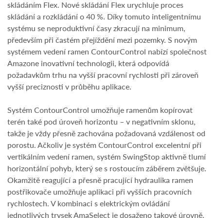
skládáním Flex. Nové skládání Flex urychluje proces
skládání a rozkládání o 40 %. Díky tomuto inteligentnímu
systému se neproduktivní časy zkracují na minimum,
především při častém přejíždění mezi pozemky. S novým
systémem vedení ramen ContourControl nabízí společnost
Amazone inovativní technologii, která odpovídá
požadavkům trhu na vyšší pracovní rychlosti při zároveň
vyšší preciznosti v průběhu aplikace.
Systém ContourControl umožňuje ramenům kopírovat
terén také pod úroveň horizontu – v negativním sklonu,
takže je vždy přesně zachována požadovaná vzdálenost od
porostu. Ačkoliv je systém ContourControl excelentní při
vertikálním vedení ramen, systém SwingStop aktivně tlumí
horizontální pohyb, který se s rostoucím záběrem zvětšuje.
Okamžitě reagující a přesně pracující hydraulika ramen
postřikovače umožňuje aplikaci při vyšších pracovních
rychlostech. V kombinaci s elektrickým ovládání
jednotlivých trysek AmaSelect je dosaženo takové úrovně,