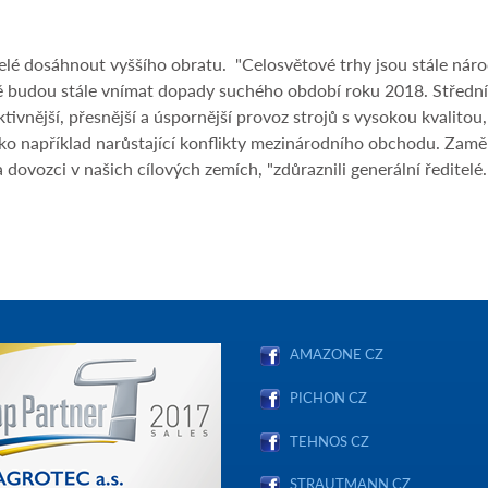
lé dosáhnout vyššího obratu. "Celosvětové trhy jsou stále náročně
 budou stále vnímat dopady suchého období roku 2018. Střední 
ivnější, přesnější a úspornější provoz strojů s vysokou kvalitou,
 například narůstající konflikty mezinárodního obchodu. Zaměřu
 dovozci v našich cílových zemích, "zdůraznili generální ředitelé.
AMAZONE CZ
PICHON CZ
TEHNOS CZ
STRAUTMANN.CZ