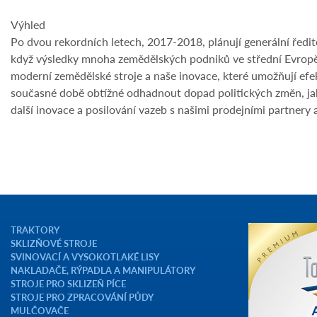
Výhled
Po dvou rekordních letech, 2017-2018, plánují generální ředite
když výsledky mnoha zemědělských podniků ve střední Evropě
moderní zemědělské stroje a naše inovace, které umožňují efekt
současné době obtížné odhadnout dopad politických změn, jako
další inovace a posilování vazeb s našimi prodejními partnery a
TRAKTORY
SKLIZŇOVÉ STROJE
SVINOVACÍ A VYSOKOTLAKÉ LISY
NAKLADAČE, RÝPADLA A MANIPULÁTORY
STROJE PRO SKLIZEŇ PÍCE
STROJE PRO ZPRACOVÁNÍ PŮDY
MULČOVAČE