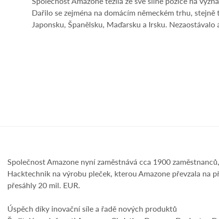
Společnost Amazone těžila ze své silné pozice na význ
Dařilo se zejména na domácím německém trhu, stejně tak
Japonsku, Španělsku, Maďarsku a Irsku. Nezaostávalo 
Společnost Amazone nyní zaměstnává cca 1900 zaměstnanců, m
Hacktechnik na výrobu pleček, kterou Amazone převzala na p
přesáhly 20 mil. EUR.
Úspěch díky inovační síle a řadě nových produktů