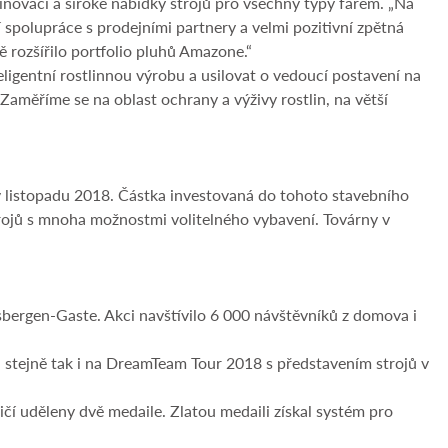
inovací a široké nabídky strojů pro všechny typy farem. „Na
 spolupráce s prodejními partnery a velmi pozitivní zpětná
rozšířilo portfolio pluhů Amazone.“
ligentní rostlinnou výrobu a usilovat o vedoucí postavení na
Zaměříme se na oblast ochrany a výživy rostlin, na větší
v listopadu 2018. Částka investovaná do tohoto stavebního
strojů s mnoha možnostmi volitelného vybavení. Továrny v
asbergen-Gaste. Akci navštívilo 6 000 návštěvníků z domova i
stejně tak i na DreamTeam Tour 2018 s představením strojů v
í uděleny dvě medaile. Zlatou medaili získal systém pro