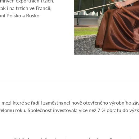
amných exportních trzích.
 i na trzích ve Francii,
ani Polsko a Rusko.
ezi které se řadí i zaměstnanci nově otevřeného výrobního zá
řelomu roku. Společnost investovala více než 7 % obratu do vý