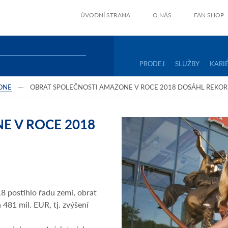
ÚVODNÍ STRANA
O NÁS
FAN SHOP
PRODEJ
SLUŽBY
KARI
ONE
OBRAT SPOLEČNOSTI AMAZONE V ROCE 2018 DOSÁHL REKO
E V ROCE 2018
18 postihlo řadu zemí, obrat
481 mil. EUR, tj. zvýšení