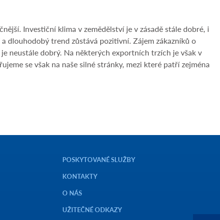
jší. Investiční klima v zemědělství je v zásadě stále dobré, i
a dlouhodobý trend zůstává pozitivní. Zájem zákazníků o
 je neustále dobrý. Na některých exportních trzích je však v
jeme se však na naše silné stránky, mezi které patří zejména
POSKYTOVANÉ SLUŽBY
KONTAKTY
O NÁS
UŽITEČNÉ ODKAZY