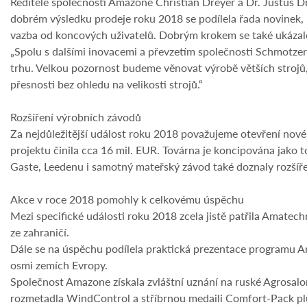
Ředitelé společnosti Amazone Christian Dreyer a Dr. Justus D
dobrém výsledku prodeje roku 2018 se podílela řada novinek, k
vazba od koncových uživatelů. Dobrým krokem se také ukázalo
„Spolu s dalšími inovacemi a převzetím společnosti Schmotzer 
trhu. Velkou pozornost budeme věnovat výrobě větších strojů, s
přesnosti bez ohledu na velikosti strojů.“
Rozšíření výrobních závodů
Za nejdůležitější událost roku 2018 považujeme otevření nov
projektu činila cca 16 mil. EUR. Továrna je koncipována jako 
Gaste, Leedenu i samotný mateřský závod také doznaly rozšířen
Akce v roce 2018 pomohly k celkovému úspěchu
Mezi specifické události roku 2018 zcela jistě patřila Amatech
ze zahraničí.
Dále se na úspěchu podílela praktická prezentace programu A
osmi zemích Evropy.
Společnost Amazone získala zvláštní uznání na ruské Agrosalo
rozmetadla WindControl a stříbrnou medaili Comfort-Pack pl