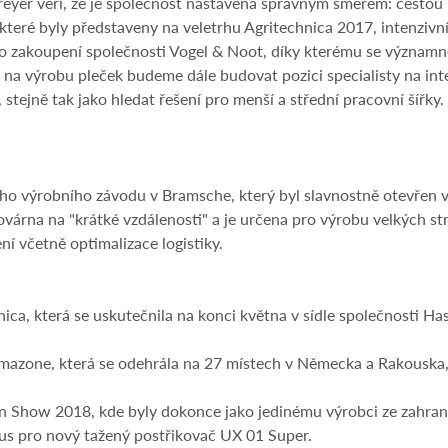
reyer věří, že je společnost nastavena správným směrem: cestou 
teré byly představeny na veletrhu Agritechnica 2017, intenzivní
 zakoupení společnosti Vogel & Noot, díky kterému se významně 
na výrobu pleček budeme dále budovat pozici specialisty na inte
tejně tak jako hledat řešení pro menší a střední pracovní šířky. 
ého výrobního závodu v Bramsche, který byl slavnostně otevřen 
továrna na "krátké vzdálenosti" a je určena pro výrobu velkých 
í včetně optimalizace logistiky.
nica, která se uskutečnila na konci května v sídle společnosti H
mazone, která se odehrála na 27 místech v Německa a Rakouska, 
n Show 2018, kde byly dokonce jako jedinému výrobci ze zahranič
us pro nový tažený postřikovač UX 01 Super.