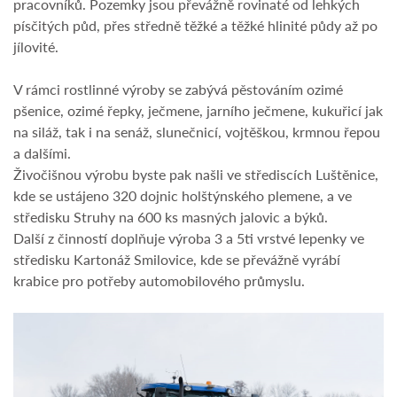
pracovníků. Pozemky jsou převážně rovinaté od lehkých
písčitých půd, přes středně těžké a těžké hlinité půdy až po
jílovité.
V rámci rostlinné výroby se zabývá pěstováním ozimé
pšenice, ozimé řepky, ječmene, jarního ječmene, kukuřicí jak
na siláž, tak i na senáž, slunečnicí, vojtěškou, krmnou řepou
a dalšími.
Živočišnou výrobu byste pak našli ve střediscích Luštěnice,
kde se ustájeno 320 dojnic holštýnského plemene, a ve
středisku Struhy na 600 ks masných jalovic a býků.
Další z činností doplňuje výroba 3 a 5ti vrstvé lepenky ve
středisku Kartonáž Smilovice, kde se převážně vyrábí
krabice pro potřeby automobilového průmyslu.