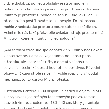
a dále dodal: „Z pohledu obsluhy je stroj mnohem
pohodlnější a komfortnější než jeho předchůdce. Kabina
Pantery je prostorná, pohodlně se v ní usadí dva lidé. U
předchozího postřikovače to tak nebylo. Druhá osoba
mohla z nedostatku prostoru pouze stát na schůdkách.
Velmi mile nás také překvapilo ovládání stroje přes terminál
Amatron, které je intuitivní a jednoduché.“
„Ani servisní středisko společnosti ZZN Kolín v nedalekém
Chotětově nezklamalo. Nejen samotnou dostupnost
střediska, ale i servisní služby a operativní přístup
servisních techniků dosud hodnotíme pozitivně. Původní
obavy z nákupu stroje se velmi rychle rozplynuly,“ dodal
mechanizátor Družstva Michal Stezka.
Luštěnická Pantera 4503 disponuje nádrží o objemu 4 500 l
a je vybavena jedinečným tandemovým podvozkem se
stavitelným rozchodem kol 180-240 cm, který garantuje
klidnou, horizontální polohu postřikovacích ramen a