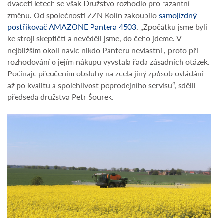
dvaceti letech se však Družstvo rozhodlo pro razantní
změnu. Od společnosti ZZN Kolín zakoupilo
samojízdný
postřikovač AMAZONE Pantera 4503
. „Zpočátku jsme byli
ke stroji skeptičtí a nevěděli jsme, do čeho jdeme. V
nejbližším okolí navíc nikdo Panteru nevlastnil, proto při
rozhodování o jejím nákupu vyvstala řada zásadních otázek.
Počínaje přeučením obsluhy na zcela jiný způsob ovládání
až po kvalitu a spolehlivost poprodejního servisu“, sdělil
předseda družstva Petr Šourek.