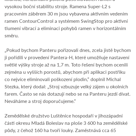
vysokou boční stabilitu stroje. Ramena Super-L2 s
pracovním záběrem 30 m jsou vybavena aktivním vedením
ramen ContourControl a systémem SwingStop pro aktivní
tlumení vibrací a eliminaci pohybů ramen v horizontálním
směru.
„Pokud bychom Panteru pořizovali dnes, zcela jistě bychom
ji pořídili v provedení Pantera-H, které umožňuje nastavení
světlé výšky stroje až na 1,7 m. Toto řešení bychom ocenili
zejména u vyšších porostů, abychom při aplikaci postřiku
co nejvíce eliminovali poškození plodin,“ doplnil Michal
Stezka, který dodal: „Stroj vzbuzuje velký zájem u okolních
farem. Často se nás dotazují nebo se na Panteru jezdí dívat.
Neváháme a stroj doporučujeme.“
Zemědělské družstvo Luštěnice hospodaří v jihozápadní
části okresu Mladá Boleslav na ploše 3 600 ha zemědělské
půdy, z čehož 160 ha tvoří louky. Zaměstnává cca 65