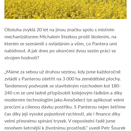
Obsluha zvyklá 20 let na jinou značku spolu s místním
mechanizátorem Michalem Stezkou prošli školením, na
kterém se seznámili s ovládáním a vším, co Pantera umí
nabídnout. A jak dnes po ukončení dvou sezón práci se
strojem hodnotí?
„Máme za sebou už druhou sezónu, kdy jsme každoročně
zvládli s Panterou ošetřit na 3 000 ha zemědělské plochy.
Tandemový podvozek se stavitelným rozchodem kol 180-
240 cm se umí ladně přizpůsobit kolejovým řádkům a díky
moderním technologiím jako AmaSelect lze aplikovat velmi
precizní a cílenou dávku postřiku. S Panterou nejen šetříme
čas díky její vysoké pojezdové rychlosti, ale i finance díky
velmi přesnému spínání trysek. V neposlední řadě jsme
mnohem šetrnější k životnímu prostředí,“ uvedl Petr Šourek