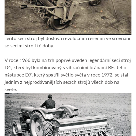
Tento secí stroj byl doslova revolučním řešením ve srovnání
se secími stroji té doby.
V roce 1966 byla na trh poprvé uveden legendární secí stroj
D4, který byl kombinovaný s vibračními bránami RE. Jeho
nástupce D7, který spatřil světlo světa v roce 1972, se stal
jedním z nejprodávanějších secích strojů všech dob na
světě.