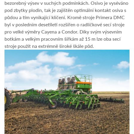
bezorebný výsev v suchých podmínkách. Osivo je vyséváno
pod zbytky plodin, tak je zajištěn optimální kontakt osiva s
půdou a tím vynikající klíčení. Kromě stroje Primera DMC
byl v posledním desetiletí rozšířen o radličkové secí stroje
pro velké výměry Cayena a Condor. Díky svým výsevním
botkám a velkým pracovním šířkám až 15 m lze oba secí
stroje použít na extrémně široké škále půd.