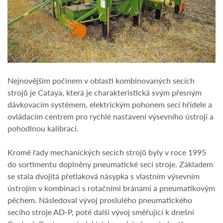
Nejnovějším počinem v oblasti kombinovaných secích
strojů je Cataya, která je charakteristická svým přesným
dávkovacím systémem, elektrickým pohonem secí hřídele a
ovládacím centrem pro rychlé nastavení výsevního ústrojí a
pohodlnou kalibraci.
Kromě řady mechanických secích strojů byly v roce 1995
do sortimentu doplněny pneumatické secí stroje. Základem
se stala dvojitá přetlaková násypka s vlastním výsevním
ústrojím v kombinaci s rotačními bránami a pneumatikovým
pěchem. Následoval vývoj proslulého pneumatického
secího stroje AD-P, poté další vývoj směřující k dnešní