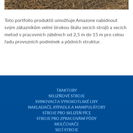
Toto portfolio produktů umožňuje Amazone nabídnout
svým zákazníkům velmi širokou škálu secích strojů a secích
metod v pracovních záběrech od 2,5 m do 15 m pro celou
řadu provozních podmínek a půdních struktur.
TRAKTORY
SKLIZŇOVÉ STROJE
SVINOVACÍ A VYSOKOTLAKÉ LISY
NAKLADAČE, RÝPADLA A MANIPULÁTORY
STROJE PRO SKLIZEŇ PÍCE
STROJE PRO ZPRACOVÁNÍ PŮDY
MULČOVAČE
SECÍ STROJE