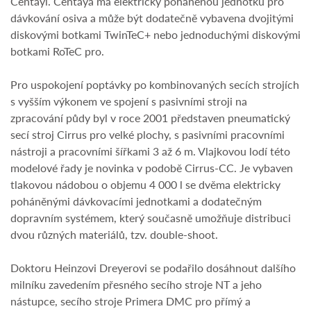
Centayi. Centaya má elektricky poháněnou jednotku pro
dávkování osiva a může být dodatečně vybavena dvojitými
diskovými botkami TwinTeC+ nebo jednoduchými diskovými
botkami RoTeC pro.
Pro uspokojení poptávky po kombinovaných secích strojích
s vyšším výkonem ve spojení s pasivními stroji na
zpracování půdy byl v roce 2001 představen pneumatický
secí stroj Cirrus pro velké plochy, s pasivními pracovními
nástroji a pracovními šířkami 3 až 6 m. Vlajkovou lodí této
modelové řady je novinka v podobě Cirrus-CC. Je vybaven
tlakovou nádobou o objemu 4 000 l se dvěma elektricky
poháněnými dávkovacími jednotkami a dodatečným
dopravním systémem, který současně umožňuje distribuci
dvou různých materiálů, tzv. double-shoot.
Doktoru Heinzovi Dreyerovi se podařilo dosáhnout dalšího
milníku zavedením přesného secího stroje NT a jeho
nástupce, secího stroje Primera DMC pro přímý a