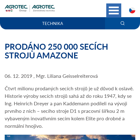
C
TECHNIKA
PRODÁNO 250 000 SECÍCH
STROJŮ AMAZONE
06. 12. 2019 , Mgr. Liliana Geisselreiterová
Čtvrt milionu prodaných secích strojů je už důvod k oslavě.
Historie výroby secích strojů sahá až do roku 1947, kdy se
Ing. Heinrich Dreyer a pan Kaddemann podíleli na vývoji
prvního z nich – secího stroje D1 s pracovní šířkou 2 m
vybaveným inovativním secím kolem Elite pro drobné a
normální hnojivo.